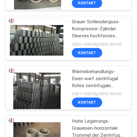
EB12225
KONTAKT
QUALITÄTSKONTROLLE
Grauer Schleuderguss-
Kompressor-Zylinder
TRETEN
Sleeves hochfestes
SIE
knötenförmiges
USD2~USD3/kg MOQ:500 KG
MIT
KONTAKT
UNS
Wärmebehandlungs-
IN
Eisen warf zentrifugal
VERBINDUNG
Rohre zentrifugale
Phospating-Behandlung
USD1~USD3/kg MOQ:500 KG
EB12205
NACHRICHTEN
KONTAKT
Hohe Legierungs-
FORDERN
Graueisen-horizontale
SIE
Trommel der Zentrifuge