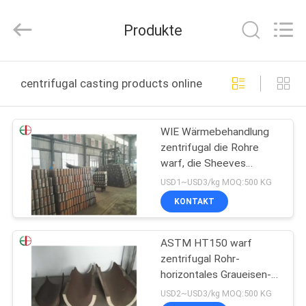
Alloy
Casting
&
Produkte
Forging
Co.,LTD..
All
Rights
Reserved.
HAUS
centrifugal casting products online manufacture
PRODUKTE
WIE Wärmebehandlung
zentrifugal die Rohre
VIDEOS
warf, die Sheeves
EB12203 phosphatieren
USD1~USD3/kg MOQ:500 KG
ÜBER
KONTAKT
UNS
ASTM HT150 warf
zentrifugal Rohr-
FABRIK-
horizontales Graueisen-
AUSFLUG
genaues Casting-Rohr
USD2~USD3/kg MOQ:500 KG