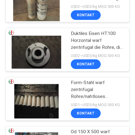
warf Maschine EB12192
EIN
USD2~USD3/kg MOQ:500 KG
KONTAKT
ZITAT
Duktiles Eisen HT100
SITEMAP
Horzontal warf
zentrifugal die Rohre, die
Behandlungs-Rohr
DATENSCHUTZRICHTLINIE
USD2~USD3/kg MOQ:500 KG
EB12206 phosphatieren
KONTAKT
Form-Stahl warf
zentrifugal
Rohre/nahtloses
Stahlrohr-
USD1~USD3/kg MOQ:500 KG
atmosphärisches
KONTAKT
korrosionsbeständiges
Od 150 X.500 warf