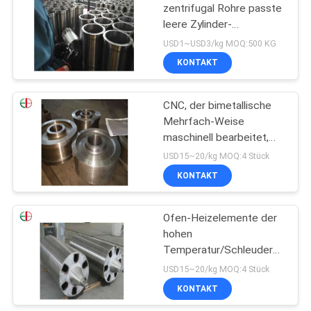
zentrifugal Rohre passte
leere Zylinder-
Maschinen-Graueisen-
USD1~USD3/kg MOQ:500 KG
Ärmel EB12220
KONTAKT
CNC, der bimetallische
Mehrfach-Weise
maschinell bearbeitet,
leitet Trommel- der
USD15~20/kg MOQ:4 Stück
Zentrifugeform EB13083
KONTAKT
Ofen-Heizelemente der
hohen
Temperatur/Schleuderguss-
Rollen EB13102
USD15~20/kg MOQ:4 Stück
KONTAKT