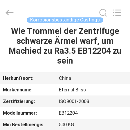
Alloy
Casting
&
Forging
Co.,LTD..
Korrosionsbeständige Castings
All
Rights
Reserved.
Wie Trommel der Zentrifuge
HAUS
schwarze Ärmel warf, um
PRODUKTE
Machied zu Ra3.5 EB12204 zu
sein
VIDEOS
Herkunftsort:
China
ÜBER
Markenname:
Eternal Bliss
UNS
Zertifizierung:
ISO9001-2008
FABRIK-
Modellnummer:
EB12204
AUSFLUG
Min Bestellmenge:
500 KG