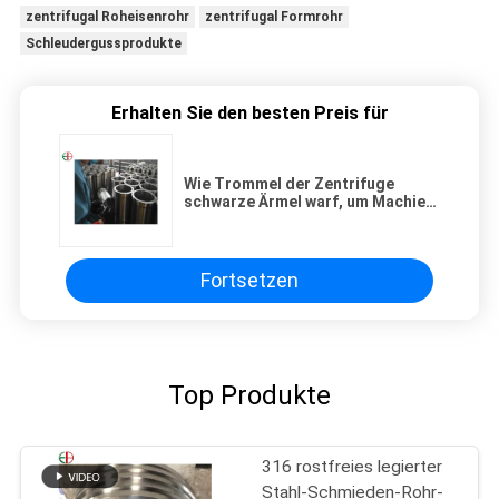
zentrifugal Roheisenrohr
zentrifugal Formrohr
Schleudergussprodukte
Erhalten Sie den besten Preis für
Wie Trommel der Zentrifuge
schwarze Ärmel warf, um Machied
zu Ra3.5 EB12204 zu sein
Fortsetzen
Top Produkte
316 rostfreies legierter
Stahl-Schmieden-Rohr-