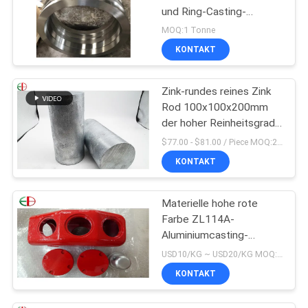
und Ring-Casting-
Zentrifugen-Rohr
MOQ:1 Tonne
EB28028
KONTAKT
Zink-rundes reines Zink
Rod 100x100x200mm
der hoher Reinheitsgrad-
Zink-Stangen-99%
$77.00 - $81.00 / Piece MOQ:2 Sitze
KONTAKT
Materielle hohe rote
Farbe ZL114A-
Aluminiumcasting-
Legierungen Alu
USD10/KG ~ USD20/KG MOQ:50 kg
Präzisions-EB9147
KONTAKT