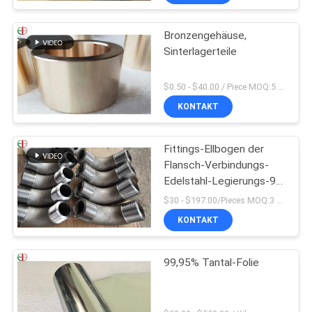
Bronzengehäuse,
Sinterlagerteile
$0.50 - $40.00 / Piece MOQ:5 Stücke
KONTAKT
Fittings-Ellbogen der
Flansch-Verbindungs-
Edelstahl-Legierungs-90
des Grad-1,4418
$30 - $197.00/Pieces MOQ:3 Stück / Pieces
KONTAKT
99,95% Tantal-Folie