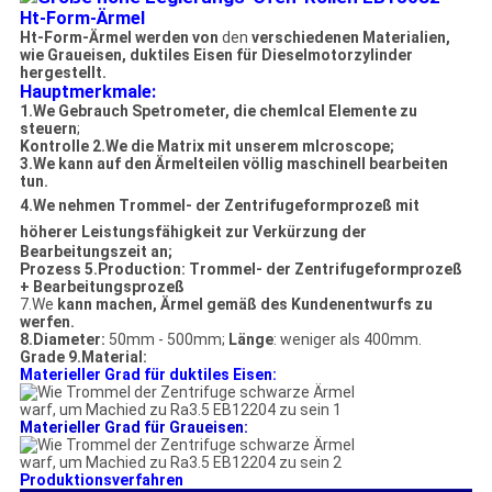
Ht-Form-Ärmel
Ht-Form-Ärmel werden von
den
verschiedenen Materialien,
wie Graueisen, duktiles Eisen für Dieselmotorzylinder
hergestellt.
Hauptmerkmale:
1.We Gebrauch Spetrometer, die chemlcal Elemente zu
steuern
;
Kontrolle 2.We die Matrix mit unserem mlcroscope;
3.We kann auf den Ärmelteilen völlig maschinell bearbeiten
tun.
4.We nehmen
Trommel- der Zentrifugeformprozeß mit
höherer Leistungsfähigkeit zur Verkürzung
der
Bearbeitungszeit an;
Prozess 5.Production: Trommel- der Zentrifugeformprozeß
+ Bearbeitungsprozeß
7.We
kann machen, Ärmel gemäß des Kundenentwurfs zu
werfen.
8.Diameter:
50mm - 500mm;
Länge
: weniger als 400mm.
Grade 9.Material:
Materieller Grad für duktiles Eisen:
Materieller Grad für Graueisen:
Produktionsverfahren