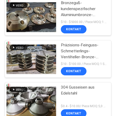
Bronzeguß-
kundenspezifischer
Aluminiumbronze-
Ventilkörper C95200
$10 - $5000.00 / Piece MOQ:1 Stücke
C95210
KONTAKT
Präzisions-Feinguss-
Schmetterlings-
Ventilteller-Bronze-
Messing 009 ASTM B61
$10 - $100.00 / Piece MOQ:1 Stücke
B62
KONTAKT
304 Gusseisen aus
Edelstahl
$0.4 - $10.00/ Piece MOQ:5,0 Kilogramm
KONTAKT