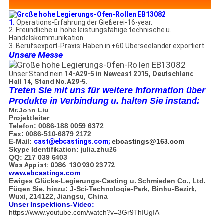
1.
Operations-Erfahrung der Gießerei-16-year.
2. Freundliche u. hohe leistungsfähige technische u.
Handelskommunikation.
3. Berufsexport-Praxis: Haben in +60 Überseeländer exportiert.
Unsere Messe
Unser Stand nein
14-A29-5 in Newcast 2015, Deutschland
Hall 14, Stand No.A29-5.
Treten Sie mit uns für weitere Information über
Produkte in Verbindung u. halten Sie instand:
Mr.John Liu
Projektleiter
Telefon: 0086-188 0059 6372
Fax: 0086-510-6879 2172
E-Mail:
cast@ebcastings.com
;
ebcastings@163.com
Skype Identifikation: julia.zhu26
QQ: 217 039 6403
Was App ist: 0086-130 930 23772
www.ebcastings.com
Ewiges Glücks-Legierungs-Casting u. Schmieden Co., Ltd.
Fügen Sie. hinzu: J-Sci-Technologie-Park, Binhu-Bezirk,
Wuxi, 214122, Jiangsu, China
Unser Inspektions-Video:
https://www.youtube.com/watch?v=3Gr9ThIUgIA