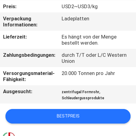
Preis:
USD2~USD3/kg
QUALITÄTSKONTROLLE
Verpackung
Ladeplatten
Informationen:
TRETEN
Lieferzeit:
Es hängt von der Menge
SIE
bestellt werden.
MIT
Zahlungsbedingungen:
durch T/T oder L/C Western
Union
UNS
IN
Versorgungsmaterial-
20.000 Tonnen pro Jahr
Fähigkeit:
VERBINDUNG
Ausgesucht:
,
zentrifugal Formrohr
Schleudergussprodukte
NACHRICHTEN
BESTPREIS
FORDERN
SIE