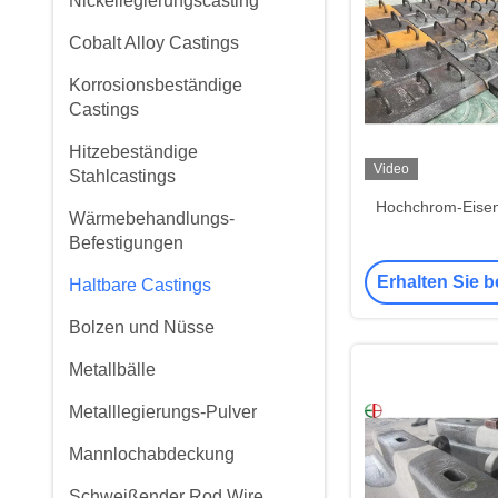
Nickellegierungscasting
Cobalt Alloy Castings
Korrosionsbeständige
Castings
Hitzebeständige
Video
Stahlcastings
Hochchrom-Eise
Wärmebehandlungs-
Befestigungen
Erhalten Sie b
Haltbare Castings
Bolzen und Nüsse
Metallbälle
Metalllegierungs-Pulver
Mannlochabdeckung
Schweißender Rod Wire