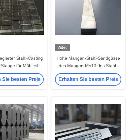
Video
egierter Stahl-Casting
Hohe Mangan-Stahl-Sandgüsse
Stange für Mühlteile,
des Mangan-Mn13 des Stahl-
tbares EB2009
AS2074 H1A hohe
 Sie besten Preis
Erhalten Sie besten Preis