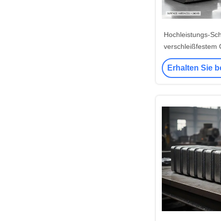
Hochleistungs-Sch
verschleißfestem 
Oberflächenhärt
Erhalten Sie b
und feinem Sa
Brecher-Versc