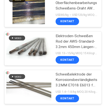
Oberflächenbearbeitungs-
Schweißens-Draht AWS
75
A5.21 ERCoCr A Kobalt
USD80/kg ~ USD120/kg MOQ:30 KILOGRAMM
basierte 2.7mm
KONTAKT
Bolzen und Nüsse
Elektroden-Schweißen
Rod der AWS-Standard-
3.2mm 450mm Längen-
Cu227
USD 13~15/kg MOQ:15 Kilogramm
KONTAKT
51
Schweißelektrode der
Metallbälle
Korrosionsbeständigkeits-
3.2MM E7018 E6013 für
Minenindustrie
USD 1.4~1.8/kg MOQ:20 Kilogramm
KONTAKT