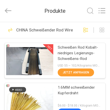
Alloy
Casting
&
Produkte
Forging
Co.,LTD..
All
Rights
Reserved.
HAUS
107
CHINA Schweißender Rod Wire
Nickellegierungscasting
PRODUKTE
HOT
Schweißen Rod Kobalt-
niedriges Legierungs-
VIDEOS
Schweißens-Rod
USD 55 ~ 102/Kilograms MOQ:5 Kilogramm
ÜBER
JETZT ANFRAGEN
86
UNS
Cobalt Alloy
1.6MM schweißender
Kupferdraht
FABRIK-
Castings
AUSFLUG
$6.00 - $18.00 / Kilogram MOQ:5 Kilogramm