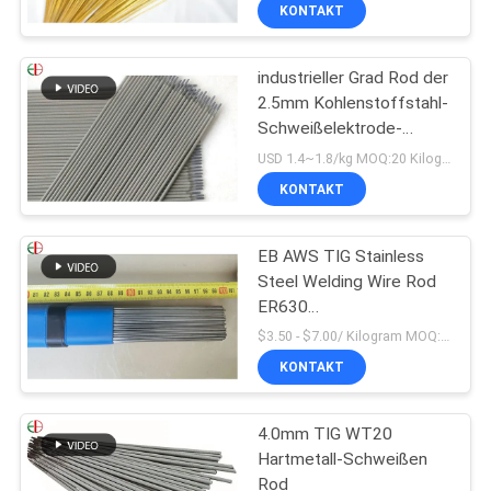
KONTAKT
QUALITÄTSKONTROLLE
industrieller Grad Rod der
294
2.5mm Kohlenstoffstahl-
TRETEN
Schweißelektrode-
Korrosionsbeständige
SIE
E7018
USD 1.4~1.8/kg MOQ:20 Kilogramm
Castings
MIT
KONTAKT
UNS
EB AWS TIG Stainless
IN
Steel Welding Wire Rod
VERBINDUNG
ER630
62
korrosionsbeständiges
$3.50 - $7.00/ Kilogram MOQ:100 Kilogramm/Kilogramm
FV520
Hitzebeständige
NACHRICHTEN
KONTAKT
Stahlcastings
4.0mm TIG WT20
FORDERN
Hartmetall-Schweißen
SIE
Rod