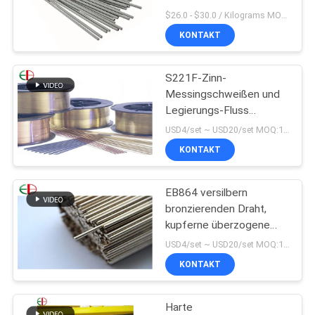
EIN
$26.0 - $30.0 / Kilograms MOQ:15 Kilogramm/Kilogramm
KONTAKT
ZITAT
105
Wärmebehandlungs-
S221F-Zinn-
SITEMAP
Messingschweißen und
Befestigungen
Legierungs-Fluss
beschichteter
DATENSCHUTZRICHTLINIE
USD4/set ~ USD20/set MOQ:10 Sätze
bronzierender Draht
KONTAKT
EB630 für Industrie
EB864 versilbern
317
bronzierenden Draht,
kupferne überzogene
Haltbare Castings
Messingkilogramm des
USD4/set ~ USD20/set MOQ:10 Sätze
schweißens-Draht-
KONTAKT
16/Spule
Harte