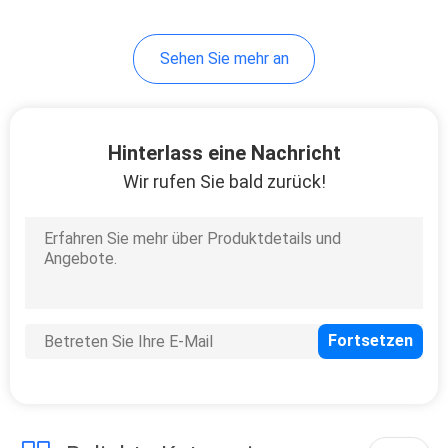
8
Sehen Sie mehr an
Metalllegierungs-
Pulver
Hinterlass eine Nachricht
Wir rufen Sie bald zurück!
7
Mannlochabdeckung