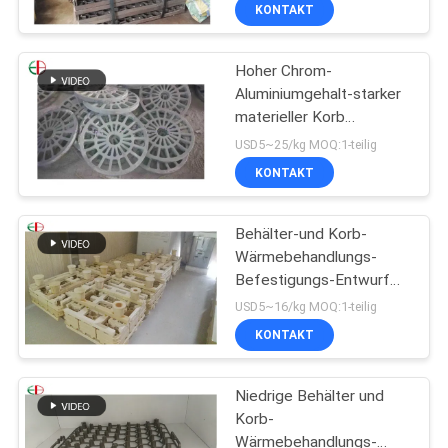
KONTAKT
QUALITÄTSKONTROLLE
Hoher Chrom-
Aluminiumgehalt-starker
TRETEN
materieller Korb
SIE
verlorener Schaum-
USD5~25/kg MOQ:1-teilig
Form-Prozess EB22257
MIT
KONTAKT
UNS
Behälter-und Korb-
IN
Wärmebehandlungs-
VERBINDUNG
Befestigungs-Entwurf
mit Form u.
USD5~16/kg MOQ:1-teilig
geschweißtem Prozess
NACHRICHTEN
KONTAKT
EB22149
Niedrige Behälter und
FORDERN
Korb-
SIE
Wärmebehandlungs-