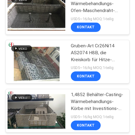
Wärmebehandlungs-
Ofen-Maschendraht-
Korb-Eisen-Schmieden-
USD5~16/kg MOQ:1-teilig
Ofen-Behälter und Körbe
KONTAKT
EB3197
Gruben-Art Cr26Ni14
AS2074 H8B, die
Kreiskorb für Hitze-
Behandlungsmetallteile
USD5~16/kg MOQ:1-teilig
EB22238 hängt
KONTAKT
1,4852 Behälter-Casting-
Wärmebehandlungs-
Körbe mit Investitions-
Prozess für die
USD5~16/kg MOQ:1-teilig
Aufhäufung von Öfen
KONTAKT