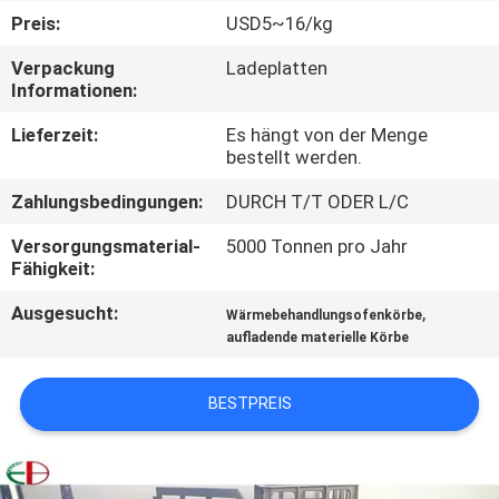
Preis:
USD5~16/kg
QUALITÄTSKONTROLLE
Verpackung
Ladeplatten
Informationen:
TRETEN
Lieferzeit:
Es hängt von der Menge
SIE
bestellt werden.
MIT
Zahlungsbedingungen:
DURCH T/T ODER L/C
UNS
Versorgungsmaterial-
5000 Tonnen pro Jahr
IN
Fähigkeit:
VERBINDUNG
Ausgesucht:
,
Wärmebehandlungsofenkörbe
aufladende materielle Körbe
NACHRICHTEN
BESTPREIS
FORDERN
SIE