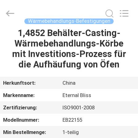
Alloy
Casting
&
Forging
Co.,LTD..
Wärmebehandlungs-Befestigungen
All
Rights
Reserved.
1,4852 Behälter-Casting-
HAUS
Wärmebehandlungs-Körbe
PRODUKTE
mit Investitions-Prozess für
die Aufhäufung von Öfen
VIDEOS
Herkunftsort:
China
ÜBER
Markenname:
Eternal Bliss
UNS
Zertifizierung:
ISO9001-2008
FABRIK-
Modellnummer:
EB22155
AUSFLUG
Min Bestellmenge:
1-teilig