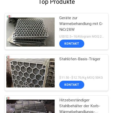
Top Produkte
Geräte zur
Wärmebehandlung mit G-
NiCr28W
USD52.5~16/Kilogram MOQ:20 Kilogramm/Kilogramm
KONTAKT
Stahlöfen-Basis-Träger
$11.50 - $12.70/Kg MOQ:50KG
KONTAKT
Hitzebeständiger
Stahlbehälter der Korb-
Wärmebehandlungs-