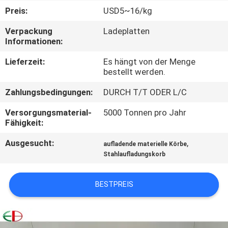
Preis:
USD5~16/kg
QUALITÄTSKONTROLLE
Verpackung
Ladeplatten
Informationen:
TRETEN
Lieferzeit:
Es hängt von der Menge
SIE
bestellt werden.
MIT
Zahlungsbedingungen:
DURCH T/T ODER L/C
UNS
Versorgungsmaterial-
5000 Tonnen pro Jahr
IN
Fähigkeit:
VERBINDUNG
Ausgesucht:
,
aufladende materielle Körbe
Stahlaufladungskorb
NACHRICHTEN
BESTPREIS
FORDERN
SIE