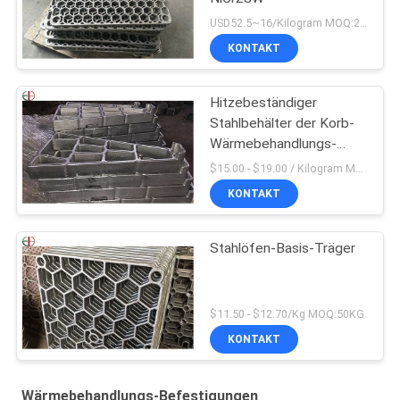
USD52.5~16/Kilogram MOQ:20 Kilogramm/Kilogramm
KONTAKT
Hitzebeständiger
Stahlbehälter der Korb-
Wärmebehandlungs-
Befestigungs-2,4879
$15.00 - $19.00 / Kilogram MOQ:20 Kilogramm/Kilogramm
KONTAKT
Stahlöfen-Basis-Träger
$11.50 - $12.70/Kg MOQ:50KG
KONTAKT
Wärmebehandlungs-Befestigungen