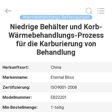
Alloy
Casting
&
Forging
Co.,LTD..
Wärmebehandlungs-Befestigungen
All
Rights
Reserved.
Niedrige Behälter und Korb-
HAUS
Wärmebehandlungs-Prozess
PRODUKTE
für die Karburierung von
Behandlung
VIDEOS
Herkunftsort:
China
ÜBER
Markenname:
Eternal Bliss
UNS
Zertifizierung:
ISO9001-2008
FABRIK-
Modellnummer:
EB22201
AUSFLUG
Min Bestellmenge:
1-teilig