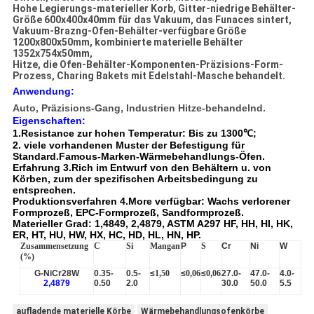
Hohe Legierungs-materieller Korb, Gitter-niedrige Behälter-
Größe 600x400x40mm für das Vakuum, das Funaces sintert,
Vakuum-Brazng-Ofen-Behälter-verfügbare Größe
1200x800x50mm, kombinierte materielle Behälter
1352x754x50mm,
Hitze, die Ofen-Behälter-Komponenten-Präzisions-Form-
Prozess, Charing Bakets mit Edelstahl-Masche behandelt.
Anwendung:
Auto, Präzisions-Gang, Industrien Hitze-behandelnd.
Eigenschaften:
1.Resistance zur hohen Temperatur: Bis zu 1300℃;
2. viele vorhandenen Muster der Befestigung für
Standard.Famous-Marken-Wärmebehandlungs-Öfen.
Erfahrung 3.Rich im Entwurf von den Behältern u. von
Körben, zum der spezifischen Arbeitsbedingung zu
entsprechen.
Produktionsverfahren 4.More verfügbar: Wachs verlorener
Formprozeß, EPC-Formprozeß, Sandformprozeß.
Materieller Grad: 1,4849, 2,4879, ASTM A297 HF, HH, HI, HK,
ER, HT, HU, HW, HX, HC, HD, HL, HN, HP.
Zusammensetzung
C
Si
Mangan
P
S
Cr
Ni
W
(%)
G-NiCr28W
0.35-
0.5-
≤
1,50
≤
0,06
≤
0,06
27.0-
47.0-
4.0-
2,4879
0.50
2.0
30.0
50.0
5.5
aufladende materielle Körbe
Wärmebehandlungsofenkörbe