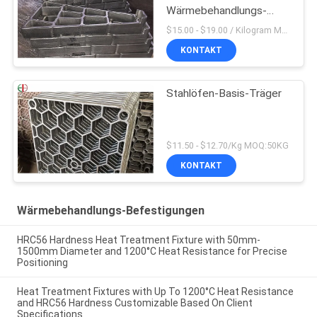
Wärmebehandlungs-
Befestigungs-2,4879
$15.00 - $19.00 / Kilogram MOQ:20 Kilogramm/Kilogramm
KONTAKT
Stahlöfen-Basis-Träger
$11.50 - $12.70/Kg MOQ:50KG
KONTAKT
Wärmebehandlungs-Befestigungen
HRC56 Hardness Heat Treatment Fixture with 50mm-
1500mm Diameter and 1200°C Heat Resistance for Precise
Positioning
Heat Treatment Fixtures with Up To 1200°C Heat Resistance
and HRC56 Hardness Customizable Based On Client
Specifications