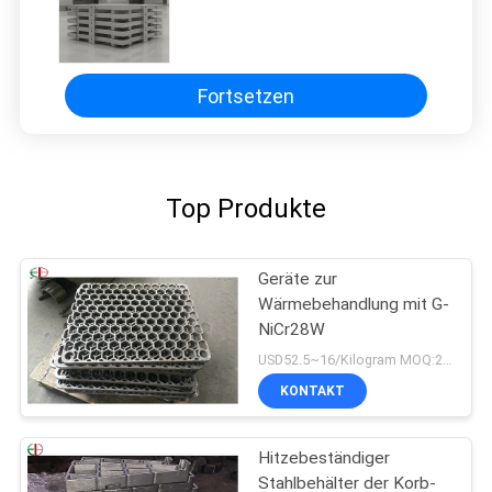
EIN
ZITAT
Fortsetzen
SITEMAP
DATENSCHUTZRICHTLINIE
Top Produkte
Geräte zur
Wärmebehandlung mit G-
NiCr28W
USD52.5~16/Kilogram MOQ:20 Kilogramm/Kilogramm
KONTAKT
Hitzebeständiger
Stahlbehälter der Korb-