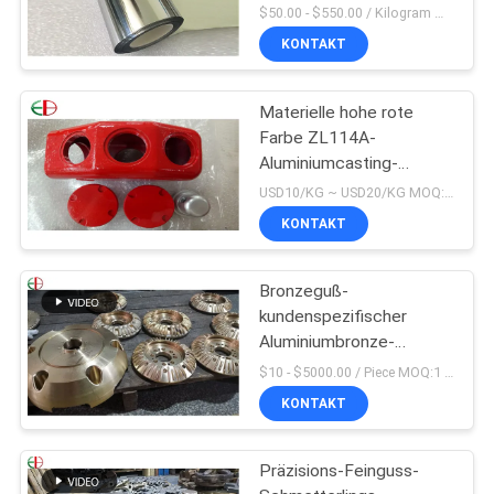
$50.00 - $550.00 / Kilogram MOQ:2 Kilogramm
KONTAKT
Materielle hohe rote
Farbe ZL114A-
Aluminiumcasting-
Legierungen Alu
USD10/KG ~ USD20/KG MOQ:50 kg
Präzisions-EB9147
KONTAKT
Bronzeguß-
kundenspezifischer
Aluminiumbronze-
Ventilkörper C95200
$10 - $5000.00 / Piece MOQ:1 Stücke
C95210
KONTAKT
Präzisions-Feinguss-