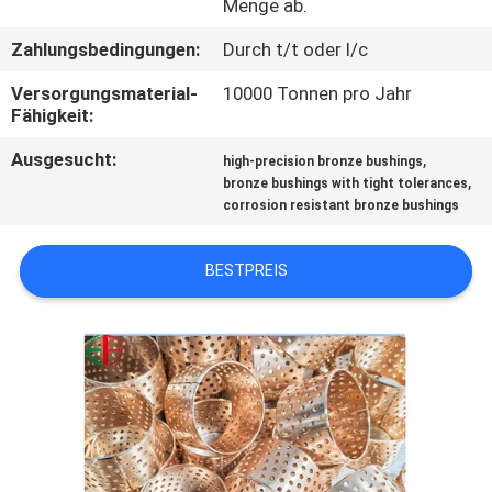
Menge ab.
QUALITÄTSKONTROLLE
Zahlungsbedingungen:
Durch t/t oder l/c
Versorgungsmaterial-
10000 Tonnen pro Jahr
TRETEN
Fähigkeit:
SIE
Ausgesucht:
,
high-precision bronze bushings
,
bronze bushings with tight tolerances
MIT
corrosion resistant bronze bushings
UNS
IN
BESTPREIS
VERBINDUNG
NACHRICHTEN
FORDERN
SIE