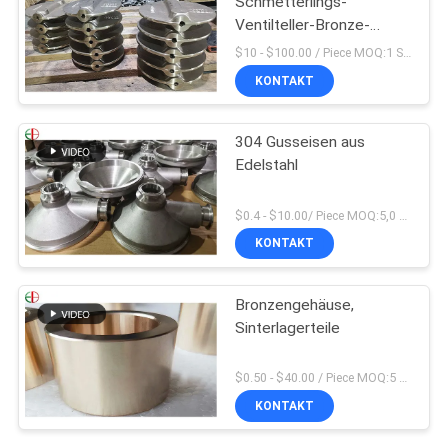
Schmetterlings-
Ventilteller-Bronze-
Messing 009 ASTM B61
$10 - $100.00 / Piece MOQ:1 Stücke
B62
KONTAKT
304 Gusseisen aus
Edelstahl
$0.4 - $10.00/ Piece MOQ:5,0 Kilogramm
KONTAKT
Bronzengehäuse,
Sinterlagerteile
$0.50 - $40.00 / Piece MOQ:5 Stücke
KONTAKT