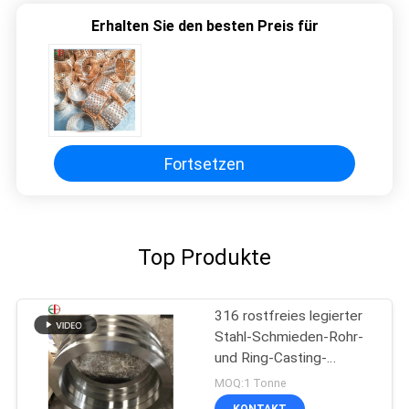
Erhalten Sie den besten Preis für
Fortsetzen
Top Produkte
316 rostfreies legierter
Stahl-Schmieden-Rohr-
und Ring-Casting-
Zentrifugen-Rohr
MOQ:1 Tonne
EB28028
KONTAKT