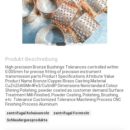
EIN
ZITAT
SITEMAP
DATENSCHUTZRICHTLINIE
Produkt-Beschreibung
High-precision Bronze Bushings Tolerances controlled within
0.005mm for precise fitting of precision instrument
transmission parts Product Specifications Attribute Value
Product Name Bronze/Copper/Brass Casting Material
CuZn25Al5Mn4Fe3/CuSn8P Dimensions Nonstandard Colour
Shining Polishing, powder coated as customer demand Surface
Treatment Mill-Finished, Powder Coating, Polishing, Brushing,
etc. Tolerance Customized Tolerance Machining Process CNC
Finishing Process Aluminum
zentrifugal Roheisenrohr
zentrifugal Formrohr
Schleudergussprodukte