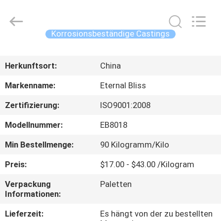
Alloy
Casting
&
Forging
Co.,LTD..
Korrosionsbeständige Castings
All
Rights
Reserved.
HAUS
Herkunftsort:
China
PRODUKTE
Markenname:
Eternal Bliss
Zertifizierung:
ISO9001:2008
VIDEOS
Modellnummer:
EB8018
ÜBER
Min Bestellmenge:
90 Kilogramm/Kilo
UNS
Preis:
$17.00 - $43.00 /Kilogram
Verpackung
Paletten
FABRIK-
Informationen:
AUSFLUG
Lieferzeit:
Es hängt von der zu bestellten