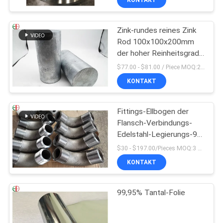
Zink-rundes reines Zink
Rod 100x100x200mm
der hoher Reinheitsgrad-
Zink-Stangen-99%
$77.00 - $81.00 / Piece MOQ:2 Sitze
KONTAKT
Fittings-Ellbogen der
Flansch-Verbindungs-
Edelstahl-Legierungs-90
des Grad-1,4418
$30 - $197.00/Pieces MOQ:3 Stück / Pieces
KONTAKT
99,95% Tantal-Folie