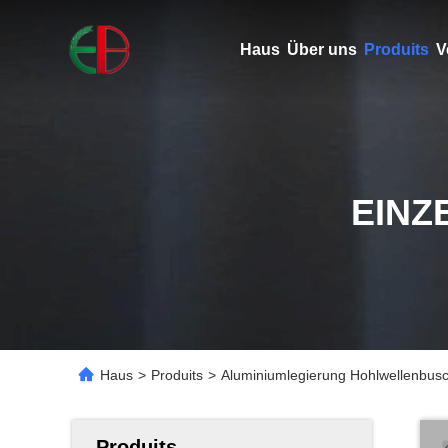
Haus
Über uns
Produits
V
EINZ
Haus
>
Produits
>
Aluminiumlegierung Hohlwellenbusch
Produits