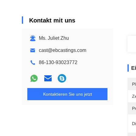
Kontakt mit uns
Ms. Juliet Zhu
cast@ebcastings.com
86-130-93023772
E
Pl
Kontaktieren Sie uns jetzt
Ze
P
D