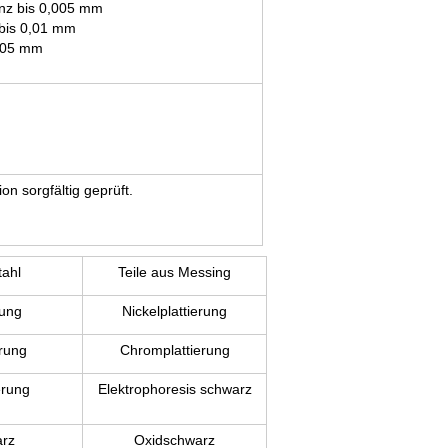
anz bis 0,005 mm
 bis 0,01 mm
,005 mm
n sorgfältig geprüft.
tahl
Teile aus Messing
rung
Nickelplattierung
erung
Chromplattierung
erung
Elektrophoresis schwarz
arz
Oxidschwarz