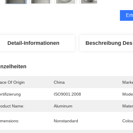
Erh
Detail-Informationen
Beschreibung Des
inzelheiten
ace Of Origin
China
Mark
rtifizierung
ISO9001:2008
Mode
roduct Name:
Aluminum
Mater
imensions:
Nonstandard
Colou