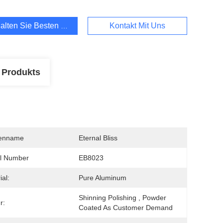
alten Sie Besten Preis
Kontakt Mit Uns
 Produkts
enname
Eternal Bliss
l Number
EB8023
ial:
Pure Aluminum
Shinning Polishing , Powder 
r:
Coated As Customer Demand