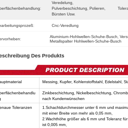
Veredelung, 
berflächenbehandlung:
Pulverbeschichtung, Polieren, 
Toler
Bürsten Usw.
earbeitungsprozeß:
Cnc-Veredlung
Aluminium-Hohlwellen-Schuhe-Busch
, 
Vers
ervorheben:
Metallspalter Hohlwellen-Schuhe-Busch
eschreibung Des Produkts
auptmaterial
Messing, Kupfer, Kohlenstoffstahl, Edelstahl, S
berflächenbehandlu
Zinkbeschichtung, Nickelbeschichtung, Chromb
g
nach Kundenwünschen
enaue Toleranzen
1.Schachtdurchmesser unter 6 mm und maximal
mit einer Breite von mehr als 0,05 mm,
2.Wachthöhe größer als 6 mm und Toleranz für
ist 0,005 mm,