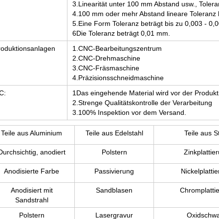
3.Linearität unter 100 mm Abstand usw., Toler
4.100 mm oder mehr Abstand lineare Toleranz
5.Eine Form Toleranz beträgt bis zu 0,003 - 0
6Die Toleranz beträgt 0,01 mm.
roduktionsanlagen
1.CNC-Bearbeitungszentrum
2.CNC-Drehmaschine
3.CNC-Fräsmaschine
4.Präzisionsschneidmaschine
C:
1Das eingehende Material wird vor der Produktio
2.Strenge Qualitätskontrolle der Verarbeitung
3.100% Inspektion vor dem Versand.
Teile aus Aluminium
Teile aus Edelstahl
Teile aus S
Durchsichtig, anodiert
Polstern
Zinkplattie
Anodisierte Farbe
Passivierung
Nickelplatti
Anodisiert mit
Sandblasen
Chromplatti
Sandstrahl
Polstern
Lasergravur
Oxidschw