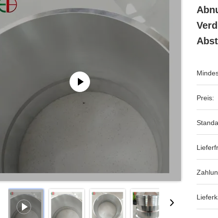
Abnu
Verd
Abst
Mindes
Preis:
Standa
Lieferfr
Zahlu
Lieferk