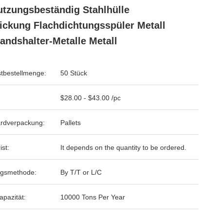
tzungsbeständig Stahlhülle
ickung Flachdichtungsspüler Metall
andshalter-Metalle Metall
tbestellmenge:
50 Stück
$28.00 - $43.00 /pc
rdverpackung:
Pallets
ist:
It depends on the quantity to be ordered.
ngsmethode:
By T/T or L/C
apazität:
10000 Tons Per Year