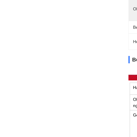
O
B
H
B
H
O
n
G