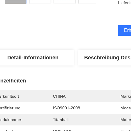
Lieferk
Erh
Detail-Informationen
Beschreibung Des
inzelheiten
rkunftsort
CHINA
Mark
rtifizierung
ISO9001-2008
Mode
roduktname:
Titanball
Mater