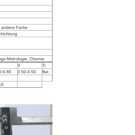
e andere Farbe
chichtung
ngs-Metrologie, Chemie
V
Ti
0-6.80
3.50-4.50
Bal.
15