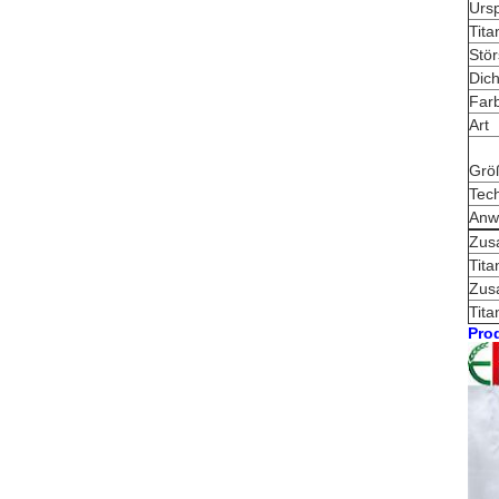
Urs
Tita
Stör
Dich
Far
Art
Grö
Tec
Anw
Zus
Tita
Zus
Tit
Prod