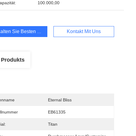
apazität:
100.000,00
alten Sie Besten Preis
Kontakt Mit Uns
 Produkts
enname
Eternal Bliss
llnummer
EB61335
ial:
Titan