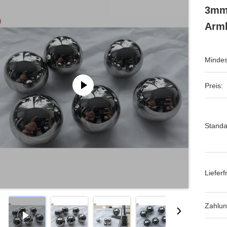
3mm 
Armb
Mindes
Preis:
Standa
Lieferfr
Zahlu