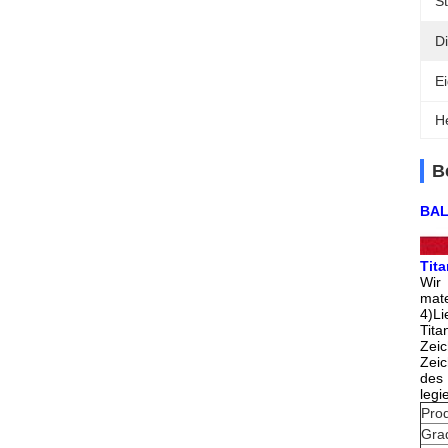
S
Di
Ei
H
B
BAL
Tita
Wir
mate
4)L
Tita
Zeic
Zeic
des 
legi
Pro
Gra