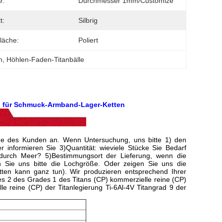
e:
Durchmesser 1mm/Customize
t:
Silbrig
läche:
Poliert
n
, 
Höhlen-Faden-Titanbälle
n für Schmuck-Armband-Lager-Ketten
ße des Kunden an. Wenn Untersuchung, uns bitte 1) den
r informieren Sie 3)Quantität: wieviele Stücke Sie Bedarf
 durch Meer? 5)Bestimmungsort der Lieferung, wenn die
en Sie uns bitte die Lochgröße. Oder zeigen Sie uns die
tten kann ganz tun). Wir produzieren entsprechend Ihrer
es 2 des Grades 1 des Titans (CP) kommerzielle reine (CP)
e reine (CP) der Titanlegierung Ti-6Al-4V Titangrad 9 der