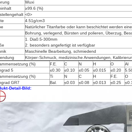
prung
Wuxi
ninhalt
≥99.6 (%)
stellengehalt
<0>
te
4.51g/cm3
be
Natürlicher Titanfarbe oder kann beschichtet werden ein
Bohrung, verlegend, Bürsten und polieren, Überzug, Bes
1. Dia0.5-300mm
ße
2. besonders angefertigt ist verfügbar
hnik
Maschinelle Bearbeitung, schmiedend
endung
Körper-Schmuck, medizinische Anwendungen, Kalibrieru
ammensetzung (%)
F.E.
C
N
H
O
Al
ngrad 5
≤0.30
≤0.10
≤0.05
≤0.015
≤0.20
5.5
ammensetzung (%)
Ti
N
C
H
F.E.
O
angrad GR7
Bal.
≤0.03
≤0.08
≤0.013
≤0.25
≤0.
ukt-Detail-Bild: