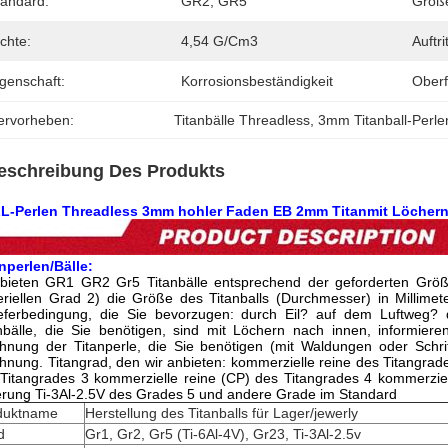
tandard:
GR2, GR5
Größ
chte:
4,54 G/cm3
Auftrit
genschaft:
Korrosionsbeständigkeit
Oberf
ervorheben:
Titanbälle Threadless
, 
3mm Titanball-Perle
eschreibung Des Produkts
L-Perlen Threadless 3mm hohler Faden EB 2mm Titanmit Löcher
nperlen/Bälle:
 bieten GR1 GR2 Gr5 Titanbälle entsprechend der geforderten Grö
riellen Grad 2) die Größe des Titanballs (Durchmesser) in Millimete
ieferbedingung, die Sie bevorzugen: durch Eil? auf dem Luftweg?
nbälle, die Sie benötigen, sind mit Löchern nach innen, informier
hnung der Titanperle, die Sie benötigen (mit Waldungen oder Schri
hnung. Titangrad, den wir anbieten: kommerzielle reine des Titangrad
Titangrades 3 kommerzielle reine (CP) des Titangrades 4 kommerziell
erung Ti-3Al-2.5V des Grades 5 und andere Grade im Standard
duktname
Herstellung des Titanballs für Lager/jewerly
d
Gr1, Gr2, Gr5 (Ti-6Al-4V), Gr23, Ti-3Al-2.5v