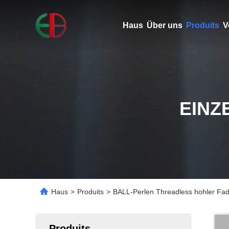
Haus
Über uns
Produits
V
EINZ
Haus
>
Produits
>
BALL-Perlen Threadless hohler Fa
Produits