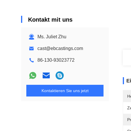
Kontakt mit uns
Ms. Juliet Zhu
cast@ebcastings.com
86-130-93023772
E
Kontaktieren Sie uns jetzt
He
Ze
P