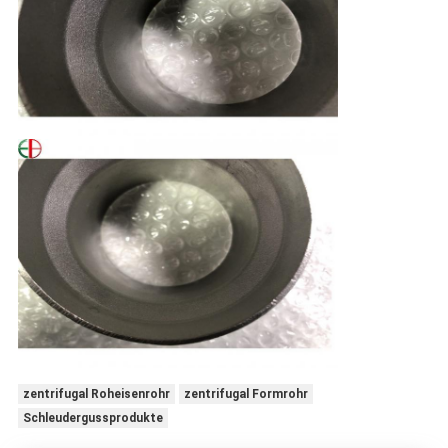
zentrifugal Roheisenrohr
zentrifugal Formrohr
Schleudergussprodukte