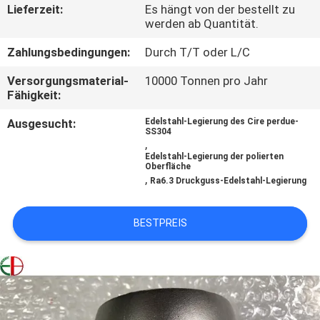
Lieferzeit:
Es hängt von der bestellt zu
werden ab Quantität.
QUALITÄTSKONTROLLE
Zahlungsbedingungen:
Durch T/T oder L/C
TRETEN
Versorgungsmaterial-
10000 Tonnen pro Jahr
Fähigkeit:
SIE
MIT
Ausgesucht:
Edelstahl-Legierung des Cire perdue-
SS304
,
UNS
Edelstahl-Legierung der polierten
Oberfläche
IN
,
Ra6.3 Druckguss-Edelstahl-Legierung
VERBINDUNG
BESTPREIS
NACHRICHTEN
FORDERN
SIE