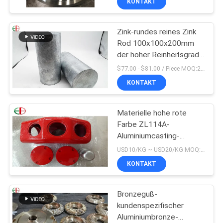
KONTAKT
Zink-rundes reines Zink
Rod 100x100x200mm
der hoher Reinheitsgrad-
Zink-Stangen-99%
$77.00 - $81.00 / Piece MOQ:2 Sitze
KONTAKT
Materielle hohe rote
Farbe ZL114A-
Aluminiumcasting-
Legierungen Alu
USD10/KG ~ USD20/KG MOQ:50 kg
Präzisions-EB9147
KONTAKT
Bronzeguß-
kundenspezifischer
Aluminiumbronze-