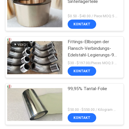
Sinterlagerteile
$0.50 - $40.00 / Piece MOQ:5 Stücke
KONTAKT
Fittings-Ellbogen der
Flansch-Verbindungs-
Edelstahl-Legierungs-90
des Grad-1,4418
$30 - $197.00/Pieces MOQ:3 Stück / Pieces
KONTAKT
99,95% Tantal-Folie
$50.00 - $550.00 / Kilogram MOQ:2 Kilogramm
KONTAKT