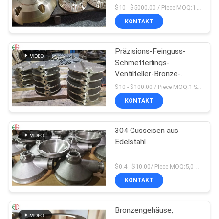
Ventilkörper C95200
$10 - $5000.00 / Piece MOQ:1 Stücke
C95210
KONTAKT
Präzisions-Feinguss-
Schmetterlings-
Ventilteller-Bronze-
Messing 009 ASTM B61
$10 - $100.00 / Piece MOQ:1 Stücke
B62
KONTAKT
304 Gusseisen aus
Edelstahl
$0.4 - $10.00/ Piece MOQ:5,0 Kilogramm
KONTAKT
Bronzengehäuse,