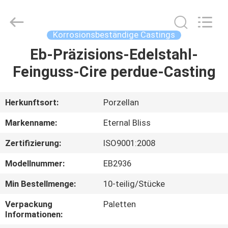
Alloy
Casting
&
Forging
Co.,LTD..
Korrosionsbeständige Castings
All
Rights
Reserved.
Eb-Präzisions-Edelstahl-
HAUS
Feinguss-Cire perdue-Casting
PRODUKTE
Herkunftsort:
Porzellan
VIDEOS
Markenname:
Eternal Bliss
Zertifizierung:
ISO9001:2008
ÜBER
Modellnummer:
EB2936
UNS
Min Bestellmenge:
10-teilig/Stücke
FABRIK-
Verpackung
Paletten
Informationen:
AUSFLUG