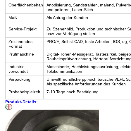
Oberflächenbehandlung
Anodisierung, Sandstrahlen, malend, Pulverb
und polieren, Laser-Stich
Maß
Als Antrag der Kunden
Service-Projekt
Zu Szenenbild, Produktion und technischer S
usw. zur Verfügung stellen
Zeichnendes
PRO/E, Selbst-CAD, feste Arbeiten, IGS, u
Format
Prüfmaschine
Digital-Höhen-Messgerät, Tasterzirkel, beig
Rauheitsprüfvorrichtung, Härteprüfvorrichtun
Industrie
Maschinerie; Hochleistungsausrüstung; elektro
verwendet
Telekommunikation
Verpackung
Umweltfreundliche pp.-sich bauschen/EPE Sc
Als spezifische Anforderungen des Kunden
Probebeispielzeit
7-10 Tage nach Bestätigung
Produkt-Details: