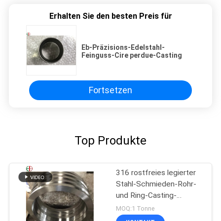
Erhalten Sie den besten Preis für
Eb-Präzisions-Edelstahl-
Feinguss-Cire perdue-Casting
Fortsetzen
Top Produkte
316 rostfreies legierter
Stahl-Schmieden-Rohr-
und Ring-Casting-
Zentrifugen-Rohr
MOQ:1 Tonne
EB28028