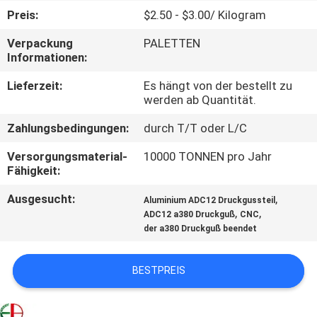
Preis:
$2.50 - $3.00/ Kilogram
QUALITÄTSKONTROLLE
Verpackung
PALETTEN
Informationen:
TRETEN
Lieferzeit:
Es hängt von der bestellt zu
SIE
werden ab Quantität.
MIT
Zahlungsbedingungen:
durch T/T oder L/C
UNS
Versorgungsmaterial-
10000 TONNEN pro Jahr
IN
Fähigkeit:
VERBINDUNG
Ausgesucht:
,
Aluminium ADC12 Druckgussteil
,
,
ADC12 a380 Druckguß
CNC
der a380 Druckguß beendet
NACHRICHTEN
BESTPREIS
FORDERN
SIE