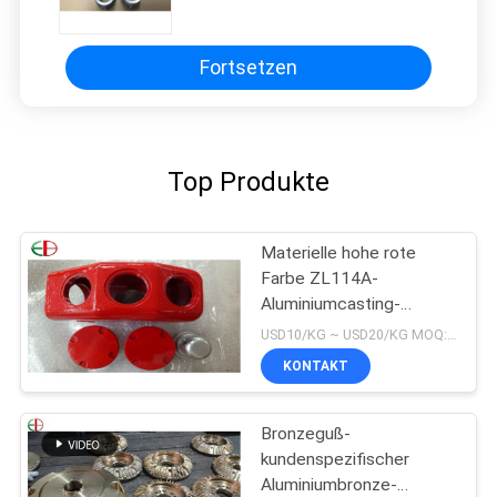
Beschichtung beendet
Fortsetzen
Top Produkte
Materielle hohe rote
Farbe ZL114A-
Aluminiumcasting-
Legierungen Alu
USD10/KG ~ USD20/KG MOQ:50 kg
Präzisions-EB9147
KONTAKT
Bronzeguß-
kundenspezifischer
Aluminiumbronze-