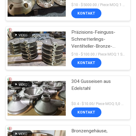
Ventilkörper C95200
$10 - $5000.00 / Piece MOQ:1 Stücke
C95210
KONTAKT
Präzisions-Feinguss-
Schmetterlings-
Ventilteller-Bronze-
Messing 009 ASTM B61
$10 - $100.00 / Piece MOQ:1 Stücke
B62
KONTAKT
304 Gusseisen aus
Edelstahl
$0.4 - $10.00/ Piece MOQ:5,0 Kilogramm
KONTAKT
Bronzengehäuse,