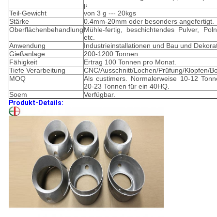
μ.
Teil-Gewicht
von 3 g --- 20kgs
Stärke
0.4mm-20mm oder besonders angefertigt.
Oberflächenbehandlung
Mühle-fertig, beschichtendes Pulver, Poln
etc.
Anwendung
Industrieinstallationen und Bau und Dekorat
Gießanlage
200-1200 Tonnen
Fähigkeit
Ertrag 100 Tonnen pro Monat.
Tiefe Verarbeitung
CNC/Ausschnitt/Lochen/Prüfung/Klopfen/B
MOQ
Als custimers. Normalerweise 10-12 Tonn
20-23 Tonnen für ein 40HQ.
Soem
Verfügbar.
Produkt-Details: