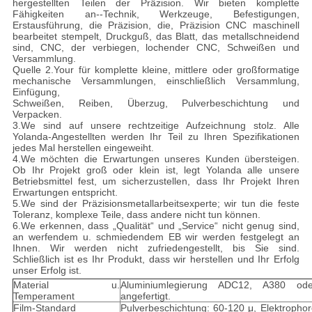
hergestellten Teilen der Präzision. Wir bieten komplette
Fähigkeiten an--Technik, Werkzeuge, Befestigungen,
Erstausführung, die Präzision, die, Präzision CNC maschinell
bearbeitet stempelt, Druckguß, das Blatt, das metallschneidend
sind, CNC, der verbiegen, lochender CNC, Schweißen und
Versammlung.
Quelle 2.Your für komplette kleine, mittlere oder großformatige
mechanische Versammlungen, einschließlich Versammlung,
Einfügung,
Schweißen, Reiben, Überzug, Pulverbeschichtung und
Verpacken.
3.We sind auf unsere rechtzeitige Aufzeichnung stolz. Alle
Yolanda-Angestellten werden Ihr Teil zu Ihren Spezifikationen
jedes Mal herstellen eingeweiht.
4.We möchten die Erwartungen unseres Kunden übersteigen.
Ob Ihr Projekt groß oder klein ist, legt Yolanda alle unsere
Betriebsmittel fest, um sicherzustellen, dass Ihr Projekt Ihren
Erwartungen entspricht.
5.We sind der Präzisionsmetallarbeitsexperte; wir tun die feste
Toleranz, komplexe Teile, dass andere nicht tun können.
6.We erkennen, dass „Qualität“ und „Service“ nicht genug sind,
an werfendem u. schmiedendem EB wir werden festgelegt an
Ihnen. Wir werden nicht zufriedengestellt, bis Sie sind.
Schließlich ist es Ihr Produkt, dass wir herstellen und Ihr Erfolg
unser Erfolg ist.
Material u.
Aluminiumlegierung ADC12, A380 od
Temperament
angefertigt.
Film-Standard
Pulverbeschichtung: 60-120 μ, Elektrophor