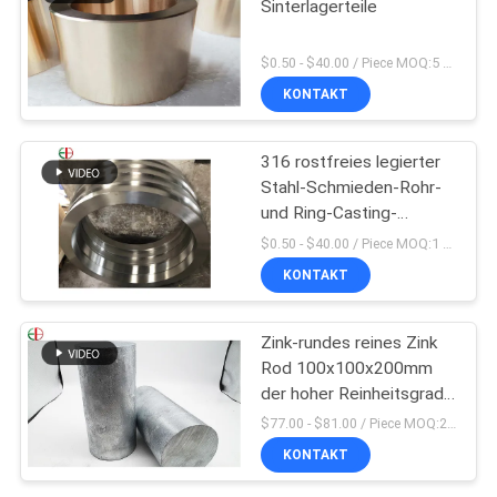
Sinterlagerteile
$0.50 - $40.00 / Piece MOQ:5 Stücke
KONTAKT
316 rostfreies legierter
Stahl-Schmieden-Rohr-
und Ring-Casting-
Zentrifugen-Rohr
$0.50 - $40.00 / Piece MOQ:1 Tonne
EB28028
KONTAKT
Zink-rundes reines Zink
Rod 100x100x200mm
der hoher Reinheitsgrad-
Zink-Stangen-99%
$77.00 - $81.00 / Piece MOQ:2 Sitze
KONTAKT