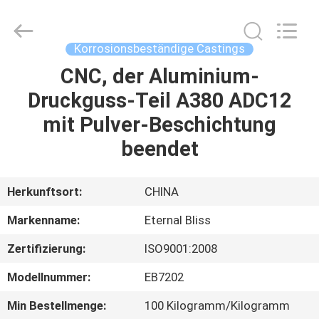
Alloy
Casting
&
Forging
Co.,LTD..
Korrosionsbeständige Castings
All
Rights
Reserved.
CNC, der Aluminium-
HAUS
Druckguss-Teil A380 ADC12
PRODUKTE
mit Pulver-Beschichtung
beendet
VIDEOS
Herkunftsort:
CHINA
ÜBER
Markenname:
Eternal Bliss
UNS
Zertifizierung:
ISO9001:2008
FABRIK-
Modellnummer:
EB7202
AUSFLUG
Min Bestellmenge:
100 Kilogramm/Kilogramm