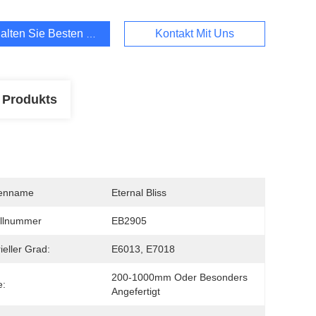
alten Sie Besten Preis
Kontakt Mit Uns
 Produkts
enname
Eternal Bliss
llnummer
EB2905
ieller Grad:
E6013, E7018
200-1000mm Oder Besonders 
e:
Angefertigt