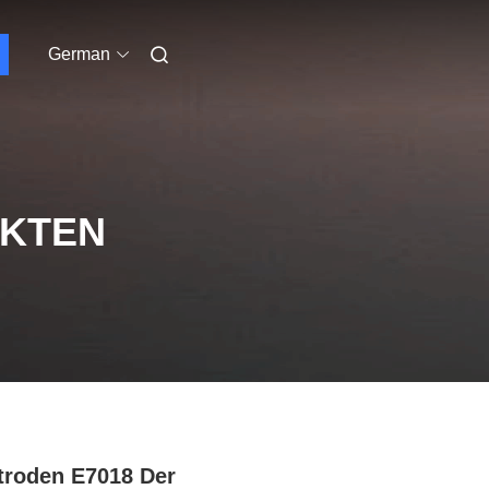
German
UKTEN
troden E7018 Der