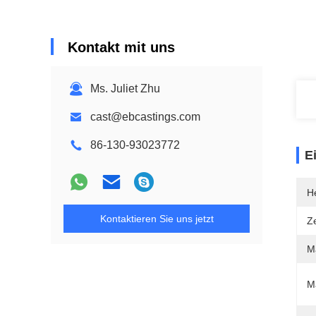
Kontakt mit uns
Ms. Juliet Zhu
cast@ebcastings.com
86-130-93023772
E
He
Kontaktieren Sie uns jetzt
Ze
Ma
M