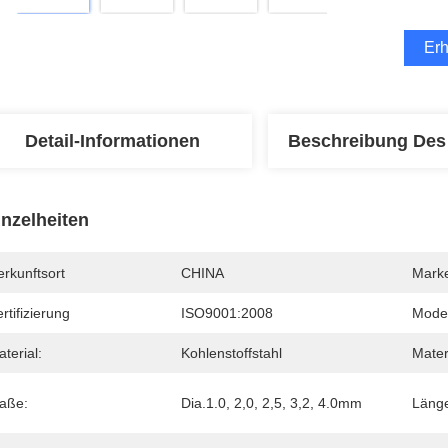
Erh
Detail-Informationen
Beschreibung Des
inzelheiten
rkunftsort
CHINA
Mark
rtifizierung
ISO9001:2008
Mode
terial:
Kohlenstoffstahl
Mater
aße:
Dia.1.0, 2,0, 2,5, 3,2, 4.0mm
Läng