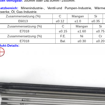
ßen verfügbar:
350mm oder Dia.50mm--1500mm.
satzbereich:
Minenindustrie-, Ventil-und Pumpen-Industrie, Wärmebe
twerke, Öl, Gas-Industrie.
Zusammensetzung (%)
C
Mangan
Si
E6013
≤0.12
≤1.0
≤0.35
Zusammensetzung (%)
C
Mangan
Si
E7018
≤0.15
≤1.60
≤0.75
Zusammensetzung (%)
F.E.
Ni
Cr
E7018
Bal.
≤0.30
≤0.20
ukt-Details: