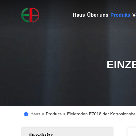
Haus
Über uns
Produits
V
EINZ
Haus
>
Produits
>
Elektroden E7018 der Korrosionsbe
Produits