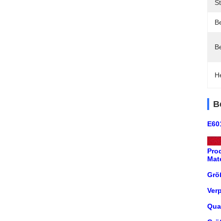
S
B
B
H
B
E60
Pro
Mate
Grö
Ver
Qual