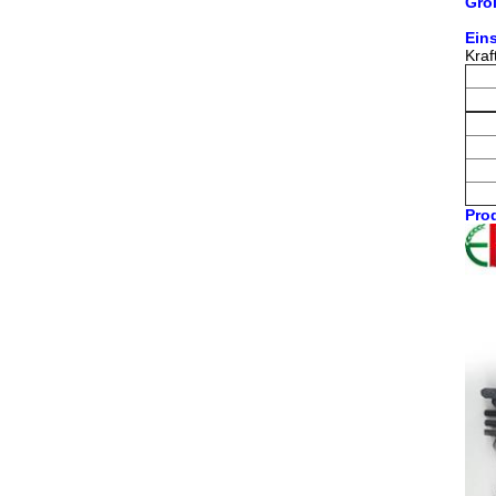
Grö
Ein
Kraf
Prod