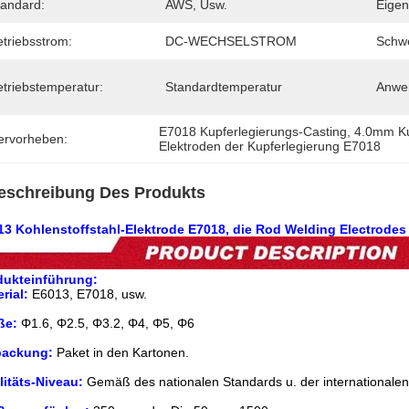
tandard:
AWS, Usw.
Eigen
etriebsstrom:
DC-WECHSELSTROM
Schw
etriebstemperatur:
Standardtemperatur
Anwe
E7018 Kupferlegierungs-Casting
, 
4.0mm Ku
ervorheben:
Elektroden der Kupferlegierung E7018
eschreibung Des Produkts
13 Kohlenstoffstahl-Elektrode E7018, die Rod Welding Electrodes
dukteinführung:
rial:
E6013, E7018, usw.
ße:
Φ1.6, Φ2.5, Φ3.2, Φ4, Φ5, Φ6
packung:
Paket in den Kartonen.
itäts-Niveau:
Gemäß des nationalen Standards u. der internationalen