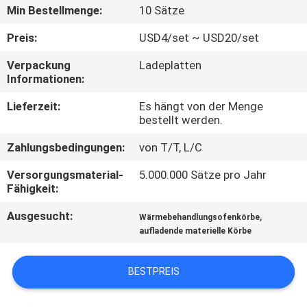
Min Bestellmenge:
10 Sätze
QUALITÄTSKONTROLLE
Preis:
USD4/set ~ USD20/set
Verpackung
Ladeplatten
TRETEN
Informationen:
SIE
Lieferzeit:
Es hängt von der Menge
MIT
bestellt werden.
UNS
Zahlungsbedingungen:
von T/T, L/C
IN
Versorgungsmaterial-
5.000.000 Sätze pro Jahr
VERBINDUNG
Fähigkeit:
Ausgesucht:
,
Wärmebehandlungsofenkörbe
NACHRICHTEN
aufladende materielle Körbe
BESTPREIS
FORDERN
SIE