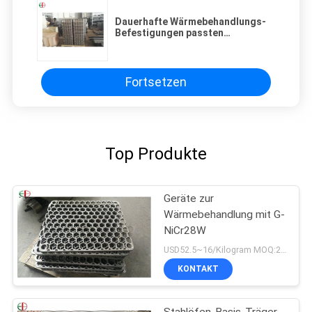
Dauerhafte Wärmebehandlungs-
Befestigungen passten
Präzisions-Gang-Teil-
Wärmebehandlung
Fortsetzen
Top Produkte
Geräte zur
Wärmebehandlung mit G-
NiCr28W
USD52.5~16/Kilogram MOQ:20 Kilogramm/Kilogramm
KONTAKT
Stahlöfen-Basis-Träger