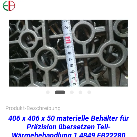
EIN
ZITAT
SITEMAP
DATENSCHUTZRICHTLINIE
Produkt-Beschreibung
406 x 406 x 50 materielle Behälter für
Präzision übersetzen Teil-
Wärmebehandlung 1,4849 EB22280