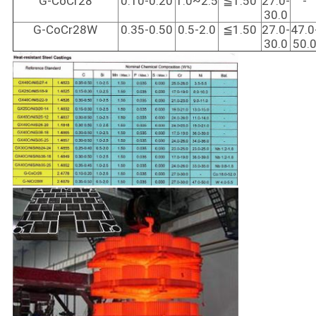
G-CoCr28
0.10-0.20
1.0~2.5
≦1.50
27.0-
-
30.0
G-CoCr28W
0.35-0.50
0.5-2.0
≦1.50
27.0-
47.0
30.0
50.