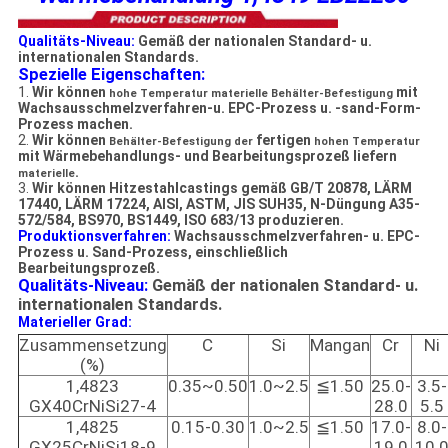
Qualitäts-Niveau:
Gemäß der nationalen Standard- u.
internationalen Standards.
Spezielle Eigenschaften:
1.
Wir können
mit
hohe Temperatur materielle Behälter-Befestigung
Wachsausschmelzverfahren-u. EPC-Prozess u. -sand-Form-
Prozess machen.
2.
Wir können
fertigen
Behälter-Befestigung der
hohen Temperatur
mit Wärmebehandlungs- und Bearbeitungsprozeß liefern
.
materielle
3.
Wir können Hitzestahlcastings gemäß GB/T 20878, LÄRM
17440, LÄRM 17224, AISI, ASTM, JIS SUH35, N-Düngung A35-
572/584, BS970, BS1449, ISO 683/13 produzieren.
Produktionsverfahren:
Wachsausschmelzverfahren-
u. EPC-
Prozess
u.
Sand-Prozess
, einschließlich
Bearbeitungsprozeß.
Qualitäts-Niveau:
Gemäß der nationalen Standard- u.
internationalen Standards.
Materieller Grad:
Zusammensetzung
C
Si
Mangan
Cr
Ni
(%)
1,4823
0.35~0.50
1.0~2.5
≦1.50
25.0-
3.5-
GX40CrNiSi27-4
28.0
5.5
1,4825
0.15-0.30
1.0~2.5
≦1.50
17.0-
8.0-
GX25CrNiSi18-9
19.0
10.