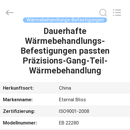
Alloy
Casting
&
Forging
Co.,LTD..
Wärmebehandlungs-Befestigungen
All
Rights
Reserved.
Dauerhafte
HAUS
Wärmebehandlungs-
PRODUKTE
Befestigungen passten
Präzisions-Gang-Teil-
VIDEOS
Wärmebehandlung
ÜBER
Herkunftsort:
China
UNS
Markenname:
Eternal Bliss
Zertifizierung:
ISO9001-2008
FABRIK-
AUSFLUG
Modellnummer:
EB 22280