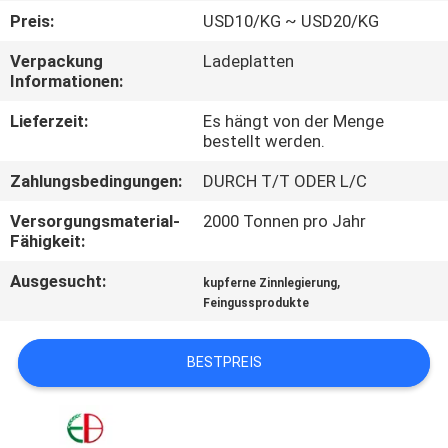
Preis:
USD10/KG ~ USD20/KG
QUALITÄTSKONTROLLE
Verpackung
Ladeplatten
Informationen:
TRETEN
Lieferzeit:
Es hängt von der Menge
SIE
bestellt werden.
MIT
Zahlungsbedingungen:
DURCH T/T ODER L/C
UNS
Versorgungsmaterial-
2000 Tonnen pro Jahr
IN
Fähigkeit:
VERBINDUNG
Ausgesucht:
,
kupferne Zinnlegierung
Feingussprodukte
NACHRICHTEN
BESTPREIS
FORDERN
SIE