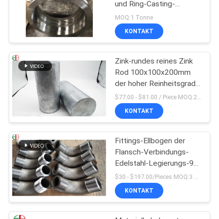
und Ring-Casting-
Zentrifugen-Rohr
MOQ:1 Tonne
EB28028
KONTAKT
Zink-rundes reines Zink
Rod 100x100x200mm
der hoher Reinheitsgrad-
Zink-Stangen-99%
$77.00 - $81.00 / Piece MOQ:2 Sitze
KONTAKT
Fittings-Ellbogen der
Flansch-Verbindungs-
Edelstahl-Legierungs-90
des Grad-1,4418
$30 - $197.00/Pieces MOQ:3 Stück / Pieces
KONTAKT