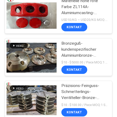
Materielle hohe rote
Farbe ZL114A-
Aluminiumcasting-
Legierungen Alu
USD10/KG ~ USD20/KG MOQ:50 kg
Präzisions-EB9147
KONTAKT
Bronzeguß-
kundenspezifischer
Aluminiumbronze-
Ventilkörper C95200
$10 - $5000.00 / Piece MOQ:1 Stücke
C95210
KONTAKT
Präzisions-Feinguss-
Schmetterlings-
Ventilteller-Bronze-
Messing 009 ASTM B61
$10 - $100.00 / Piece MOQ:1 Stücke
B62
KONTAKT