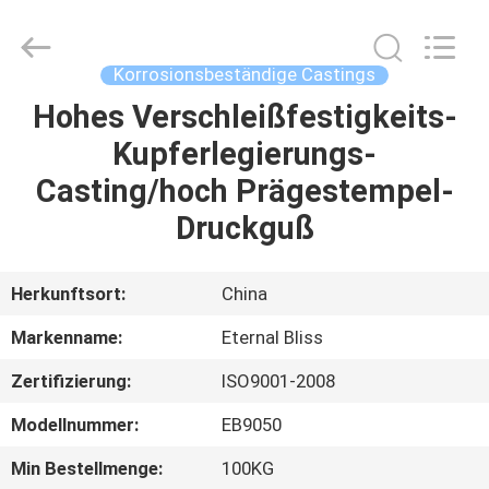
Alloy
Casting
&
Forging
Co.,LTD..
Korrosionsbeständige Castings
All
Rights
Reserved.
Hohes Verschleißfestigkeits-
HAUS
Kupferlegierungs-
PRODUKTE
Casting/hoch Prägestempel-
Druckguß
VIDEOS
Herkunftsort:
China
ÜBER
Markenname:
Eternal Bliss
UNS
Zertifizierung:
ISO9001-2008
FABRIK-
Modellnummer:
EB9050
AUSFLUG
Min Bestellmenge:
100KG