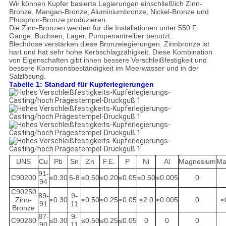
Wir können Kupfer basierte Legierungen einschließlich Zinn-
Bronze, Mangan-Bronze, Aluminiumbronze, Nickel-Bronze und
Phosphor-Bronze produzieren.
Die Zinn-Bronzen werden für die Installationen unter 550 F,
Gänge, Buchsen, Lager, Pumpenantreiber benutzt.
Blechdose verstärken diese Bronzelegierungen. Zinnbronze ist
hart und hat sehr hohe Kerbschlagzähigkeit. Diese Kombination
von Eigenschaften gibt ihnen bessere Verschleißfestigkeit und
bessere Korrosionsbeständigkeit im Meerwasser und in der
Salzlösung.
Tabelle 1: Standard für Kupferlegierungen
UNS
Cu
Pb
Sn
Zn
F.E.
P
Ni
Al
Magnesium
Ma
91-
C90200
≤0.30
6-8
≤0.50
≤0.20
≤0.05
≤0.50
≤0.005
0
94
C90250
89-
9-
Zinn-
≤0.30
≤0.50
≤0.25
≤0.05
≤2.0
≤0.005
0
≤
91
11
Bronze
87-
9-
C90280
≤0.30
≤0.50
≤0.25
≤0.05
0
0
0
90
11