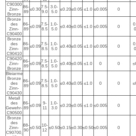
C90300
86-
7.5-
3.0-
Zinn-
≤0.30
≤0.20
≤0.05
≤1.0
≤0.005
0
89
9.0
5.0
Bronze
Bronze
des
86-
7.5-
1.0-
0
≤0.09
≤0.40
≤0.05
≤1.0
≤0.005
0
Zinn-
89
8.5
5.0
0
C90400
Bronze
des
86-
7.5-
1.0-
0
≤0.09
≤0.40
≤0.05
≤1.0
≤0.005
0
Zinn-
89
8.5
5.0
0
C90410
C90420
86-
7.5-
1.0-
Zinn-
≤0.09
≤0.40
≤0.05
≤1.0
0
0
≤
89
8.5
5.0
Bronze
Bleiarme
Bronze
86-
7.5-
1.0-
des
≤0.09
≤0.40
≤0.05
≤1.0
0
0
≤
89
8.5
5.0
Zinn-
C90430
Metall
des
86-
9-
1.0-
≤0.09
≤0.20
≤0.05
≤1.0
≤0.005
0
Gewehr-
89
11
3.0
C90500
Bronze
des
88-
10-
Zinn-
≤0.50
≤0.50
≤0.15
≤0.30
≤0.50
≤0.005
0
90
12
C90700,