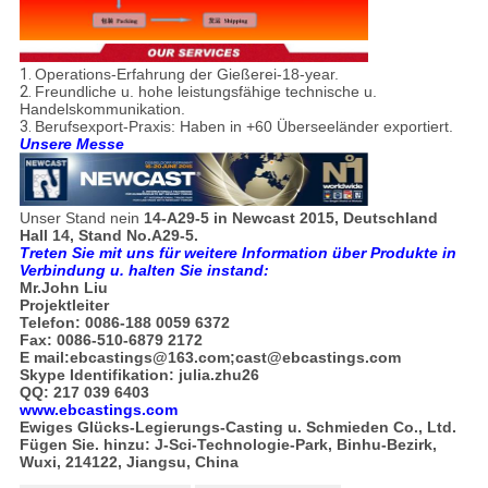
1.
Operations-Erfahrung der Gießerei-18-year.
2.
Freundliche u. hohe leistungsfähige technische u.
Handelskommunikation.
3.
Berufsexport-Praxis: Haben in +60 Überseeländer exportiert.
Unsere Messe
Unser Stand nein
14-A29-5 in Newcast 2015, Deutschland
Hall 14, Stand No.A29-5.
Treten Sie mit uns für weitere Information über Produkte in
Verbindung u. halten Sie instand:
Mr.John Liu
Projektleiter
Telefon: 0086-188 0059 6372
Fax: 0086-510-6879 2172
E mail:ebcastings@163.com;cast@ebcastings.com
Skype Identifikation: julia.zhu26
QQ: 217 039 6403
www.ebcastings.com
Ewiges Glücks-Legierungs-Casting u. Schmieden Co., Ltd.
Fügen Sie. hinzu: J-Sci-Technologie-Park, Binhu-Bezirk,
Wuxi, 214122, Jiangsu, China