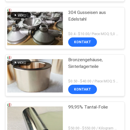
304 Gusseisen aus
Edelstahl
$0.4 - $10.00/ Piece MOQ:5,0 Kilogramm
KONTAKT
Bronzengehäuse,
Sinterlagerteile
$0.50 - $40.00 / Piece MOQ:5 Stücke
KONTAKT
99,95% Tantal-Folie
$50.00 - $550.00 / Kilogram MOQ:2 Kilogramm