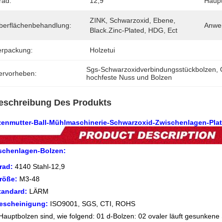
rad:
12,9
Haupt
ZINK, Schwarzoxid, Ebene, 
berflächenbehandlung:
Anwe
Black.zinc-Plated, HDG, Ect
erpackung:
Holzetui
Sgs-Schwarzoxidverbindungsstückbolzen
, 
ervorheben:
hochfeste Nuss und Bolzen
eschreibung Des Produkts
zenmutter-Ball-Mühlmaschinerie-Schwarzoxid-Zwischenlagen-Platt
schenlagen-Bolzen:
rad:
4140 Stahl-12,9
röße:
M3-48
tandard:
LÄRM
escheinigung:
ISO9001, SGS, CTI, ROHS
Hauptbolzen sind, wie folgend: 01 d-Bolzen: 02 ovaler läuft gesunkene S