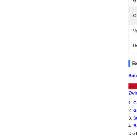
G
O
V
H
B
Bol
Zwi
1.
G
2.
G
3.
S
4.
B
Die 