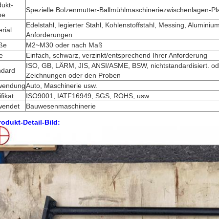
ukt-
Spezielle Bolzenmutter-Ballmühlmaschineriezwischenlagen-Pl
me
Edelstahl, legierter Stahl, Kohlenstoffstahl, Messing, Aluminium
rial
Anforderungen
ße
M2~M30 oder nach Maß
e
Einfach, schwarz, verzinkt/entsprechend Ihrer Anforderung
ISO, GB, LÄRM, JIS, ANSI/ASME, BSW, nichtstandardisiert. od
ndard
Zeichnungen oder den Proben
wendung
Auto, Maschinerie usw.
ifikat
ISO9001, IATF16949, SGS, ROHS, usw.
wendet
Bauwesenmaschinerie
rodukt-Detail-Bild: