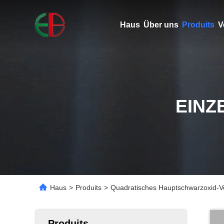
Haus
Über uns
Produits
V
EINZ
Haus
>
Produits
>
Quadratisches Hauptschwarzoxid-Ve
Produits