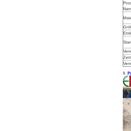
Prod
Na
Mate
Grö
End
Sta
Ver
Zert
Ver
8.
P