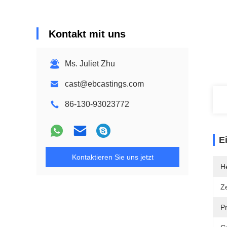
Kontakt mit uns
Ms. Juliet Zhu
cast@ebcastings.com
86-130-93023772
E
Kontaktieren Sie uns jetzt
He
Ze
P