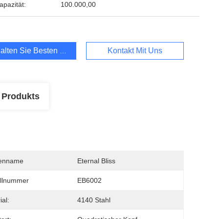
apazität:
100.000,00
alten Sie Besten Preis
Kontakt Mit Uns
 Produkts
enname
Eternal Bliss
llnummer
EB6002
ial:
4140 Stahl