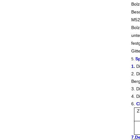
Bolz
Besc
M52 
Bolz
unte
fest
Gitt
Sp
5.
1.
D
2. D
Berg
3. D
4. D
6.
C
Z
7.De