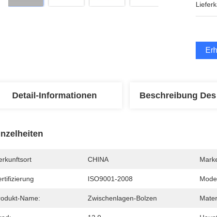
Lieferk
Erh
Detail-Informationen
Beschreibung Des
inzelheiten
rkunftsort
CHINA
Mark
rtifizierung
ISO9001-2008
Mode
rodukt-Name:
Zwischenlagen-Bolzen
Mater