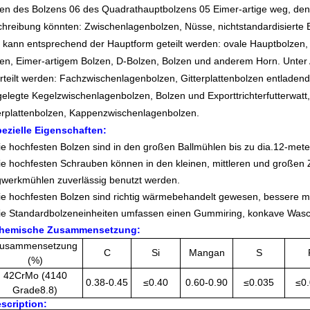
en des Bolzens 06 des Quadrathauptbolzens 05 Eimer-artige weg, de
hreibung könnten: Zwischenlagenbolzen, Nüsse, nichtstandardisierte 
kann entsprechend der Hauptform geteilt werden: ovale Hauptbolzen, 
en, Eimer-artigem Bolzen, D-Bolzen, Bolzen und anderem Horn. Unter
rteilt werden: Fachzwischenlagenbolzen, Gitterplattenbolzen entladend,
gelegte Kegelzwischenlagenbolzen, Bolzen und Exporttrichterfutterwa
erplattenbolzen, Kappenzwischenlagenbolzen.
ezielle Eigenschaften:
ie hochfesten Bolzen sind in den großen Ballmühlen bis zu dia.12-mete
ie hochfesten Schrauben können in den kleinen, mittleren und großen 
werkmühlen zuverlässig benutzt werden.
ie hochfesten Bolzen sind richtig wärmebehandelt gewesen, bessere m
ie Standardbolzeneinheiten umfassen einen Gummiring, konkave Was
hemische Zusammensetzung:
usammensetzung
C
Si
Mangan
S
(%)
42CrMo (4140
0.38-0.45
≤0.40
0.60-0.90
≤0.035
≤0
Grade8.8)
scription: