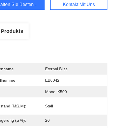
alten Sie Besten Preis
Kontakt Mit Uns
 Produkts
enname
Eternal Bliss
llnummer
EB6042
Monel K500
stand (μΩ.m):
Stall
ngerung (≥ %):
20