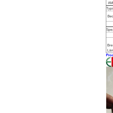
AM
Typ
Be
Spez
Bre
Lä
Prod