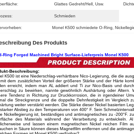
berfläche:
Glattes Gedreht/hell, Usw.
Dicht
rozess:
Schmieden
ervorheben:
Monel K500 schmiedete O-Ring
, 
Nickelleg
eschreibung Des Produkts
d-Ring Forged Machined Bright Surface-Lieferpreis Monel K500
dukt-Beschreibung:
l K500 ist eine Niederschlag-verhärtbare Nico-Legierung, die die aus
mit dem zusätzlichen Vorteil der größeren Stärke und der Härte kombi
en erreicht, indem man AL addiert und Ti zur Nico-Basis und durc
erschlag zu bewirken, nannte gewöhnlich Aushärtung oder Altern. 
ere Tendenz in Richtung zur Druckkorrosion, die in irgendeiner Um
mal die Streckgrenze und die doppelte Dehnfestigkeit im Vergleich 
ärtung weiter verstärkt werden. Die Stärke dieser Nickel basierten Legi
starker Abstieg zu den Temperaturen von 400° F. Sein Schmelzintervall
e Nickellegierung ist, beständiges und antimagnetisches zu -200°F. zu
rfläche des Materials während der Verarbeitung zu entwickeln. A
licherweise und lassen einem magnetischen Nickel reichen Film au
auchen in Säure können dieses Magnetfilm entfernen und die antimagne
elchen Formen ist Monel K500 verfügbar?