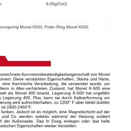
e:
8.05g/cm3
ierungsring Monel K500
, 
Polier-Ring Monel K500
gezeichnete Korrosionsbeständigkeitseigenschaft von Monel
niert. Diese verstärkten Eigenschaften, Stärke und Härte,
h eine thermische Verarbeitung, die verwendet wurde, um
Wenn in Alter-verhärteten Zustand, hat Monel K-500 eine
welt als Monel 400 knackt. Legierung K-500 hat ungefähr
zu Legierung 400. Plus, kann sie durch Kaltverformung vor
erung wird aufrechterhalten, zu 1200° F aber bleibt duktiler
 ist 2400-2460°F.
 funken. Jedoch ist es möglich, eine Magnetschicht auf der
l und Co werden selektiv während der Heizung oxidiert
f der Außenseite. Das In Essig einlegen oder das helle
tischen Eigenschaften wieder herstellen.