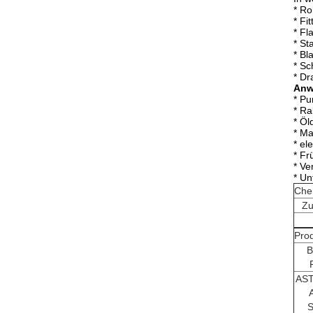
* Ro
* Fit
* Fl
* St
* Bla
* S
* Dr
Anw
* P
* Ra
* Öl
* Ma
* el
* Fr
* Ve
* Un
Che
Zu
Pro
B
AS