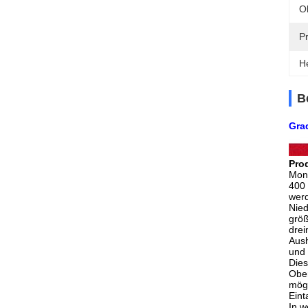
O
P
H
B
Gra
Pro
Mone
400 
werd
Nied
größ
drei
Aush
und 
Dies
Obe
mög
Eint
In w