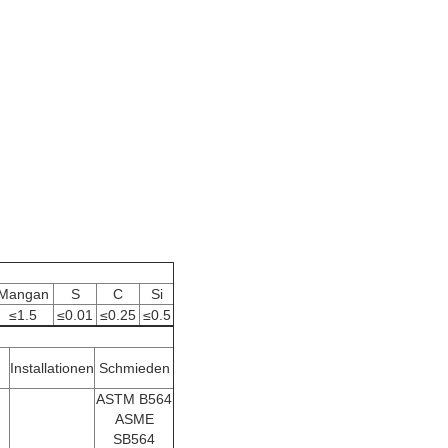
Mangan
S
C
Si
≤1.5
≤0.01
≤0.25
≤0.5
Installationen
Schmieden
ASTM B564
ASME
SB564