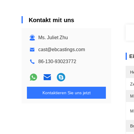
Kontakt mit uns
Ms. Juliet Zhu
cast@ebcastings.com
E
86-130-93023772
He
Ze
Kontaktieren Sie uns jetzt
Ma
M
Br