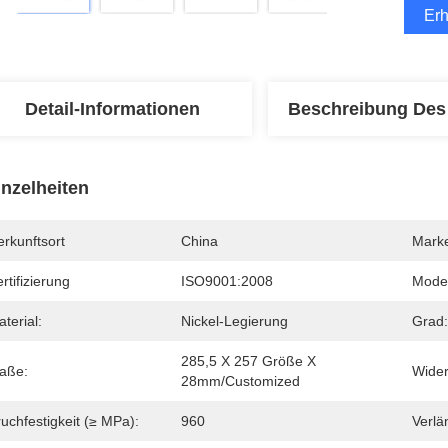
Erh
Detail-Informationen
Beschreibung Des
inzelheiten
rkunftsort
China
Mark
rtifizierung
ISO9001:2008
Mode
terial:
Nickel-Legierung
Grad:
285,5 X 257 Größe X 
aße:
Wider
28mm/Customized
uchfestigkeit (≥ MPa):
960
Verlä