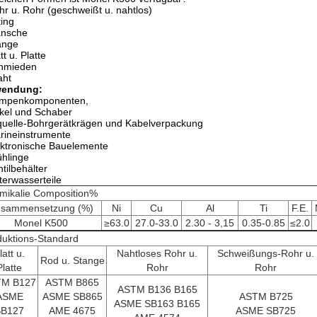
hr u. Rohr (geschweißt u. nahtlos)
ting
ansche
ange
tt u. Platte
chmieden
aht
endung:
umpenkomponenten,
kel und Schaber
quelle-Bohrgerätkrägen und Kabelverpackung
rineinstrumente
ektronische Bauelemente
ühlinge
ntilbehälter
terwasserteile
mikalie Composition%
sammensetzung (%)
Ni
Cu
Al
Ti
F.E.
Monel K500
≥63.0
27.0-33.0
2.30 - 3,15
0.35-0.85
≤2.0
duktions-Standard
latt u.
Nahtloses Rohr u.
Schweißungs-Rohr u.
Rod u. Stange
Platte
Rohr
Rohr
TM B127
ASTM B865
ASTM B136 B165
ASME
ASME SB865
ASTM B725
ASME SB163 B165
SB127
AME 4675
ASME SB725