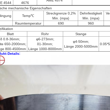
AME 4574
E 4544
4676
ische mechanische Eigenschaften
Streckgrenze 0,2%
Dehnfestigkeit
Ve
dingung
Temp℃
Min. (mpa)
Min. (mpa)
Raumtemperatur
690
960
ifikation
Blatt
Rohr
Stange
δ 0.8-36mm;
φ6-273mm;
φ4-50mm;
ite 650-2000mm;
δ1-30mm;
0.05*
Länge 2000-5000mm
nge 800-4500mm
Länge 1000-8000mm
ukt-Details: