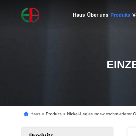
Haus
Über uns
Produits
V
EINZ
Haus
>
Produits
>
Nickel-Legierungs-geschmiedeter O
Produits