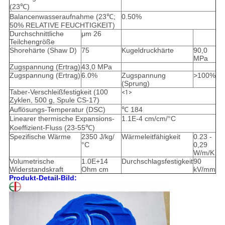
(23℃)
Balancenwasseraufnahme (23℃;
0.50%
50% RELATIVE FEUCHTIGKEIT)
Durchschnittliche
μm 26
Teilchengröße
Shorehärte (Shaw D)
75
Kugeldruckhärte
90,0
MPa
Zugspannung (Ertrag)
43,0 MPa
Zugspannung (Ertrag)
6.0%
Zugspannung
>100%
(Sprung)
Taber-Verschleißfestigkeit (100
<1>
Zyklen, 500 g, Spule CS-17)
Auflösungs-Temperatur (DSC)
℃ 184
Linearer thermische Expansions-
1.1E-4 cm/cm/°C
Koeffizient-Fluss (23-55℃)
Spezifische Wärme
2350 J/kg/
Wärmeleitfähigkeit
0.23 -
°C
0,29
W/m/K
Volumetrische
1.0E+14
Durchschlagsfestigkeit
90
Widerstandskraft
Ohm cm
kV/mm
Produkt-Detail-Bild: