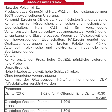
Harz des Polyamid-11:
Produziert aus Rizinusöl, ist Harz PA11 ein Hochleistungspolymer
100% auswechselbaren Ursprung.
Polyamid 11resin erfüllt die dank der höchsten Standards seine
Kombination von körperlichen, chemischen und mechanischen
Eigenschaften. Harz PA11 ist für verschiedene
Verfahrenstechniken particulary gut angepasstes: Verdrängung,
Einspritzung und Blasenprozesse. Wegen der Vielseitigkeit und
der hervorragenden Eigenschaften, PA11resin genügt den
Qualitätsanforderungen einer breiten Palette der Märkte:
Automobil-, elektrische und elektronische, industrielle und
Sportanwendungen.
Vorteil:
Konkurrenzfähiger Preis, hohe Qualität, pünktliche Lieferung,
freie Probe
Umweltfreundlich
Hohe Hitzebeständigkeit, hohe Schlagzähigkeit
Ohne irgendeine Verunreinigung
Kann mit der Glasfaser/der Härte/flammhemmenden DEM
-/UVstabilisator verstärkt werden
Parameter
Dichte (23℃)
1,02 g-/cm³
Offensichtliche Dichte
>0,30
g-/cm³
Gesättigte Wasseraufnahme
1.90%
(100℃)
Gesättigte Wasseraufnahme
1.30%