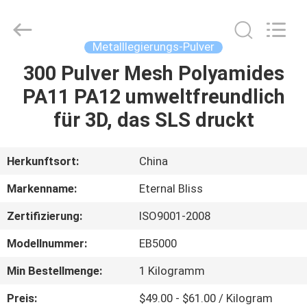
Alloy
Casting
&
Forging
Co.,LTD..
Metalllegierungs-Pulver
All
Rights
Reserved.
300 Pulver Mesh Polyamides
HAUS
PA11 PA12 umweltfreundlich
PRODUKTE
für 3D, das SLS druckt
VIDEOS
Herkunftsort:
China
Markenname:
Eternal Bliss
ÜBER
Zertifizierung:
ISO9001-2008
UNS
Modellnummer:
EB5000
FABRIK-
Min Bestellmenge:
1 Kilogramm
AUSFLUG
Preis:
$49.00 - $61.00 / Kilogram