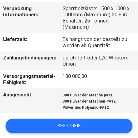
Verpackung
Sperrholzkiste: 1500 x 1000 x
QUALITÄTSKONTROLLE
Informationen:
1000mm (Maximum) 20 Fuß
Behälter: 25 Tonnen
(Maximum)
TRETEN
Lieferzeit:
Es hängt von der bestellt zu
SIE
werden ab Quantität.
MIT
Zahlungsbedingungen:
durch T/T oder L/C Western
UNS
Union
IN
Versorgungsmaterial-
100.000,00
Fähigkeit:
VERBINDUNG
Ausgesucht:
,
300 Pulver der Masche pa11
,
300 Pulver der Maschen-PA12
NACHRICHTEN
Pulver des Polyamid-PA12
FORDERN
BESTPREIS
SIE