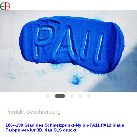
EIN
ZITAT
SITEMAP
DATENSCHUTZRICHTLINIE
Produkt-Beschreibung
186--190 Grad des Schmelzpunkt-Nylon-PA11 PA12 blaue
Farbpulver-für 3D, das SLS druckt