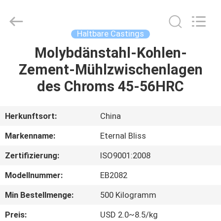
Alloy
Casting
&
Forging
Co.,LTD..
Haltbare Castings
All
Rights
Reserved.
Molybdänstahl-Kohlen-
HAUS
Zement-Mühlzwischenlagen
PRODUKTE
des Chroms 45-56HRC
VIDEOS
Herkunftsort:
China
Markenname:
Eternal Bliss
ÜBER
Zertifizierung:
ISO9001:2008
UNS
Modellnummer:
EB2082
FABRIK-
Min Bestellmenge:
500 Kilogramm
AUSFLUG
Preis:
USD 2.0~8.5/kg