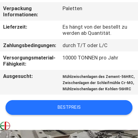
Verpackung
Paletten
QUALITÄTSKONTROLLE
Informationen:
Lieferzeit:
Es hängt von der bestellt zu
TRETEN
werden ab Quantität.
SIE
Zahlungsbedingungen:
durch T/T oder L/C
MIT
Versorgungsmaterial-
10000 TONNEN pro Jahr
UNS
Fähigkeit:
IN
Ausgesucht:
,
Mühlzwischenlagen des Zement-56HRC
,
Zwischenlagen der Schleifmühle Cr-MO
VERBINDUNG
Mühlzwischenlagen der Kohlen-56HRC
NACHRICHTEN
BESTPREIS
FORDERN
SIE