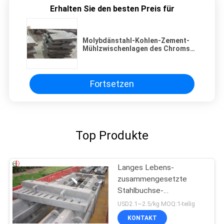
Erhalten Sie den besten Preis für
Molybdänstahl-Kohlen-Zement-
Mühlzwischenlagen des Chroms
45-56HRC
Fortsetzen
Top Produkte
Langes Lebens-
zusammengesetzte
Stahlbuchse-
Gummizwischenlage für
USD2.1~2.5/kg MOQ:1-teilig
SAG-Mühlball-Mühlen
KONTAKT