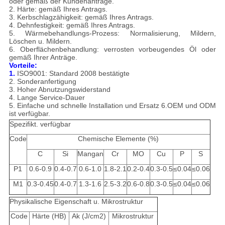
oder gemäß der Kundenanträge.
2. Härte: gemäß Ihres Antrags.
3. Kerbschlagzähigkeit: gemäß Ihres Antrags.
4. Dehnfestigkeit: gemäß Ihres Antrags.
5. Wärmebehandlungs-Prozess: Normalisierung, Mildern,
Löschen u. Mildern.
6. Oberflächenbehandlung: verrosten vorbeugendes Öl oder
gemäß Ihrer Anträge.
Vorteile:
1.
ISO9001: Standard 2008 bestätigte
2. Sonderanfertigung
3. Hoher Abnutzungswiderstand
4. Lange Service-Dauer
5. Einfache und schnelle Installation und Ersatz 6.OEM und ODM
ist verfügbar.
Spezifikt. verfügbar
Code
Chemische Elemente (%)
C
Si
Mangan
Cr
MO
Cu
P
S
P1
0.6-0.9
0.4-0.7
0.6-1.0
1.8-2.1
0.2-0.4
0.3-0.5
≤0.04
≤0.06
M1
0.3-0.45
0.4-0.7
1.3-1.6
2.5-3.2
0.6-0.8
0.3-0.5
≤0.04
≤0.06
Physikalische Eigenschaft u. Mikrostruktur
Code
Härte (HB)
Ak (J/cm2)
Mikrostruktur