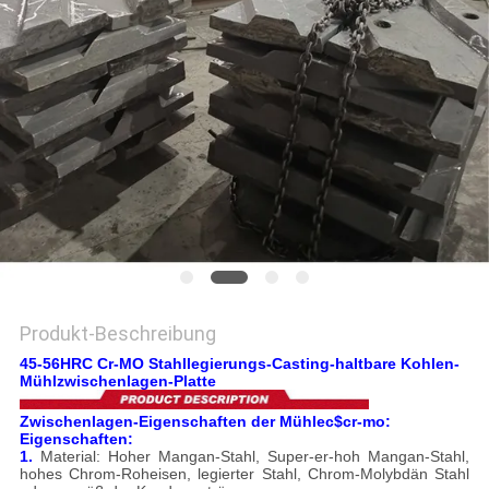
EIN
ZITAT
SITEMAP
DATENSCHUTZRICHTLINIE
Produkt-Beschreibung
45-56HRC Cr-MO Stahllegierungs-Casting-haltbare Kohlen-
Mühlzwischenlagen-Platte
Zwischenlagen-Eigenschaften der Mühlec$cr-mo:
Eigenschaften:
1.
Material: Hoher Mangan-Stahl, Super-er-hoh Mangan-Stahl,
hohes Chrom-Roheisen, legierter Stahl, Chrom-Molybdän Stahl