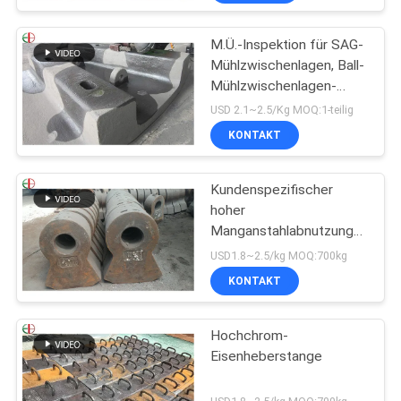
EB862
M.Ü.-Inspektion für SAG-
Mühlzwischenlagen, Ball-
Mühlzwischenlagen-
Ersatz
USD 2.1~2.5/Kg MOQ:1-teilig
KONTAKT
Kundenspezifischer
hoher
Manganstahlabnutzungs-
Hammer, hoher Chrom-
USD1.8~2.5/kg MOQ:700kg
Legierungs-Form-Stahl-
KONTAKT
Hammer EB19047
Hochchrom-
Eisenheberstange