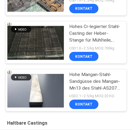
USD1.8~2.5/kg MOQ:700kg
KONTAKT
Hohes Cr-legierter Stahl-
Casting der Heber-
Stange für Mühlteile,
haltbares EB2009
USD1.8~2.5/kg MOQ:700kg
KONTAKT
Hohe Mangan-Stahl-
Sandgüsse des Mangan-
Mn13 des Stahl-AS2074
H1A hohe
USD2.1~2.5/kg MOQ:20 KG
KONTAKT
Haltbare Castings