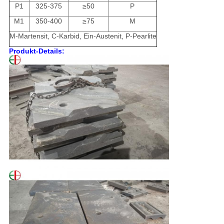
P1
325-375
≥50
P
M1
350-400
≥75
M
M-Martensit, C-Karbid, Ein-Austenit, P-Pearlite
Produkt-Details: