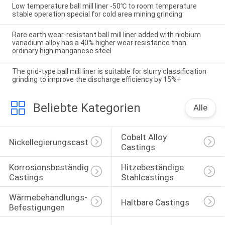
Low temperature ball mill liner -50℃ to room temperature
stable operation special for cold area mining grinding
Rare earth wear-resistant ball mill liner added with niobium
vanadium alloy has a 40% higher wear resistance than
ordinary high manganese steel
The grid-type ball mill liner is suitable for slurry classification
grinding to improve the discharge efficiency by 15%+
Beliebte Kategorien
Alle
Cobalt Alloy 
Nickellegierungscasting
Castings
Korrosionsbeständige 
Hitzebeständige 
Castings
Stahlcastings
Wärmebehandlungs-
Haltbare Castings
Befestigungen