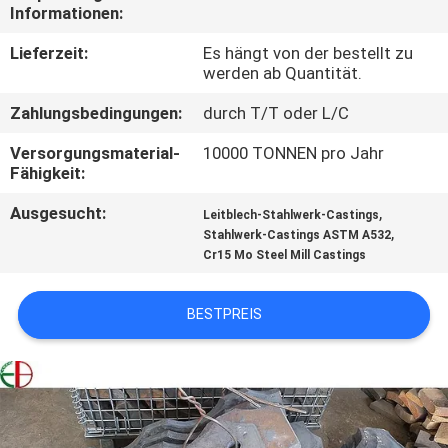
Informationen:
QUALITÄTSKONTROLLE
Lieferzeit:
Es hängt von der bestellt zu
werden ab Quantität.
TRETEN
Zahlungsbedingungen:
durch T/T oder L/C
SIE
Versorgungsmaterial-
10000 TONNEN pro Jahr
MIT
Fähigkeit:
UNS
Ausgesucht:
,
Leitblech-Stahlwerk-Castings
,
Stahlwerk-Castings ASTM A532
IN
Cr15 Mo Steel Mill Castings
VERBINDUNG
BESTPREIS
NACHRICHTEN
FORDERN
SIE