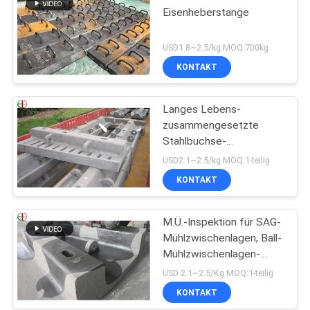
Eisenheberstange
USD1.8~2.5/kg MOQ:700kg
KONTAKT
Langes Lebens-
zusammengesetzte
Stahlbuchse-
Gummizwischenlage für
USD2.1~2.5/kg MOQ:1-teilig
SAG-Mühlball-Mühlen
KONTAKT
EB862
M.Ü.-Inspektion für SAG-
Mühlzwischenlagen, Ball-
Mühlzwischenlagen-
Ersatz
USD 2.1~2.5/Kg MOQ:1-teilig
KONTAKT