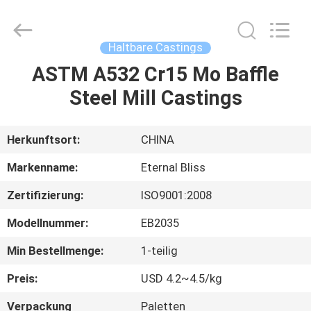
Alloy
Casting
&
Forging
Co.,LTD..
Haltbare Castings
All
Rights
Reserved.
ASTM A532 Cr15 Mo Baffle
HAUS
Steel Mill Castings
PRODUKTE
Herkunftsort:
CHINA
VIDEOS
Markenname:
Eternal Bliss
Zertifizierung:
ISO9001:2008
ÜBER
Modellnummer:
EB2035
UNS
Min Bestellmenge:
1-teilig
FABRIK-
Preis:
USD 4.2~4.5/kg
AUSFLUG
Verpackung
Paletten