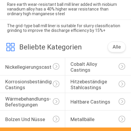
Rare earth wear-resistant ball mill liner added with niobium
vanadium alloy has a 40% higher wear resistance than
ordinary high manganese steel
The grid-type ball mill liner is suitable for slurry classification
grinding to improve the discharge efficiency by 15%+
Beliebte Kategorien
Alle
Cobalt Alloy 
Nickellegierungscasting
Castings
Korrosionsbeständige 
Hitzebeständige 
Castings
Stahlcastings
Wärmebehandlungs-
Haltbare Castings
Befestigungen
Bolzen Und Nüsse
Metallbälle