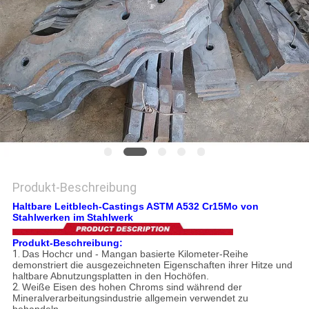
EIN
ZITAT
SITEMAP
DATENSCHUTZRICHTLINIE
Produkt-Beschreibung
Haltbare Leitblech-Castings ASTM A532 Cr15Mo von
Stahlwerken im Stahlwerk
Produkt-Beschreibung:
1.
Das Hochcr und - Mangan basierte Kilometer-Reihe
demonstriert die ausgezeichneten Eigenschaften ihrer Hitze und
haltbare Abnutzungsplatten in den Hochöfen.
2.
Weiße Eisen des hohen Chroms sind während der
Mineralverarbeitungsindustrie allgemein verwendet zu