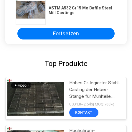
ASTM A532 Cr15 Mo Baffle Steel
Mill Castings
Fortsetzen
Top Produkte
Hohes Cr-legierter Stahl-
Casting der Heber-
Stange für Mühlteile,
haltbares EB2009
USD1.8~2.5/kg MOQ:700kg
KONTAKT
Hochchrom-