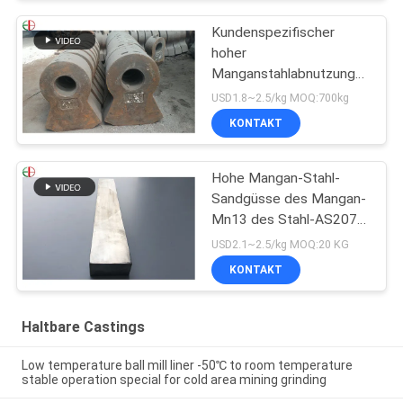
Kundenspezifischer
hoher
Manganstahlabnutzungs-
Hammer, hoher Chrom-
USD1.8~2.5/kg MOQ:700kg
Legierungs-Form-Stahl-
KONTAKT
Hammer EB19047
Hohe Mangan-Stahl-
Sandgüsse des Mangan-
Mn13 des Stahl-AS2074
H1A hohe
USD2.1~2.5/kg MOQ:20 KG
KONTAKT
Haltbare Castings
Low temperature ball mill liner -50℃ to room temperature
stable operation special for cold area mining grinding