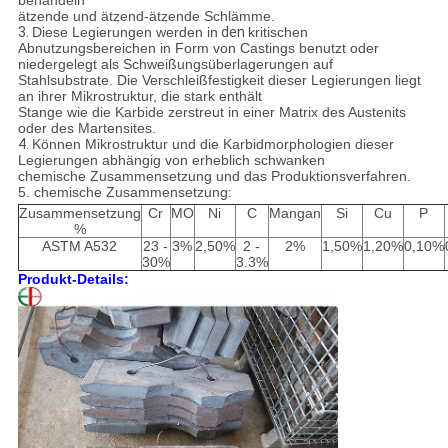
behandeln
ätzende und ätzend-ätzende Schlämme.
3.
Diese Legierungen werden in
den
kritischen
Abnutzungsbereichen in Form von Castings benutzt
oder
niedergelegt als Schweißungsüberlagerungen auf
Stahlsubstrate. Die Verschleißfestigkeit dieser Legierungen liegt
an ihrer Mikrostruktur
, die stark enthält
Stange wie die Karbide zerstreut in einer Matrix des Austenits
oder des Martensites.
4.
Können Mikrostruktur und die Karbidmorphologien dieser
Legierungen abhängig von erheblich schwanken
chemische
Zusammensetzung und das Produktionsverfahren.
5. chemische Zusammensetzung:
Zusammensetzung
Cr
MO
Ni
C
Mangan
Si
Cu
P
%
ASTM A532
23 -
3%
2,50%
2 -
2%
1,50%
1,20%
0,10%
30%
3.3%
Produkt-Details: