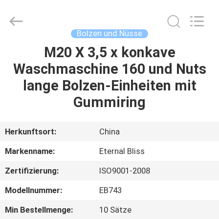
Alloy
Casting
&
Forging
Co.,LTD..
Bolzen und Nüsse
All
Rights
Reserved.
M20 X 3,5 x konkave
HAUS
Waschmaschine 160 und Nuts
PRODUKTE
lange Bolzen-Einheiten mit
Gummiring
VIDEOS
Herkunftsort:
China
ÜBER
Markenname:
Eternal Bliss
UNS
Zertifizierung:
ISO9001-2008
FABRIK-
Modellnummer:
EB743
AUSFLUG
Min Bestellmenge:
10 Sätze