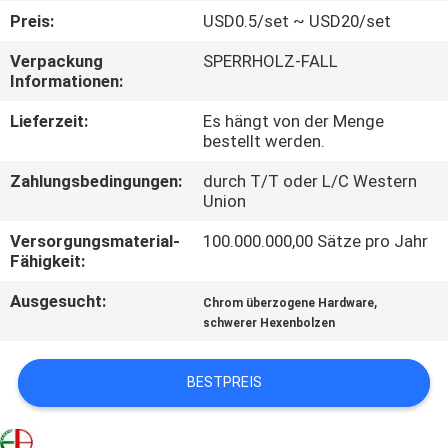
Preis:
USD0.5/set ~ USD20/set
QUALITÄTSKONTROLLE
Verpackung
SPERRHOLZ-FALL
Informationen:
TRETEN
Lieferzeit:
Es hängt von der Menge
SIE
bestellt werden.
MIT
Zahlungsbedingungen:
durch T/T oder L/C Western
Union
UNS
IN
Versorgungsmaterial-
100.000.000,00 Sätze pro Jahr
Fähigkeit:
VERBINDUNG
Ausgesucht:
,
Chrom überzogene Hardware
schwerer Hexenbolzen
NACHRICHTEN
BESTPREIS
FORDERN
SIE