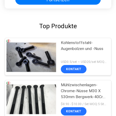
Top Produkte
Kohlenstoffstahl-
Augenbolzen und -Nuss
USD0.5/set ~ USD20/set MOQ:10 Sätze
KONTAKT
Mühlzwischenlagen-
Chrome-Nüsse M30 X
530mm Bergwerk-40Cr -
und - Bolzen Befestiger-
$8.90 - $10.00 / Set MOQ:5 Sitze
hohes Cr
KONTAKT