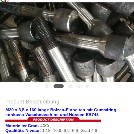
EIN
ZITAT
SITEMAP
DATENSCHUTZRICHTLINIE
Produkt-Beschreibung
M20 x 3,5 x 160 lange Bolzen-Einheiten mit Gummiring,
konkaver Waschmaschine und Nüssen EB743
Materieller Grad:
40Cr;
Qualitäts-Niveau:
12,9, 10,9, 8,8, 6,8, Grad 4,8