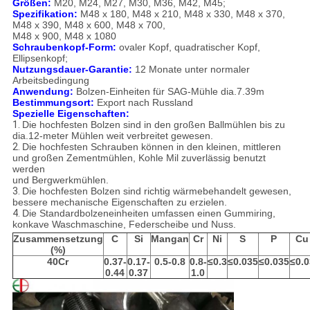
Größen:
M20, M24, M27, M30, M36, M42, M45;
Spezifikation:
M48 x 180, M48 x 210, M48 x 330, M48 x 370,
M48 x 390, M48 x 600, M48 x 700,
M48 x 900, M48 x 1080
Schraubenkopf-Form:
ovaler Kopf, quadratischer Kopf,
Ellipsenkopf;
Nutzungsdauer-Garantie:
12 Monate unter normaler
Arbeitsbedingung
Anwendung:
Bolzen-Einheiten für SAG-Mühle dia.7.39m
Bestimmungsort:
Export nach Russland
Spezielle Eigenschaften:
1.
Die hochfesten Bolzen sind in den großen Ballmühlen bis zu
dia.12-meter Mühlen weit verbreitet gewesen.
2.
Die hochfesten Schrauben können in den kleinen, mittleren
und großen Zementmühlen, Kohle Mil zuverlässig benutzt
werden
und Bergwerkmühlen.
3.
Die hochfesten Bolzen sind richtig wärmebehandelt gewesen,
bessere mechanische Eigenschaften zu erzielen.
4.
Die Standardbolzeneinheiten umfassen einen Gummiring,
konkave Waschmaschine, Federscheibe und Nuss.
Zusammensetzung
C
Si
Mangan
Cr
Ni
S
P
Cu
(%)
40Cr
0.37-
0.17-
0.5-0.8
0.8-
≤0.3
≤0.035
≤0.035
≤0.0
0.44
0.37
1.0