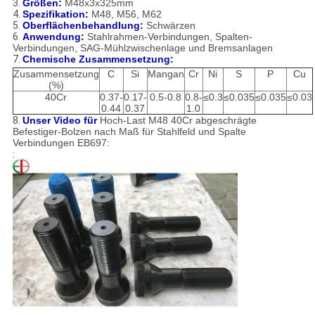
3.
Größen:
M48x3x325mm
4.
Spezifikation:
M48, M56, M62
5.
Oberflächenbehandlung:
Schwärzen
6.
Anwendung:
Stahlrahmen-Verbindungen, Spalten-
Verbindungen, SAG-Mühlzwischenlage und Bremsanlagen
7.
Chemische Zusammensetzung:
Zusammensetzung
C
Si
Mangan
Cr
Ni
S
P
Cu
(%)
40Cr
0.37-
0.17-
0.5-0.8
0.8-
≤0.3
≤0.035
≤0.035
≤0.03
0.44
0.37
1.0
8.
Unser Video für
Hoch-Last M48 40Cr abgeschrägte
Befestiger-Bolzen nach Maß für Stahlfeld und Spalte
Verbindungen EB697:
: