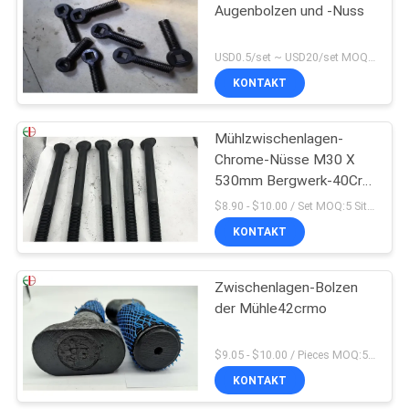
Augenbolzen und -Nuss
USD0.5/set ~ USD20/set MOQ:10 Sätze
KONTAKT
Mühlzwischenlagen-
Chrome-Nüsse M30 X
530mm Bergwerk-40Cr -
und - Bolzen Befestiger-
$8.90 - $10.00 / Set MOQ:5 Sitze
hohes Cr
KONTAKT
Zwischenlagen-Bolzen
der Mühle42crmo
$9.05 - $10.00 / Pieces MOQ:5 Sitze
KONTAKT