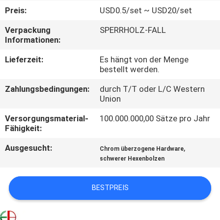
Preis:
USD0.5/set ~ USD20/set
QUALITÄTSKONTROLLE
Verpackung
SPERRHOLZ-FALL
Informationen:
TRETEN
Lieferzeit:
Es hängt von der Menge
SIE
bestellt werden.
MIT
Zahlungsbedingungen:
durch T/T oder L/C Western
Union
UNS
IN
Versorgungsmaterial-
100.000.000,00 Sätze pro Jahr
Fähigkeit:
VERBINDUNG
Ausgesucht:
,
Chrom überzogene Hardware
schwerer Hexenbolzen
NACHRICHTEN
BESTPREIS
FORDERN
SIE