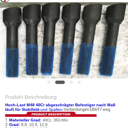
EIN
ZITAT
SITEMAP
DATENSCHUTZRICHTLINIE
Produkt-Beschreibung
Hoch-Last M48 40Cr abgeschrägter Befestiger nach Maß
läuft für Stahlfeld-
und Spalten-
Verbindungen EB697
weg
1.
Materieller Grad:
40Cr, 35CrMo
2.
Grad:
8,8, 10,9, 12,9