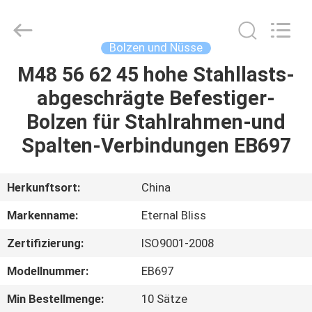
Alloy
Casting
&
Forging
Co.,LTD..
Bolzen und Nüsse
All
Rights
Reserved.
M48 56 62 45 hohe Stahllasts-
HAUS
abgeschrägte Befestiger-
PRODUKTE
Bolzen für Stahlrahmen-und
Spalten-Verbindungen EB697
VIDEOS
Herkunftsort:
China
ÜBER
Markenname:
Eternal Bliss
UNS
Zertifizierung:
ISO9001-2008
FABRIK-
Modellnummer:
EB697
AUSFLUG
Min Bestellmenge:
10 Sätze