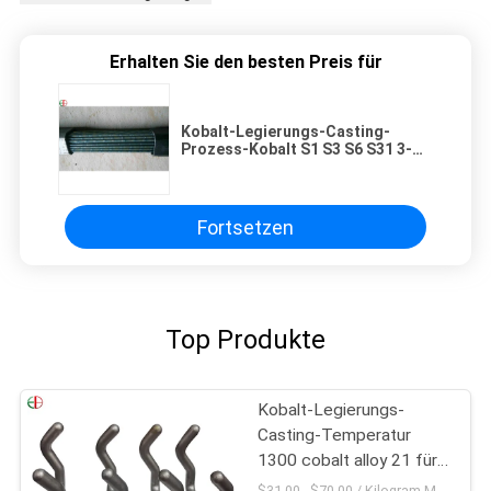
Erhalten Sie den besten Preis für
Kobalt-Legierungs-Casting-
Prozess-Kobalt S1 S3 S6 S31 3-
5m cobalt alloy basierte
Legierung Rod EB20395
Fortsetzen
Top Produkte
Kobalt-Legierungs-
Casting-Temperatur
1300 cobalt alloy 21 für
Pulver-Metallurgie
$31.00 - $70.00 / Kilogram MOQ:5 Piece / Pieces