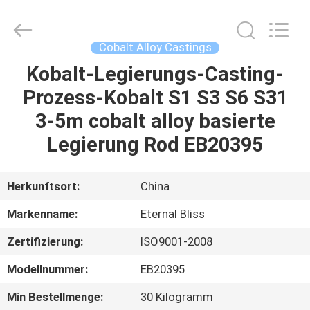
Alloy
Casting
&
Forging
Co.,LTD..
Cobalt Alloy Castings
All
Rights
Reserved.
Kobalt-Legierungs-Casting-
HAUS
Prozess-Kobalt S1 S3 S6 S31
PRODUKTE
3-5m cobalt alloy basierte
Legierung Rod EB20395
VIDEOS
Herkunftsort:
China
ÜBER
Markenname:
Eternal Bliss
UNS
Zertifizierung:
ISO9001-2008
FABRIK-
Modellnummer:
EB20395
AUSFLUG
Min Bestellmenge:
30 Kilogramm