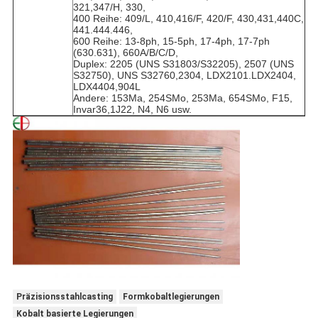
321,347/H, 330,
400 Reihe: 409/L, 410,416/F, 420/F, 430,431,440C,
441.444.446,
600 Reihe: 13-8ph, 15-5ph, 17-4ph, 17-7ph
(630.631), 660A/B/C/D,
Duplex: 2205 (UNS S31803/S32205), 2507 (UNS
S32750), UNS S32760,2304, LDX2101.LDX2404,
LDX4404,904L
Andere: 153Ma, 254SMo, 253Ma, 654SMo, F15,
Invar36,1J22, N4, N6 usw.
Präzisionsstahlcasting
Formkobaltlegierungen
Kobalt basierte Legierungen