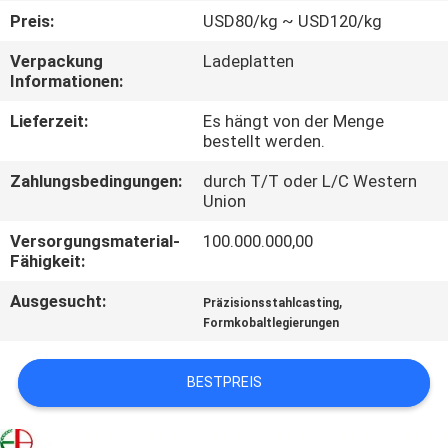
Preis:
USD80/kg ~ USD120/kg
QUALITÄTSKONTROLLE
Verpackung
Ladeplatten
Informationen:
TRETEN
Lieferzeit:
Es hängt von der Menge
SIE
bestellt werden.
MIT
Zahlungsbedingungen:
durch T/T oder L/C Western
Union
UNS
IN
Versorgungsmaterial-
100.000.000,00
Fähigkeit:
VERBINDUNG
Ausgesucht:
,
Präzisionsstahlcasting
Formkobaltlegierungen
NACHRICHTEN
BESTPREIS
FORDERN
SIE