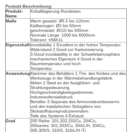
Produkt-Beschreibung:
Produkt-
Kobaltlegierung Rundeisen
Name
Maße
Warm gewalzt: Ø5.5 bis 110mm
Kaltbezogen: Ø2 bis 50mm
geschmiedet: Ø110 bis 500mm
Normale Länge: 1000 bis 6000mm
Toleranz: h9&h11
Eigenschaft
inoxidability 1.Excellent in der hohen Temperatur.
Widerstand 2.Good zur Karbonisierung.
3.Good inoxidabilitiy in der Schwefelatmosphäre
mechanisches Eigentum 4.Good in der
Raumtemperatur und hoch
Temperatur.
Anwendung
Klammer des Behälters 1.The, des Korbes und des
Werkzeugs in der Wärmebehandlungsfabrik.
Aktien 2.Steel an der Ausglühen- und
Strahlungssteuerung,
Hochgeschwindigkeitsgasbrenner,
Industrieofensiebdruck.
Behälter 3.Separate des Ammoniakverbesserns
und des katalytischen Stützgitters von
Stickstoffsäureproduzierendem.
Teile des Systems 4.Exhaust
Grad
200 Reihe: 201,202,202Cu, 204Cu,
300series: 301,303/Cu, 304/L/H, 304Cu,
305,309/S, 310/S, 316/L/H /Ti,