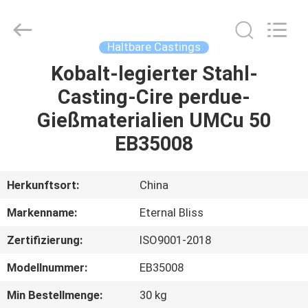
Alloy
Casting
&
Forging
Co.,LTD..
Haltbare Castings
All
Rights
Reserved.
Kobalt-legierter Stahl-
HAUS
Casting-Cire perdue-
PRODUKTE
Gießmaterialien UMCu 50
EB35008
VIDEOS
Herkunftsort:
China
ÜBER
Markenname:
Eternal Bliss
UNS
Zertifizierung:
ISO9001-2018
FABRIK-
Modellnummer:
EB35008
AUSFLUG
Min Bestellmenge:
30 kg