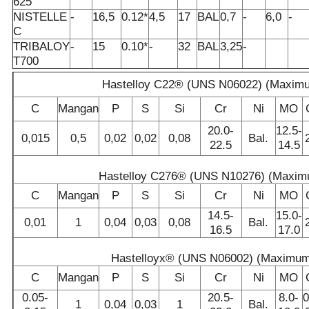
625
NISTELLE
-
16,5
0.12*
4,5
17
BAL
0,7
-
6,0
-
C
TRIBALOY
-
15
0.10*
-
32
BAL
3,25
-
T700
Hastelloy C22® (UNS N06022) (Maxim
C
Mangan
P
S
Si
Cr
Ni
MO
20.0-
12.5-
0,015
0,5
0,02
0,02
0,08
Bal.
22.5
14.5
Hastelloy C276® (UNS N10276) (Maxi
C
Mangan
P
S
Si
Cr
Ni
MO
14.5-
15.0-
0,01
1
0,04
0,03
0,08
Bal.
16.5
17.0
Hastelloyx® (UNS N06002) (Maximu
C
Mangan
P
S
Si
Cr
Ni
MO
0.05-
20.5-
8.0-
0
1
0,04
0,03
1
Bal.