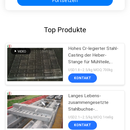
Fortsetzen
Top Produkte
Hohes Cr-legierter Stahl-
Casting der Heber-
Stange für Mühlteile,
haltbares EB2009
USD1.8~2.5/kg MOQ:700kg
KONTAKT
Langes Lebens-
zusammengesetzte
Stahlbuchse-
Gummizwischenlage für
USD2.1~2.5/kg MOQ:1-teilig
SAG-Mühlball-Mühlen
KONTAKT
EB862