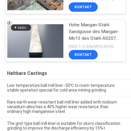
KONTAKT
Hohe Mangan-Stahl-
Sandgüsse des Mangan-
Mn13 des Stahl-AS2074
H1A hohe
USD2.1~2.5/kg MOQ:20 KG
KONTAKT
Haltbare Castings
Low temperature ball mill liner -50℃ to room temperature
stable operation special for cold area mining grinding
Rare earth wear-resistant ball mill liner added with niobium
vanadium alloy has a 40% higher wear resistance than
ordinary high manganese steel
The grid-type ball mill liner is suitable for slurry classification
grinding to improve the discharge efficiency by 15%+