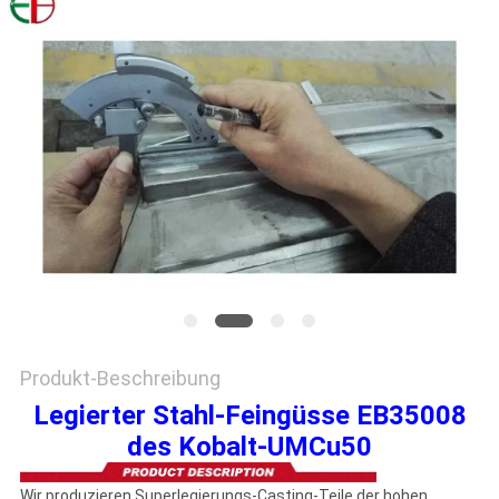
EIN
ZITAT
SITEMAP
DATENSCHUTZRICHTLINIE
Produkt-Beschreibung
Legierter Stahl-Feingüsse EB35008
des Kobalt-UMCu50
Wir produzieren Superlegierungs-Casting-Teile der hohen