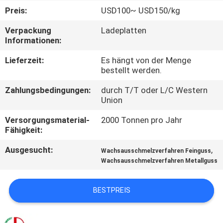
Preis:
USD100~ USD150/kg
QUALITÄTSKONTROLLE
Verpackung
Ladeplatten
Informationen:
TRETEN
Lieferzeit:
Es hängt von der Menge
SIE
bestellt werden.
MIT
Zahlungsbedingungen:
durch T/T oder L/C Western
Union
UNS
IN
Versorgungsmaterial-
2000 Tonnen pro Jahr
Fähigkeit:
VERBINDUNG
Ausgesucht:
,
Wachsausschmelzverfahren Feinguss
Wachsausschmelzverfahren Metallguss
NACHRICHTEN
BESTPREIS
FORDERN
SIE