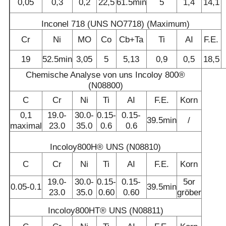
0,05
0,3
0,2
22,5
61.5min
5
1,4
14,1
Inconel 718 (UNS NO7718) (Maximum)
Cr
Ni
MO
Co
Cb+Ta
Ti
AI
F.E.
19
52.5min
3,05
5
5,13
0,9
0,5
18,5
Chemische Analyse von uns Incoloy 800®
(N08800)
C
Cr
Ni
Ti
AI
F.E.
Korn
0,1
19.0-
30.0-
0.15-
0.15-
39.5min
/
maximal
23.0
35.0
0.6
0.6
Incoloy800H® UNS (N08810)
C
Cr
Ni
Ti
AI
F.E.
Korn
19.0-
30.0-
0.15-
0.15-
5or
0.05-0.1
39.5min
23.0
35.0
0.60
0.60
gröber
Incoloy800HT® UNS (N08811)