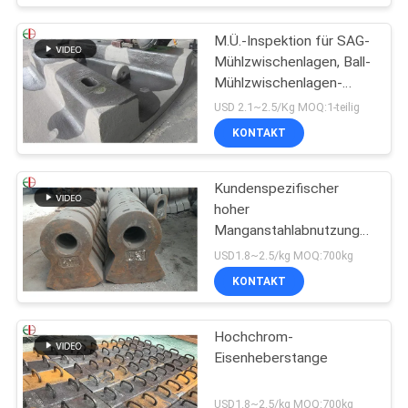
M.Ü.-Inspektion für SAG-
Mühlzwischenlagen, Ball-
Mühlzwischenlagen-
Ersatz
USD 2.1~2.5/Kg MOQ:1-teilig
KONTAKT
Kundenspezifischer
hoher
Manganstahlabnutzungs-
Hammer, hoher Chrom-
USD1.8~2.5/kg MOQ:700kg
Legierungs-Form-Stahl-
KONTAKT
Hammer EB19047
Hochchrom-
Eisenheberstange
USD1.8~2.5/kg MOQ:700kg