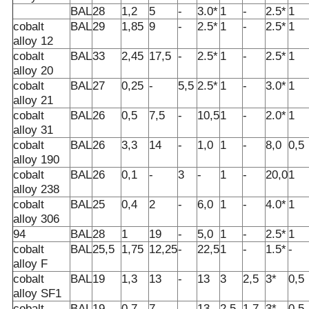
BAL
28
1,2
5
-
3.0*
1
-
2.5*
1
cobalt
BAL
29
1,85
9
-
2.5*
1
-
2.5*
1
alloy 12
cobalt
BAL
33
2,45
17,5
-
2.5*
1
-
2.5*
1
alloy 20
cobalt
BAL
27
0,25
-
5,5
2.5*
1
-
3.0*
1
alloy 21
cobalt
BAL
26
0,5
7,5
-
10,5
1
-
2.0*
1
alloy 31
cobalt
BAL
26
3,3
14
-
1,0
1
-
8,0
0,5
alloy 190
cobalt
BAL
26
0,1
-
3
-
1
-
20,0
1
alloy 238
cobalt
BAL
25
0,4
2
-
6,0
1
-
4.0*
1
alloy 306
94
BAL
28
1
19
-
5,0
1
-
2.5*
1
cobalt
BAL
25,5
1,75
12,25
-
22,5
1
-
1.5*
-
alloy F
cobalt
BAL
19
1,3
13
-
13
3
2,5
3*
0,5
alloy SF1
cobalt
BAL
19
0,7
7
-
13
2,5
1,7
3*
0,5