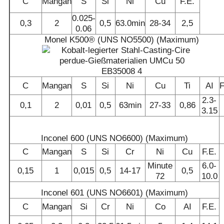
C
Mangan
S
Si
Ni
Cu
F.E.
0.025-
0,3
2
0,5
63.0min
28-34
2,5
0.06
Monel K500® (UNS NO5500) (Maximum)
C
Mangan
S
Si
Ni
Cu
Ti
AI
F
2.3-
0,1
2
0,01
0,5
63min
27-33
0,86
3.15
Inconel 600 (UNS NO6600) (Maximum)
C
Mangan
S
Si
Cr
Ni
Cu
F.E.
Minute
6.0-
0,15
1
0,015
0,5
14-17
0,5
72
10.0
Inconel 601 (UNS NO6601) (Maximum)
C
Mangan
Si
Cr
Ni
Co
AI
F.E.