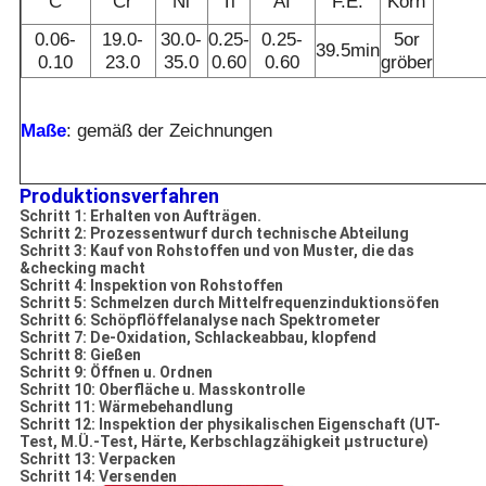
C
Cr
Ni
Ti
AI
F.E.
Korn
0.06-
19.0-
30.0-
0.25-
0.25-
5or
39.5min
0.10
23.0
35.0
0.60
0.60
gröber
Maße
: gemäß der Zeichnungen
Produktionsverfahren
Schritt 1: Erhalten von Aufträgen.
Schritt 2: Prozessentwurf durch technische Abteilung
Schritt 3: Kauf von Rohstoffen und von Muster, die das
&checking macht
Schritt 4: Inspektion von Rohstoffen
Schritt 5: Schmelzen durch Mittelfrequenzinduktionsöfen
Schritt 6: Schöpflöffelanalyse nach Spektrometer
Schritt 7: De-Oxidation, Schlackeabbau, klopfend
Schritt 8: Gießen
Schritt 9: Öffnen u. Ordnen
Schritt 10: Oberfläche u. Masskontrolle
Schritt 11: Wärmebehandlung
Schritt 12: Inspektion der physikalischen Eigenschaft (UT-
Test, M.Ü.-Test, Härte, Kerbschlagzähigkeit µstructure)
Schritt 13: Verpacken
Schritt 14: Versenden