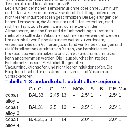
Temperatur mit Investitionsprozeß.
Legierungen der hohen Temperatur ohne oder ohne Aluminium
und Titan werden normalerweise durch Lichtbogenofen oder
nicht leeren Induktionsofen geschmolzen. Die Legierungen der
hohen Temperatur, die Aluminium und Titan enthalten, sind
nicht einfach, zu steuern, wann, schmelzend in der
Atmosphäre, und das Gas und die Einbeziehungen kommen
mehr, also sollte das Vakuumeinschmelzen verwendet werden.
Um den Inhalt von Einbeziehungen weiter zu verringern,
verbessern Sie den Verteilungszustand von Einbeziehungen und
die Kristallisationsstruktur von Barren, von kombinierten
Prozess des Einschmelzens und von Sekundärumschmelzen
kann angenommen werden. Die Hauptdurchschnitte des
Einschmelzens sind Elektrolichtbogenofen,
Vakuuminduktionsofen und nicht leerer Induktionsofen. Die
Hauptdurchschnitte des Umschmelzens sind Vakuum und
Schlackenofen.
Tabelle 1: Standardkobalt cobalt alloy-Legierung
Co
Cr
C
W
MO
Ni
Si
B
F.E.
Man
cobalt
BAL
33
2,45
13
-
2.5*
1
-
2.5*
1
alloy 1
cobalt
BAL
31
2,5
13
-
2.5*
1
-
2.5*
1
alloy 3
cobalt
BAL
31,5
1
14
-
2.0*
1
-
2.0*
1
alloy 4