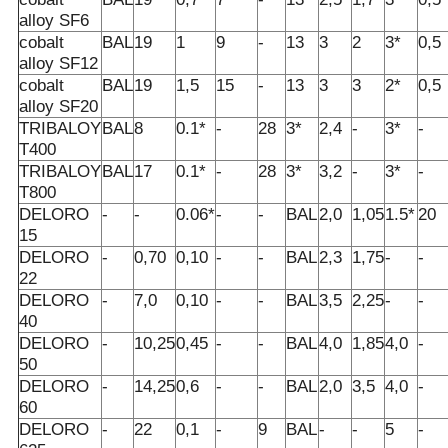
alloy SF6
cobalt
BAL
19
1
9
-
13
3
2
3*
0,5
alloy SF12
cobalt
BAL
19
1,5
15
-
13
3
3
2*
0,5
alloy SF20
TRIBALOY
BAL
8
0.1*
-
28
3*
2,4
-
3*
-
T400
TRIBALOY
BAL
17
0.1*
-
28
3*
3,2
-
3*
-
T800
DELORO
-
-
0.06*
-
-
BAL
2,0
1,05
1.5*
20
15
DELORO
-
0,70
0,10
-
-
BAL
2,3
1,75
-
-
22
DELORO
-
7,0
0,10
-
-
BAL
3,5
2,25
-
-
40
DELORO
-
10,25
0,45
-
-
BAL
4,0
1,85
4,0
-
50
DELORO
-
14,25
0,6
-
-
BAL
2,0
3,5
4,0
-
60
DELORO
-
22
0,1
-
9
BAL
-
-
5
-