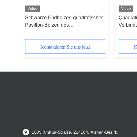
Video
Video
Schwarze Endbolzen-quadratischer
Quadrat
9
Pavillon-Bolzen des
Verbindu
Automobilindustrie-Grad-10,9
Nuss w
Kontaktieren Sie uns jetzt
K
1099 Xinhua-Straße, 214104, Xishan-Bezirk,