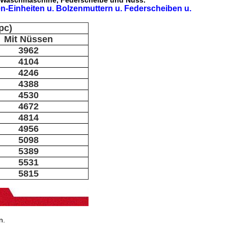
 Waschmaschine, Federscheibe und Nuss.
en-Einheiten u. Bolzenmuttern u. Federscheiben u.
pc)
Mit Nüssen
3962
4104
4246
4388
4530
4672
4814
4956
5098
5389
5531
5815
n.