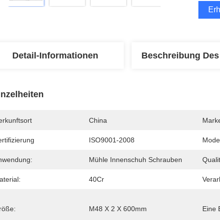
Erh
Detail-Informationen
Beschreibung Des
inzelheiten
rkunftsort
China
Mark
rtifizierung
ISO9001-2008
Mode
nwendung:
Mühle Innenschuh Schrauben
Quali
terial:
40Cr
Verar
röße:
M48 X 2 X 600mm
Eine 