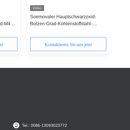
Video
-
Soemovaler Hauptschwarzoxid-
id-M48
Bolzen-Grad-Kohlenstoffstahl-
Bolzen 12,9
zt
Kontaktieren Sie uns jetzt
Tel.: 0086-13093023772