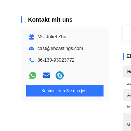
Kontakt mit uns
Ms. Juliet Zhu
cast@ebcastings.com
E
86-130-93023772
He
Ze
Kontaktieren Sie uns jetzt
A
Ma
G