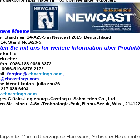
erufsexport-Praxis: Haben in +60 Überseeländer exportiert.
sere Messe
er Stand nein
14-A29-5 in Newcast 2015, Deutschland
 14, Stand No.A29-5.
ten Sie mit uns für weitere Information über Produkt
John Liu
ektleiter
efon: 0086-188 0059 6372
: 0086-510-6879 2172
ail:
forging@
ebcastings.com
;
t@ebcastings.com
e Identifikation: julia.zhu26
 217 039 6403
.ebcastings.com
ges Glücks-Legierungs-Casting u. Schmieden Co., Ltd.
n Sie. hinzu: J-Sci-Technologie-Park, Binhu-Bezirk, Wuxi, 214122
lagworte:
Chrom Überzogene Hardware
,
Schwerer Hexenbolz