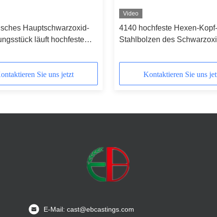
Video
isches Hauptschwarzoxid-
4140 hochfeste Hexen-Kopf
ngsstück läuft hochfeste
Stahlbolzen des Schwarzox
eg
mit Mutterbolzen
ontaktieren Sie uns jetzt
Kontaktieren Sie uns jet
E-Mail: cast@ebcastings.com