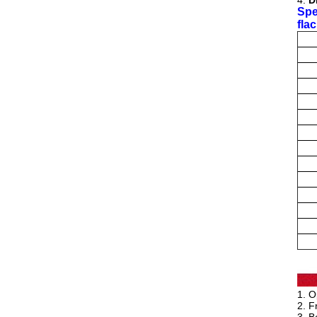
4.
D
Spe
fla
1. O
2. F