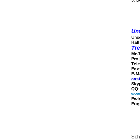
3. B
Un
Uns
Hall
Tre
Mr.
Proj
Tel
Fax
E-M
cas
Skyp
QQ:
www
Ewi
Füge
Sch