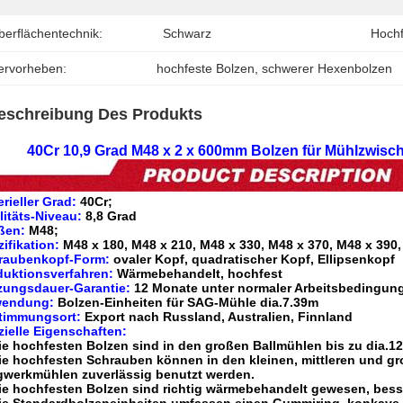
berflächentechnik:
Schwarz
Hochf
ervorheben:
hochfeste Bolzen
, 
schwerer Hexenbolzen
eschreibung Des Produkts
40Cr 10,9 Grad M48 x 2 x 600mm Bolzen für Mühlzwis
rieller Grad:
40Cr;
litäts-Niveau:
8,8 Grad
ßen:
M48;
ifikation:
M48 x 180, M48 x 210, M48 x 330, M48 x 370, M48 x 390,
raubenkopf-Form:
ovaler Kopf, quadratischer Kopf, Ellipsenkopf
duktionsverfahren:
Wärmebehandelt, hochfest
zungsdauer-Garantie:
12 Monate unter normaler Arbeitsbedingun
endung:
Bolzen-Einheiten für SAG-Mühle dia.7.39m
timmungsort:
Export nach Russland, Australien, Finnland
zielle Eigenschaften:
ie hochfesten Bolzen sind in den großen Ballmühlen bis zu dia.12
ie hochfesten Schrauben können in den kleinen, mittleren und gr
gwerkmühlen zuverlässig benutzt werden.
ie hochfesten Bolzen sind richtig wärmebehandelt gewesen, bess