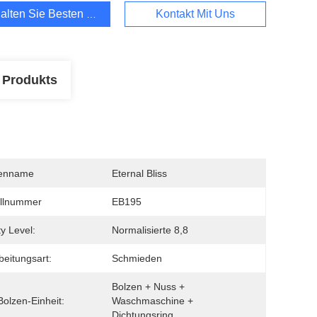
alten Sie Besten Preis
Kontakt Mit Uns
 Produkts
enname
Eternal Bliss
llnummer
EB195
ty Level:
Normalisierte 8,8
beitungsart:
Schmieden
Bolzen + Nuss + 
Bolzen-Einheit:
Waschmaschine + 
Dichtungsring