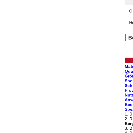
O
H
B
Mate
Qua
Grö
Spez
Sch
Pro
Nut
Anw
Bes
Spe
1.
D
2.
D
Ber
3.
D