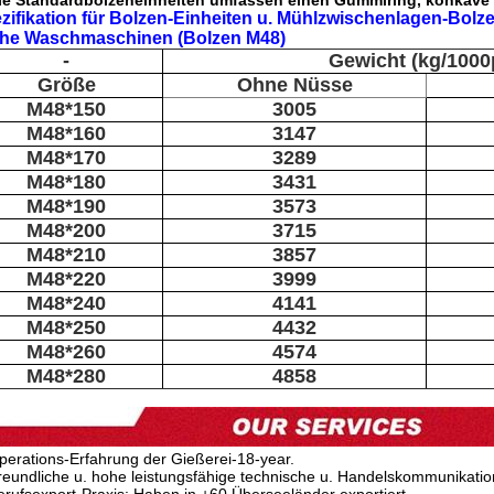
ie Standardbolzeneinheiten umfassen einen Gummiring, konkave
zifikation für Bolzen-Einheiten u. Mühlzwischenlagen-Bolz
che Waschmaschinen (Bolzen M48)
-
Gewicht (kg/1000
Größe
Ohne Nüsse
M48*150
3005
M48*160
3147
M48*170
3289
M48*180
3431
M48*190
3573
M48*200
3715
M48*210
3857
M48*220
3999
M48*240
4141
M48*250
4432
M48*260
4574
M48*280
4858
perations-Erfahrung der Gießerei-18-year.
reundliche u. hohe leistungsfähige technische u. Handelskommunikatio