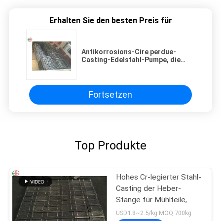
Erhalten Sie den besten Preis für
Antikorrosions-Cire perdue-
Casting-Edelstahl-Pumpe, die
EB35009 wirft
Fortsetzen
Top Produkte
Hohes Cr-legierter Stahl-
Casting der Heber-
Stange für Mühlteile,
haltbares EB2009
USD1.8~2.5/kg MOQ:700kg