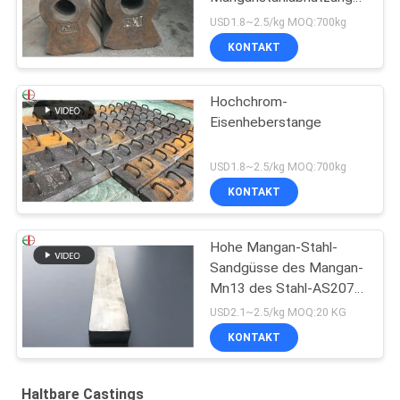
Hammer, hoher Chrom-
USD1.8~2.5/kg MOQ:700kg
Legierungs-Form-Stahl-
KONTAKT
Hammer EB19047
Hochchrom-
Eisenheberstange
USD1.8~2.5/kg MOQ:700kg
KONTAKT
Hohe Mangan-Stahl-
Sandgüsse des Mangan-
Mn13 des Stahl-AS2074
H1A hohe
USD2.1~2.5/kg MOQ:20 KG
KONTAKT
Haltbare Castings