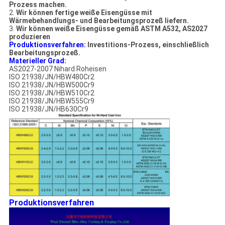
Prozess machen.
2.
Wir können fertige weiße Eisengüsse mit
Wärmebehandlungs- und Bearbeitungsprozeß liefern.
3.
Wir können weiße Eisengüsse gemäß ASTM A532, AS2027
produzieren
Produktionsverfahren:
Investitions-Prozess, einschließlich
Bearbeitungsprozeß.
Materieller Grad:
AS2027-2007 Nihard Roheisen
ISO 21938/JN/HBW480Cr2
ISO 21938/JN/HBW500Cr9
ISO 21938/JN/HBW510Cr2
ISO 21938/JN/HBW555Cr9
ISO 21938/JN/HB630Cr9
Produktionsverfahren