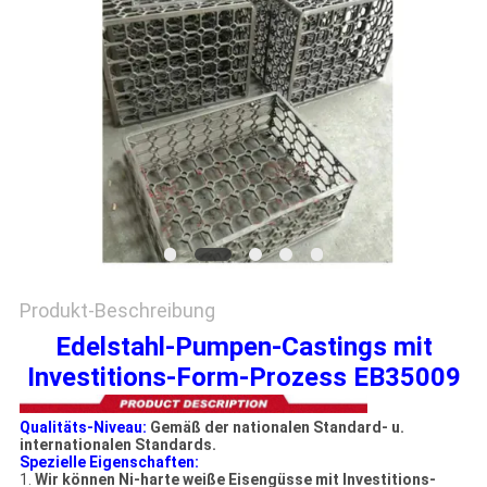
EIN
ZITAT
SITEMAP
DATENSCHUTZRICHTLINIE
Produkt-Beschreibung
Edelstahl-Pumpen-Castings mit
Investitions-Form-Prozess EB35009
Qualitäts-Niveau:
Gemäß der nationalen Standard- u.
internationalen Standards.
Spezielle Eigenschaften:
1.
Wir können Ni-harte weiße Eisengüsse mit Investitions-