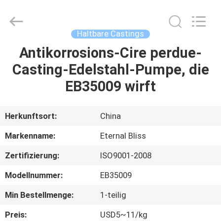
Alloy
Casting
&
Forging
Co.,LTD..
Haltbare Castings
All
Rights
Reserved.
Antikorrosions-Cire perdue-
HAUS
Casting-Edelstahl-Pumpe, die
PRODUKTE
EB35009 wirft
VIDEOS
Herkunftsort:
China
Markenname:
Eternal Bliss
ÜBER
Zertifizierung:
ISO9001-2008
UNS
Modellnummer:
EB35009
FABRIK-
Min Bestellmenge:
1-teilig
AUSFLUG
Preis:
USD5~11/kg