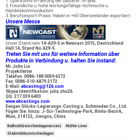
1. Operations-Erfahrung der Gießerei-16-year.
2. Freundliche u. hohe leistungsfähige technische u.
Handelskommunikation.
3. Berufsexport-Praxis: Haben in +60 Überseeländer exportiert.
Unsere Messe
Unser Stand nein
14-A29-5 in Newcast 2015, Deutschland
Hall 14, Stand No.A29-5.
Treten Sie mit uns für weitere Information über
Produkte in Verbindung u. halten Sie instand:
Mr.John Liu
Projektleiter
Telefon: 0086-188 0059 6372
Fax: 0086-510-6879 2172
E-Mail:
ebcasting@126.com
Skype Identifikation: julia.zhu26
QQ: 217 039 6403
www.ebcastings.com
Ewiges Glücks-Legierungs-Casting u. Schmieden Co., Ltd.
Fügen Sie. hinzu: J-Sci-Technologie-Park, Binhu-Bezirk,
Wuxi, 214122, Jiangsu, China
Ballmühlzwischenlagenersatz
Mühle-Liner
Stabmühlezwischenlagen