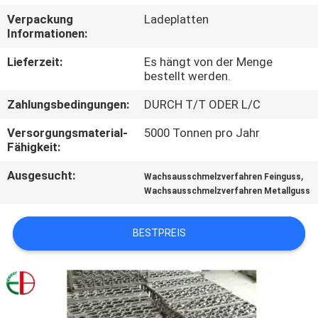
Verpackung
Ladeplatten
QUALITÄTSKONTROLLE
Informationen:
Lieferzeit:
Es hängt von der Menge
TRETEN
bestellt werden.
SIE
Zahlungsbedingungen:
DURCH T/T ODER L/C
MIT
Versorgungsmaterial-
5000 Tonnen pro Jahr
UNS
Fähigkeit:
IN
Ausgesucht:
,
Wachsausschmelzverfahren Feinguss
Wachsausschmelzverfahren Metallguss
VERBINDUNG
BESTPREIS
NACHRICHTEN
FORDERN
SIE