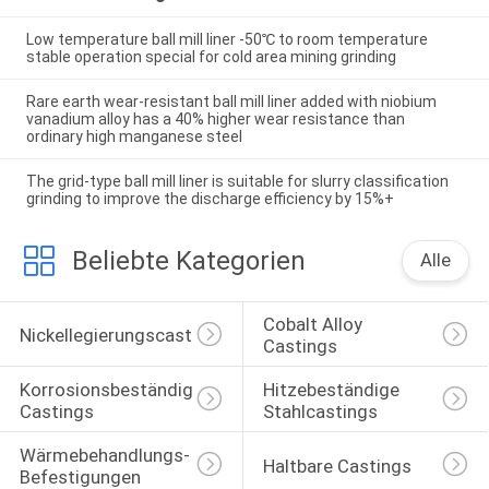
Low temperature ball mill liner -50℃ to room temperature
stable operation special for cold area mining grinding
Rare earth wear-resistant ball mill liner added with niobium
vanadium alloy has a 40% higher wear resistance than
ordinary high manganese steel
The grid-type ball mill liner is suitable for slurry classification
grinding to improve the discharge efficiency by 15%+
Beliebte Kategorien
Alle
Cobalt Alloy 
Nickellegierungscasting
Castings
Korrosionsbeständige 
Hitzebeständige 
Castings
Stahlcastings
Wärmebehandlungs-
Haltbare Castings
Befestigungen