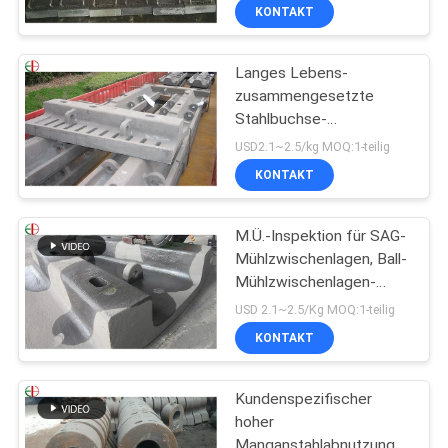
KONTAKT
Langes Lebens-
zusammengesetzte
Stahlbuchse-
Gummizwischenlage für
USD2.1~2.5/kg MOQ:1-teilig
SAG-Mühlball-Mühlen
KONTAKT
EB862
M.Ü.-Inspektion für SAG-
Mühlzwischenlagen, Ball-
Mühlzwischenlagen-
Ersatz
USD 2.1~2.5/Kg MOQ:1-teilig
KONTAKT
Kundenspezifischer
hoher
Manganstahlabnutzungs-