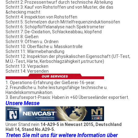
Schritt 2: Prozessentwurf durch technische Abteilung
Schritt 3: Kauf von Rohstoffen und von Muster, die das
&checking macht
Schritt 4: Inspektion von Rohstoffen
Schritt 5: Schmelzen durch Mittelfrequenzinduktionsöfen
Schritt 6: Schöpflöffelanalyse nach Spektrometer
Schritt 7: De-Oxidation, Schlackeabbau, klopfend
Schritt 8: Gießen
Schritt 9: Öffnen u. Ordnen
Schritt 10: Oberfläche u. Masskontrolle
Schritt 11: Wärmebehandlung
Schritt 12: Inspektion der physikalischen Eigenschaft (UT-Test,
M.Ü.-Test, Härte, Kerbschlagzähigkeit µstructure)
Schritt 13: Verpacken
Schritt 14: Versenden
1. Operations-Erfahrung der Gießerei-16-year.
2. Freundliche u. hohe leistungsfähige technische u.
Handelskommunikation.
3. Berufsexport-Praxis: Haben in +60 Überseeländer exportiert.
Unsere Messe
Unser Stand nein
14-A29-5 in Newcast 2015, Deutschland
Hall 14, Stand No.A29-5.
Treten Sie mit uns für weitere Information über