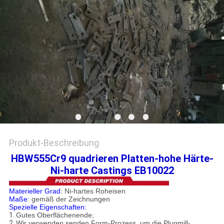
EIN
ZITAT
SITEMAP
DATENSCHUTZRICHTLINIE
Produkt-Beschreibung
HBW555Cr9 quadrieren Platten-hohe Härte-
Ni-harte Castings EB10022
Materieller Grad
: Ni-hartes Roheisen
Maße
: gemäß der Zeichnungen
Spezielle Eigenschaften:
1.
Gutes Oberflächenende;
2.
Wir verwenden senden Form-Prozess, um die Plugmill-