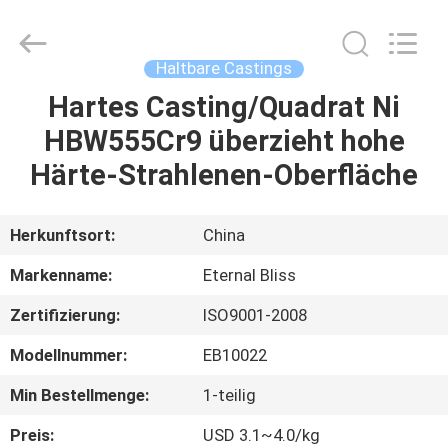
Alloy
Casting
&
Forging
Co.,LTD..
Haltbare Castings
All
Rights
Reserved.
Hartes Casting/Quadrat Ni
HAUS
HBW555Cr9 überzieht hohe
PRODUKTE
Härte-Strahlenen-Oberfläche
VIDEOS
Herkunftsort:
China
Markenname:
Eternal Bliss
ÜBER
Zertifizierung:
ISO9001-2008
UNS
Modellnummer:
EB10022
FABRIK-
Min Bestellmenge:
1-teilig
AUSFLUG
Preis:
USD 3.1~4.0/kg