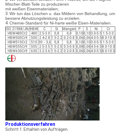
Mischer-Blatt-Teile zu produzieren
mit weißen Eisenmaterialien;
3.
Wir tun das Löschen u. das Mildern von Behandlung, um
bessere Abnutzungsleistung zu erzielen.
4.
Chemie-Standard für Ni-harte
weiße Eisen-Materialien.
ISO 21988/JN/
HBW
C
Si
Mangan
P
S
Ni
Cr
HBW480Cr2
480
2.5-3.0
0,8
0,8
0,10
0,10
3.0-5.5
1.5-3.0
HBW500Cr9
500
2.4-2.8
1.5-2.2
0.2-0.8
0,06
0,06
4.0-5.5
8.0-10.0
HBW510Cr2
510
30. - 3,6
0,8
0,8
0,10
0,10
3.0-5.5
1.5-3.0
HBW555Cr9
555
2.5-3.5
1.5-2.5
0.3-0.8
0,08
0,08
4.5-6.5
8.0-10.0
HBW630Cr9
630
3.2-3.6
1.5-2.2
0.2-0.8
0,06
0,06
4.0-5.5
8.0-10.0
Produktionsverfahren
Schritt 1: Erhalten von Aufträgen.