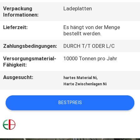
Verpackung
Ladeplatten
QUALITÄTSKONTROLLE
Informationen:
Lieferzeit:
Es hängt von der Menge
TRETEN
bestellt werden.
SIE
Zahlungsbedingungen:
DURCH T/T ODER L/C
MIT
Versorgungsmaterial-
10000 Tonnen pro Jahr
UNS
Fähigkeit:
IN
Ausgesucht:
,
hartes Material Ni
Harte Zwischenlagen Ni
VERBINDUNG
BESTPREIS
NACHRICHTEN
FORDERN
SIE