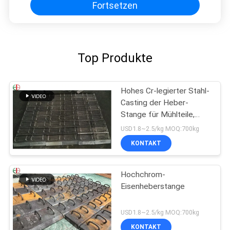
Fortsetzen
Top Produkte
Hohes Cr-legierter Stahl-
Casting der Heber-
Stange für Mühlteile,
haltbares EB2009
USD1.8~2.5/kg MOQ:700kg
KONTAKT
Hochchrom-
Eisenheberstange
USD1.8~2.5/kg MOQ:700kg
KONTAKT