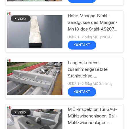
Hohe Mangan-Stahl-
Sandgüsse des Mangan-
Mn13 des Stahl-AS2074
H1A hohe
USD2.1~2.5/kg MOQ:20 KG
KONTAKT
Langes Lebens-
zusammengesetzte
Stahlbuchse-
Gummizwischenlage für
USD2.1~2.5/kg MOQ:1-teilig
SAG-Mühlball-Mühlen
KONTAKT
EB862
M.Ü.-Inspektion für SAG-
Mühlzwischenlagen, Ball-
Mühlzwischenlagen-