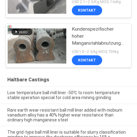
Ersatz
USD 2.1~2.5/Kg MOQ:1-teilig
KONTAKT
Kundenspezifischer
hoher
Manganstahlabnutzungs-
Hammer, hoher Chrom-
USD1.8~2.5/kg MOQ:700kg
Legierungs-Form-Stahl-
KONTAKT
Hammer EB19047
Haltbare Castings
Low temperature ball mill liner -50℃ to room temperature
stable operation special for cold area mining grinding
Rare earth wear-resistant ball mill liner added with niobium
vanadium alloy has a 40% higher wear resistance than
ordinary high manganese steel
The grid-type ball mill liner is suitable for slurry classification