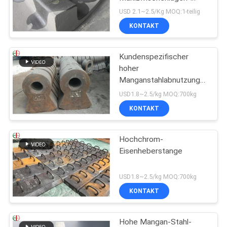
Ersatz
USD 2.1~2.5/Kg MOQ:1-teilig
KONTAKT
Kundenspezifischer
hoher
Manganstahlabnutzungs-
Hammer, hoher Chrom-
USD1.8~2.5/kg MOQ:700kg
Legierungs-Form-Stahl-
KONTAKT
Hammer EB19047
Hochchrom-
Eisenheberstange
USD1.8~2.5/kg MOQ:700kg
KONTAKT
Hohe Mangan-Stahl-