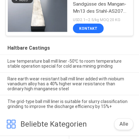
Sandgüsse des Mangan-
Mn13 des Stahl-AS2074
H1A hohe
USD2.1~2.5/kg MOQ:20 KG
KONTAKT
Haltbare Castings
Low temperature ball mill liner -50℃ to room temperature
stable operation special for cold area mining grinding
Rare earth wear-resistant ball mill liner added with niobium
vanadium alloy has a 40% higher wear resistance than
ordinary high manganese steel
The grid-type ball mill liner is suitable for slurry classification
grinding to improve the discharge efficiency by 15%+
Beliebte Kategorien
Alle