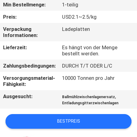
Min Bestellmenge:
1-teilig
QUALITÄTSKONTROLLE
Preis:
USD2.1~2.5/kg
Verpackung
Ladeplatten
TRETEN
Informationen:
SIE
Lieferzeit:
Es hängt von der Menge
MIT
bestellt werden.
UNS
Zahlungsbedingungen:
DURCH T/T ODER L/C
IN
Versorgungsmaterial-
10000 Tonnen pro Jahr
VERBINDUNG
Fähigkeit:
Ausgesucht:
,
Ballmühlzwischenlagenersatz
NACHRICHTEN
Entladungsgitterzwischenlagen
BESTPREIS
FORDERN
SIE