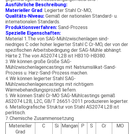
Ausführliche Beschreibung:
Materieller Grad
: Legierter Stahl Cr-MO;
Qualitäts-Niveau:
Gemäß der nationalen Standard- u.
internationalen Standards.
Produktionsverfahren:
Sand-Prozess
Spezielle Eigenschaften:
Material 1.The von SAG-Mühlzwischenlagen sind-
niedriges C oder hoher legierter Stahl C Cr-MO, der von der
spezifischen Arbeitsbedingung der SAG-Mühle abhängt.
Härte 2.The von AS2074 L2B ist HB310-HB380.
Wir können große Größe SAG-
3.
Mühlzwischenlagencastings mit Natriumsilikat-Sand-
Prozess u. Harz-Sand-Prozess machen.
Wir können legierter Stahl SAG-
4.
Mühlzwischenlagencastings mit richtigem
Wärmebehandlungsprozeß liefern.
Wir können Stahl Cr-MO SAG-Mühlcastings gemäß
5.
AS2074 L2B, L2C, GB/T 26651-2011 produzieren legierter.
Metallografische Struktur von Stahl AS2074 L2B ist
6.
perlitisch.
Chemische Zusammensetzung
7.
Materieller
C
Si
Mangan
P
S
Cr
MO
Grad