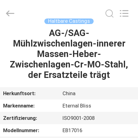
Alloy
Casting
&
Forging
Co.,LTD..
Haltbare Castings
All
Rights
Reserved.
AG-/SAG-
HAUS
Mühlzwischenlagen-innerer
PRODUKTE
Massen-Heber-
Zwischenlagen-Cr-MO-Stahl,
VIDEOS
der Ersatzteile trägt
ÜBER
Herkunftsort:
China
UNS
Markenname:
Eternal Bliss
Zertifizierung:
ISO9001-2008
FABRIK-
AUSFLUG
Modellnummer:
EB17016