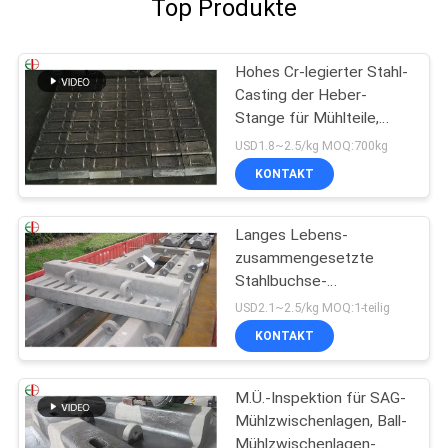
Top Produkte
Hohes Cr-legierter Stahl-
Casting der Heber-
Stange für Mühlteile,
haltbares EB2009
USD1.8~2.5/kg MOQ:700kg
KONTAKT
Langes Lebens-
zusammengesetzte
Stahlbuchse-
Gummizwischenlage für
USD2.1~2.5/kg MOQ:1-teilig
SAG-Mühlball-Mühlen
KONTAKT
EB862
M.Ü.-Inspektion für SAG-
Mühlzwischenlagen, Ball-
Mühlzwischenlagen-