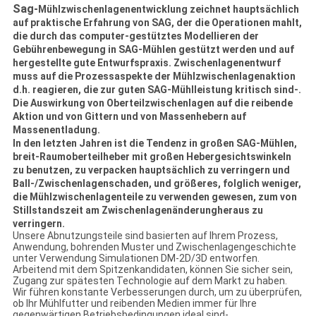
Sag-
Mühlzwischenlagenentwicklung zeichnet hauptsächlich
auf praktische Erfahrung von SAG, der die Operationen mahlt,
die durch das computer-gestütztes Modellieren der
Gebührenbewegung in SAG-Mühlen gestützt werden und auf
hergestellte gute Entwurfspraxis. Zwischenlagenentwurf
muss auf die Prozessaspekte der Mühlzwischenlagenaktion
d.h. reagieren, die zur guten SAG-Mühlleistung kritisch sind-.
Die Auswirkung von Oberteilzwischenlagen auf die reibende
Aktion und von Gittern und von Massenhebern auf
Massenentladung.
In den letzten Jahren ist die Tendenz in großen SAG-Mühlen,
breit-Raumoberteilheber mit großen Hebergesichtswinkeln
zu benutzen, zu verpacken hauptsächlich zu verringern und
Ball-/Zwischenlagenschaden, und größeres, folglich weniger,
die Mühlzwischenlagenteile zu verwenden gewesen, zum von
Stillstandszeit am Zwischenlagenänderungheraus zu
verringern.
Unsere Abnutzungsteile sind basierten auf Ihrem Prozess,
Anwendung, bohrenden Muster und Zwischenlagengeschichte
unter Verwendung Simulationen DM-2D/3D entworfen.
Arbeitend mit dem Spitzenkandidaten, können Sie sicher sein,
Zugang zur spätesten Technologie auf dem Markt zu haben.
Wir führen konstante Verbesserungen durch, um zu überprüfen,
ob Ihr Mühlfutter und reibenden Medien immer für Ihre
gegenwärtigen Betriebsbedingungen ideal sind-.