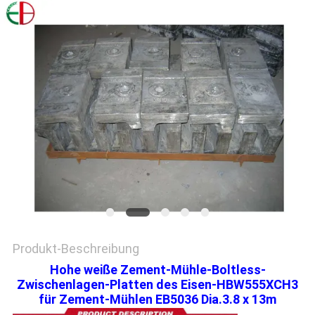
EIN
ZITAT
SITEMAP
DATENSCHUTZRICHTLINIE
Produkt-Beschreibung
Hohe weiße Zement-Mühle-Boltless-
Zwischenlagen-Platten des Eisen-HBW555XCH3
für Zement-Mühlen EB5036 Dia.3.8 x 13m