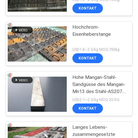
KONTAKT
Hochchrom-
Eisenheberstange
USD1.8~2.5/kg MOQ:700kg
KONTAKT
Hohe Mangan-Stahl-
Sandgüsse des Mangan-
Mn13 des Stahl-AS2074
H1A hohe
USD2.1~2.5/kg MOQ:20 KG
KONTAKT
Langes Lebens-
zusammengesetzte