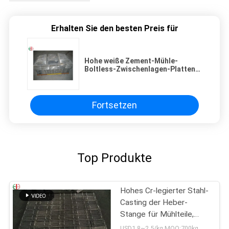
Erhalten Sie den besten Preis für
Hohe weiße Zement-Mühle-
Boltless-Zwischenlagen-Platten
des Eisen-HBW555XCH3 für
Zement-Mühlen EB5036 Dia.3.8 x
13m
Fortsetzen
Top Produkte
Hohes Cr-legierter Stahl-
Casting der Heber-
Stange für Mühlteile,
haltbares EB2009
USD1.8~2.5/kg MOQ:700kg