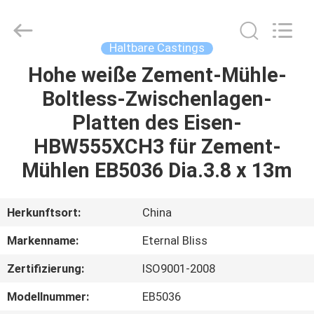
Alloy
Casting
&
Forging
Co.,LTD..
Haltbare Castings
All
Rights
Reserved.
Hohe weiße Zement-Mühle-
HAUS
Boltless-Zwischenlagen-
PRODUKTE
Platten des Eisen-
HBW555XCH3 für Zement-
VIDEOS
Mühlen EB5036 Dia.3.8 x 13m
ÜBER
Herkunftsort:
China
UNS
Markenname:
Eternal Bliss
Zertifizierung:
ISO9001-2008
FABRIK-
AUSFLUG
Modellnummer:
EB5036