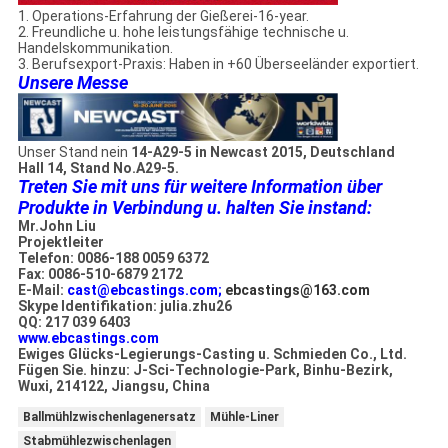
1. Operations-Erfahrung der Gießerei-16-year.
2. Freundliche u. hohe leistungsfähige technische u.
Handelskommunikation.
3. Berufsexport-Praxis: Haben in +60 Überseeländer exportiert.
Unsere Messe
Unser Stand nein
14-A29-5 in Newcast 2015, Deutschland
Hall 14, Stand No.A29-5.
Treten Sie mit uns für weitere Information über
Produkte in Verbindung u. halten Sie instand:
Mr.John Liu
Projektleiter
Telefon: 0086-188 0059 6372
Fax: 0086-510-6879 2172
E-Mail:
cast@ebcastings.com;
ebcastings@163.com
Skype Identifikation: julia.zhu26
QQ: 217 039 6403
www.ebcastings.com
Ewiges Glücks-Legierungs-Casting u. Schmieden Co., Ltd.
Fügen Sie. hinzu: J-Sci-Technologie-Park, Binhu-Bezirk,
Wuxi, 214122, Jiangsu, China
Ballmühlzwischenlagenersatz
Mühle-Liner
Stabmühlezwischenlagen