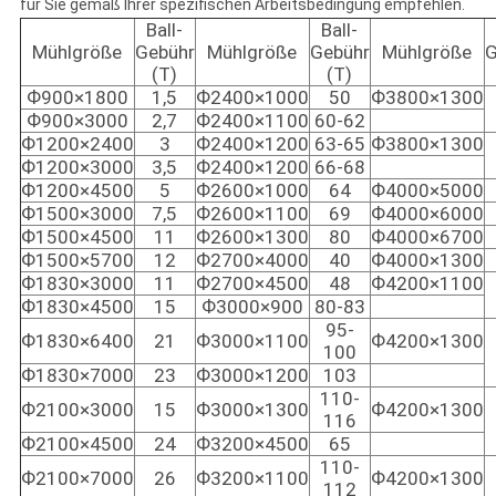
für Sie gemäß Ihrer spezifischen Arbeitsbedingung empfehlen.
Ball-
Ball-
Mühlgröße
Gebühr
Mühlgröße
Gebühr
Mühlgröße
G
(T)
(T)
Ф900×1800
1,5
Ф2400×1000
50
Ф3800×1300
Ф900×3000
2,7
Ф2400×1100
60-62
Ф1200×2400
3
Ф2400×1200
63-65
Ф3800×1300
Ф1200×3000
3,5
Ф2400×1200
66-68
Ф1200×4500
5
Ф2600×1000
64
Ф4000×5000
Ф1500×3000
7,5
Ф2600×1100
69
Ф4000×6000
Ф1500×4500
11
Ф2600×1300
80
Ф4000×6700
Ф1500×5700
12
Ф2700×4000
40
Ф4000×1300
Ф1830×3000
11
Ф2700×4500
48
Ф4200×1100
Ф1830×4500
15
Ф3000×900
80-83
95-
Ф1830×6400
21
Ф3000×1100
Ф4200×1300
100
Ф1830×7000
23
Ф3000×1200
103
110-
Ф2100×3000
15
Ф3000×1300
Ф4200×1300
116
Ф2100×4500
24
Ф3200×4500
65
110-
Ф2100×7000
26
Ф3200×1100
Ф4200×1300
112