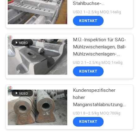
Stahlbuchse-
Gummizwischenlage für
USD2.1~2.5/kg MOQ:1-teilig
SAG-Mühlball-Mühlen
KONTAKT
EB862
M.Ü.-Inspektion für SAG-
Mühlzwischenlagen, Ball-
Mühlzwischenlagen-
Ersatz
USD 2.1~2.5/Kg MOQ:1-teilig
KONTAKT
Kundenspezifischer
hoher
Manganstahlabnutzungs-
Hammer, hoher Chrom-
USD1.8~2.5/kg MOQ:700kg
Legierungs-Form-Stahl-
KONTAKT
Hammer EB19047