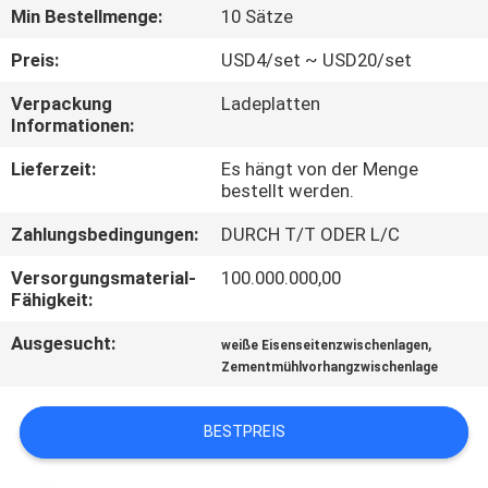
Min Bestellmenge:
10 Sätze
QUALITÄTSKONTROLLE
Preis:
USD4/set ~ USD20/set
Verpackung
Ladeplatten
TRETEN
Informationen:
SIE
Lieferzeit:
Es hängt von der Menge
MIT
bestellt werden.
UNS
Zahlungsbedingungen:
DURCH T/T ODER L/C
IN
Versorgungsmaterial-
100.000.000,00
VERBINDUNG
Fähigkeit:
Ausgesucht:
,
weiße Eisenseitenzwischenlagen
NACHRICHTEN
Zementmühlvorhangzwischenlage
BESTPREIS
FORDERN
SIE