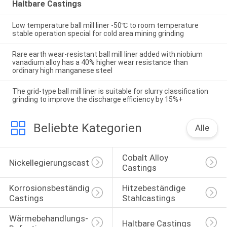
Haltbare Castings
Low temperature ball mill liner -50℃ to room temperature
stable operation special for cold area mining grinding
Rare earth wear-resistant ball mill liner added with niobium
vanadium alloy has a 40% higher wear resistance than
ordinary high manganese steel
The grid-type ball mill liner is suitable for slurry classification
grinding to improve the discharge efficiency by 15%+
Beliebte Kategorien
Alle
Cobalt Alloy 
Nickellegierungscasting
Castings
Korrosionsbeständige 
Hitzebeständige 
Castings
Stahlcastings
Wärmebehandlungs-
Haltbare Castings