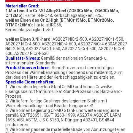
Materieller Grad:
1.Martensitic Cr
MO
AlloySteel (ZG50Cr5Mo, ZG60Cr6Mo,
Cr12Mo):
Härte: ≥HRC48, Kerbschlagzähigkeit: ≥25J.
weißes Eisen des Cr 2.High (BTMCr15Mo, BTMCr20Mo,
BTMCr26Mo):
Härte: ≥HRC56,
Kerbschlagzähigkeit: ≥5J.
weißes Eisen 3.Ni-hard:
AS2027 NiCr2-500, AS2027 NiCr1-550,
AS2027 NiCr4-500, AS2027 NiCr4-600, AS2027 NiCr4-630AS2027
NiCr2-500, AS2027 NiCr1-550, AS2027 NiCr4-500, AS2027 NiCr4-
600, AS2027 NiCr4-630
Qualitäts-Niveau:
Gemäß der nationalen Standard- u.
internationalen Standards.
Produktionsverfahren
:
Sand-Prozess mit dem richtigen
Prozess der Wärmebehandlung (löschend und mildernd), zum
der idealen Härte und der Kerbschlagzähigkeit zu erzielen.
Spezielle Eigenschaften:
1. Wir machen legierten Stahl Cr-MO und hohes Cr weiße
Eisengüsse mit Natriumsilikat-Sand-Prozess und Harz-Sand-
Prozess.
2. Wir liefern fertige Castings des legierten Stahls mit
Wärmebehandlungs- und Bearbeitungsprozeß.
3. Wir können Legierung Cr-MO Stahl- und weiße Eisengüsse
gemäß GB/T26651, GB/T 8263-1999, AS2074, AS2027, LÄRM
1695, AISI, ASTM, JIS G 5153, N-Düngung A32401, BS4844
produzieren.
4. Wir können passende materielle Grade von Abnutzungsteilen