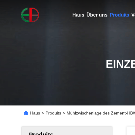
Haus
Über uns
Produits
V
EINZ
Haus
>
Produits
>
Mühlzwischenlage des Zement-HB
Produits