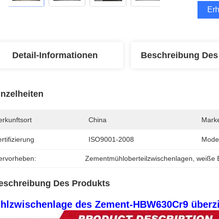
Erh
Detail-Informationen
Beschreibung Des
inzelheiten
rkunftsort
China
Mark
rtifizierung
ISO9001-2008
Mode
ervorheben:
Zementmühloberteilzwischenlagen
, 
weiße 
eschreibung Des Produkts
hlzwischenlage des Zement-HBW630Cr9 überz