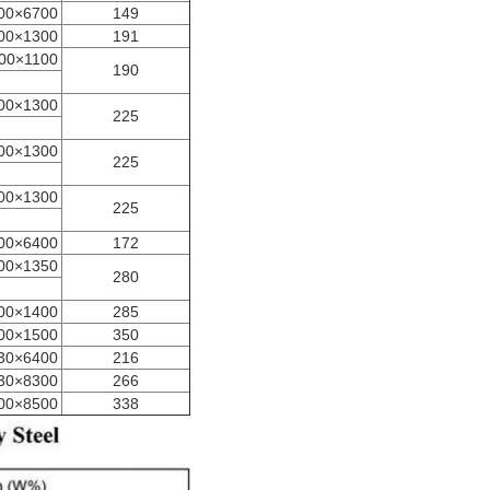
00×6700
149
00×1300
191
00×1100
190
00×1300
225
00×1300
225
00×1300
225
00×6400
172
00×1350
280
00×1400
285
00×1500
350
30×6400
216
30×8300
266
00×8500
338