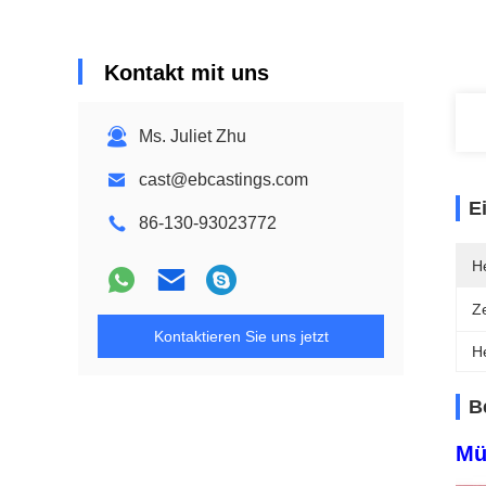
Kontakt mit uns
Ms. Juliet Zhu
cast@ebcastings.com
E
86-130-93023772
He
Ze
Kontaktieren Sie uns jetzt
H
B
Mü