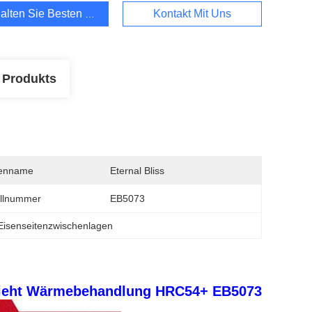
alten Sie Besten Preis
Kontakt Mit Uns
 Produkts
enname
Eternal Bliss
llnummer
EB5073
Eisenseitenzwischenlagen
ieht Wärmebehandlung HRC54+ EB5073