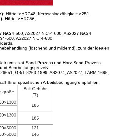
):
Härte: ≥HRC48, Kerbschlagzähigkeit: ≥25J.
o):
Härte: ≥HRC56,
 NiCr4-500, AS2027 NiCr4-600, AS2027 NiCr4-
Cr4-600, AS2027 NiCr4-630
ndards.
mebehandlung (löschend und mildernd), zum der idealen
Natriumsilikat-Sand-Prozess und Harz-Sand-Prozess.
- und Bearbeitungsprozeß.
/T26651, GB/T 8263-1999, AS2074, AS2027, LÄRM 1695,
mäß Ihrer spezifischen Arbeitsbedingung empfehlen.
Ball-Gebühr
lgröße
(T)
00×1300
185
00×1300
185
00×5000
121
00×6000
146