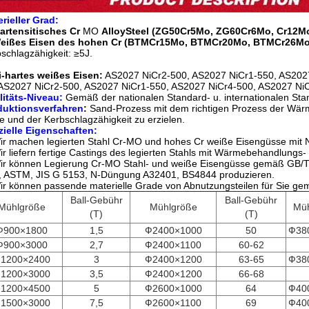
rieller Grad:
artensitisches Cr
MO
AlloySteel (ZG50Cr5Mo, ZG60Cr6Mo, Cr12Mo
eißes Eisen des hohen Cr (BTMCr15Mo, BTMCr20Mo, BTMCr26M
schlagzähigkeit: ≥5J.
i-hartes weißes Eisen:
AS2027 NiCr2-500, AS2027 NiCr1-550, AS2027
AS2027 NiCr2-500, AS2027 NiCr1-550, AS2027 NiCr4-500, AS2027 Ni
itäts-Niveau:
Gemäß der nationalen Standard- u. internationalen Sta
duktionsverfahren
:
Sand-Prozess mit dem richtigen Prozess der Wär
e und der Kerbschlagzähigkeit zu erzielen.
zielle Eigenschaften:
ir machen legierten Stahl Cr-MO und hohes Cr weiße Eisengüsse mit 
ir liefern fertige Castings des legierten Stahls mit Wärmebehandlungs
Wir können Legierung Cr-MO Stahl- und weiße Eisengüsse gemäß GB
, ASTM, JIS G 5153, N-Düngung A32401, BS4844 produzieren.
ir können passende materielle Grade von Abnutzungsteilen für Sie ge
Ball-Gebühr
Ball-Gebühr
Mühlgröße
Mühlgröße
Müh
(T)
(T)
Ф900×1800
1,5
Ф2400×1000
50
Ф38
Ф900×3000
2,7
Ф2400×1100
60-62
1200×2400
3
Ф2400×1200
63-65
Ф38
1200×3000
3,5
Ф2400×1200
66-68
1200×4500
5
Ф2600×1000
64
Ф40
1500×3000
7,5
Ф2600×1100
69
Ф40