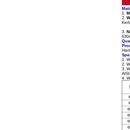
Mate
1.
M
2.
W
Kerb
3.
N
630
Qual
Pro
Härt
Spe
1. W
2. W
3. 
AISI
4. W
Ф
Ф
Ф
Ф