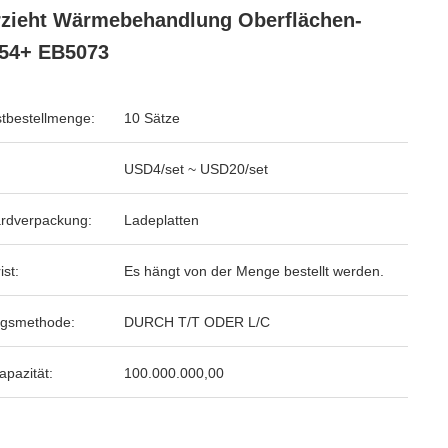
zieht Wärmebehandlung Oberflächen-
54+ EB5073
tbestellmenge:
10 Sätze
USD4/set ~ USD20/set
rdverpackung:
Ladeplatten
ist:
Es hängt von der Menge bestellt werden.
ngsmethode:
DURCH T/T ODER L/C
apazität:
100.000.000,00