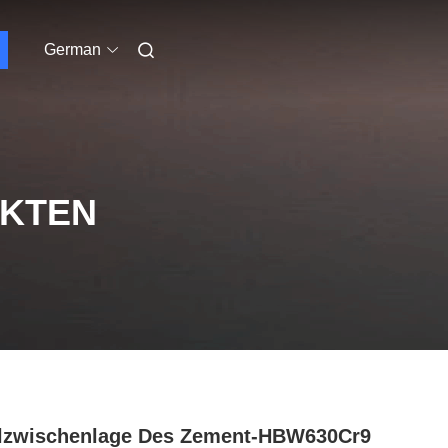
German
UKTEN
lzwischenlage Des Zement-HBW630Cr9