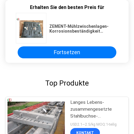
Erhalten Sie den besten Preis für
ZEMENT-Mühlzwischenlagen-
Korrosionsbeständigkeit
ZG40Cr5Mo FED-4A EB5015
Chromes Moly Stahl
Fortsetzen
Top Produkte
Langes Lebens-
zusammengesetzte
Stahlbuchse-
Gummizwischenlage für
USD2.1~2.5/kg MOQ:1-teilig
SAG-Mühlball-Mühlen
KONTAKT