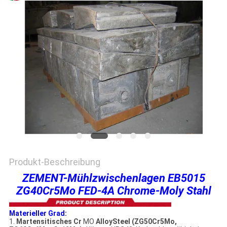
EIN
ZITAT
SITEMAP
DATENSCHUTZRICHTLINIE
Produkt-Beschreibung
ZEMENT-Mühlzwischenlagen EB5015
ZG40Cr5Mo FED-4A Chrome-Moly Stahl
Materieller Grad:
1.
Martensitisches Cr
MO
AlloySteel (ZG50Cr5Mo,