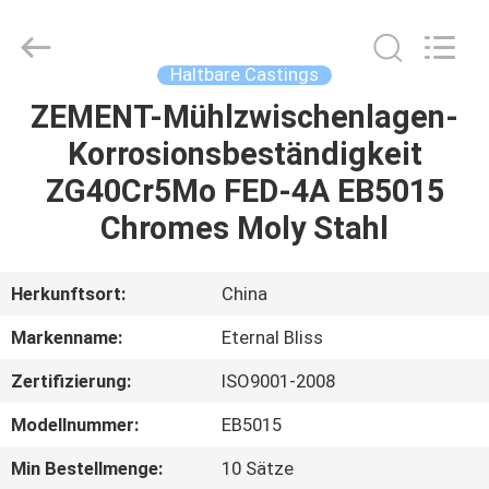
Alloy
Casting
&
Forging
Co.,LTD..
Haltbare Castings
All
Rights
Reserved.
ZEMENT-Mühlzwischenlagen-
HAUS
Korrosionsbeständigkeit
PRODUKTE
ZG40Cr5Mo FED-4A EB5015
Chromes Moly Stahl
VIDEOS
Herkunftsort:
China
ÜBER
Markenname:
Eternal Bliss
UNS
Zertifizierung:
ISO9001-2008
FABRIK-
Modellnummer:
EB5015
AUSFLUG
Min Bestellmenge:
10 Sätze