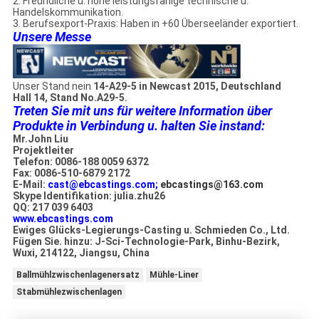
2. Freundliche u. hohe leistungsfähige technische u.
Handelskommunikation.
3. Berufsexport-Praxis: Haben in +60 Überseeländer exportiert.
Unsere Messe
Unser Stand nein
14-A29-5 in Newcast 2015, Deutschland
Hall 14, Stand No.A29-5.
Treten Sie mit uns für weitere Information über
Produkte in Verbindung u. halten Sie instand:
Mr.John Liu
Projektleiter
Telefon: 0086-188 0059 6372
Fax: 0086-510-6879 2172
E-Mail:
cast@ebcastings.com;
ebcastings@163.com
Skype Identifikation: julia.zhu26
QQ: 217 039 6403
www.ebcastings.com
Ewiges Glücks-Legierungs-Casting u. Schmieden Co., Ltd.
Fügen Sie. hinzu: J-Sci-Technologie-Park, Binhu-Bezirk,
Wuxi, 214122, Jiangsu, China
Ballmühlzwischenlagenersatz
Mühle-Liner
Stabmühlezwischenlagen