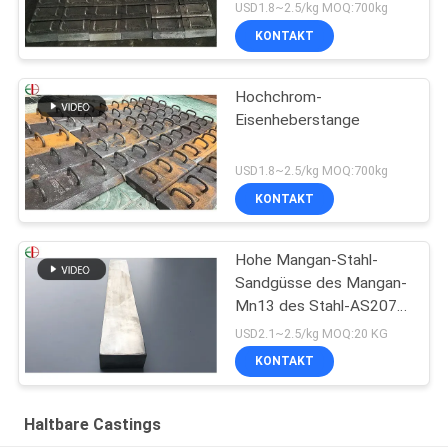
haltbares EB2009
USD1.8~2.5/kg MOQ:700kg
KONTAKT
Hochchrom-
Eisenheberstange
USD1.8~2.5/kg MOQ:700kg
KONTAKT
Hohe Mangan-Stahl-
Sandgüsse des Mangan-
Mn13 des Stahl-AS2074
H1A hohe
USD2.1~2.5/kg MOQ:20 KG
KONTAKT
Haltbare Castings