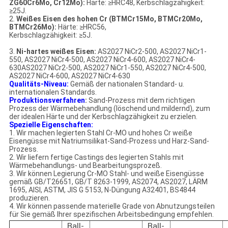
ZG60Cr6Mo, Cr12Mo):
Härte: ≥HRC48, Kerbschlagzähigkeit:
≥25J.
2.
Weißes Eisen des hohen Cr (BTMCr15Mo, BTMCr20Mo,
BTMCr26Mo):
Härte: ≥HRC56,
Kerbschlagzähigkeit: ≥5J.
3.
Ni-hartes weißes Eisen:
AS2027 NiCr2-500, AS2027 NiCr1-
550, AS2027 NiCr4-500, AS2027 NiCr4-600, AS2027 NiCr4-
630AS2027 NiCr2-500, AS2027 NiCr1-550, AS2027 NiCr4-500,
AS2027 NiCr4-600, AS2027 NiCr4-630
Qualitäts-Niveau:
Gemäß der nationalen Standard- u.
internationalen Standards.
Produktionsverfahren
:
Sand-Prozess mit dem richtigen
Prozess der Wärmebehandlung (löschend und mildernd), zum
der idealen Härte und der Kerbschlagzähigkeit zu erzielen.
Spezielle Eigenschaften:
1. Wir machen legierten Stahl Cr-MO und hohes Cr weiße
Eisengüsse mit Natriumsilikat-Sand-Prozess und Harz-Sand-
Prozess.
2. Wir liefern fertige Castings des legierten Stahls mit
Wärmebehandlungs- und Bearbeitungsprozeß.
3. Wir können Legierung Cr-MO Stahl- und weiße Eisengüsse
gemäß GB/T26651, GB/T 8263-1999, AS2074, AS2027, LÄRM
1695, AISI, ASTM, JIS G 5153, N-Düngung A32401, BS4844
produzieren.
4. Wir können passende materielle Grade von Abnutzungsteilen
für Sie gemäß Ihrer spezifischen Arbeitsbedingung empfehlen.
Ball-
Ball-