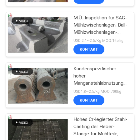
EB862
M.Ü.-Inspektion für SAG-
Mühlzwischenlagen, Ball-
Mühlzwischenlagen-
Ersatz
USD 2.1~2.5/Kg MOQ:1-teilig
KONTAKT
Kundenspezifischer
hoher
Manganstahlabnutzungs-
Hammer, hoher Chrom-
USD1.8~2.5/kg MOQ:700kg
Legierungs-Form-Stahl-
KONTAKT
Hammer EB19047
Hohes Cr-legierter Stahl-
Casting der Heber-
Stange für Mühlteile,