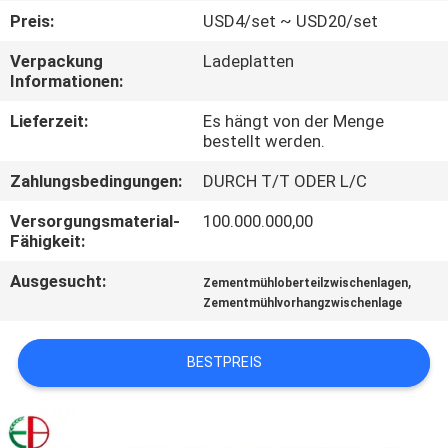
Preis:
USD4/set ~ USD20/set
QUALITÄTSKONTROLLE
Verpackung
Ladeplatten
Informationen:
TRETEN
Lieferzeit:
Es hängt von der Menge
SIE
bestellt werden.
MIT
Zahlungsbedingungen:
DURCH T/T ODER L/C
UNS
Versorgungsmaterial-
100.000.000,00
IN
Fähigkeit:
VERBINDUNG
Ausgesucht:
,
Zementmühloberteilzwischenlagen
Zementmühlvorhangzwischenlage
NACHRICHTEN
BESTPREIS
FORDERN
SIE