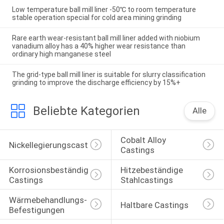
Low temperature ball mill liner -50℃ to room temperature
stable operation special for cold area mining grinding
Rare earth wear-resistant ball mill liner added with niobium
vanadium alloy has a 40% higher wear resistance than
ordinary high manganese steel
The grid-type ball mill liner is suitable for slurry classification
grinding to improve the discharge efficiency by 15%+
Beliebte Kategorien
Alle
Cobalt Alloy 
Nickellegierungscasting
Castings
Korrosionsbeständige 
Hitzebeständige 
Castings
Stahlcastings
Wärmebehandlungs-
Haltbare Castings
Befestigungen