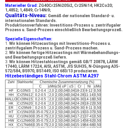
Materieller Grad:
ZG40Cr25Ni20Si2, Cr25Ni14; HK2Co20;
1,4852; 1,4849; Cr14Ni9;
Qualitäts-Niveau
:
Gemäß der nationalen Standard- u.
internationalen Standards.
Produktionsverfahren:
Investitions-Prozess u. zentrifugaler
Prozess u. Sand-Prozess
einschließlich Bearbeitungsprozeß.
Spezielle Eigenschaften:
1.
Wir können Hitzecastings mit Investitions-Prozess u.
zentrifugalem Prozess u. Sand-Prozess machen.
2.
Wir können fertige Hitzecastings mit Wärmebehandlungs-
und Bearbeitungsprozeß liefern.
3.
Wir können Hitzestahlcastings gemäß GB/T 20878, LÄRM
17440, LÄRM 17224, AISI, ASTM, JIS SUH35, N-Düngung A35-
572/584, BS970, BS1449, ISO 683/13 produzieren.
Hitzebeständiges Stahl-Chrom ASTM A297
Zahl
Stahlsorte
Chemische Zusammensetzung (%)
C
≤Mn
≤Si
≤P
≤S
Cr
Ni
≤Mo
HF
Cr10NiS
0.2-0.4
2,0
2,0
0,04
0,04
18-23
8-12
0,50
HH
Cr25Ni12
0.2-0.5
2,0
2,0
0,04
0,04
24-28
11-14
0,50
HALLO
Cr28Ni15
0.2-0.5
2,0
2,0
0,04
0,04
26-30
14-18
0,50
HK
Cr25Ni20
0.2-0.6
2,0
2,0
0,04
0,04
24-28
18-22
0,50
ER
Cr29Ni9
0.2-0.5
2,0
2,0
0,04
0,04
26-30
8-11
0,50
HT
Cr15Ni35
0.35-0.75
2,0
2,5
0,04
0,04
15-19
33-37
0,50
HU
Cr10Ni30
0.35-0.75
2,0
2,5
0,04
0,04
17-21
37-41
0,50
HW
Cr12Ni60
0.35-0.75
2,0
2,5
0,04
0,04
10-14
58-62
0,50
HX
Cr17Ni66
0.35-0.75
2,0
2,5
0,04
0,04
15-19
64-68
0,50