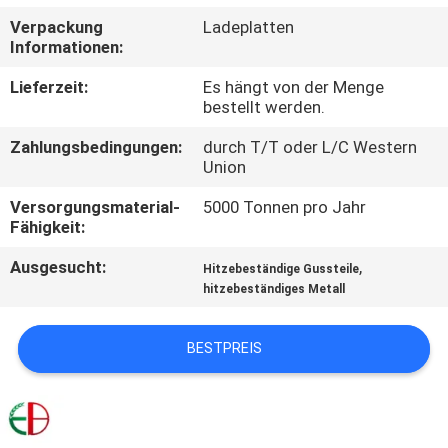
Verpackung
Ladeplatten
QUALITÄTSKONTROLLE
Informationen:
Lieferzeit:
Es hängt von der Menge
TRETEN
bestellt werden.
SIE
Zahlungsbedingungen:
durch T/T oder L/C Western
Union
MIT
UNS
Versorgungsmaterial-
5000 Tonnen pro Jahr
Fähigkeit:
IN
Ausgesucht:
,
Hitzebeständige Gussteile
VERBINDUNG
hitzebeständiges Metall
NACHRICHTEN
BESTPREIS
FORDERN
SIE