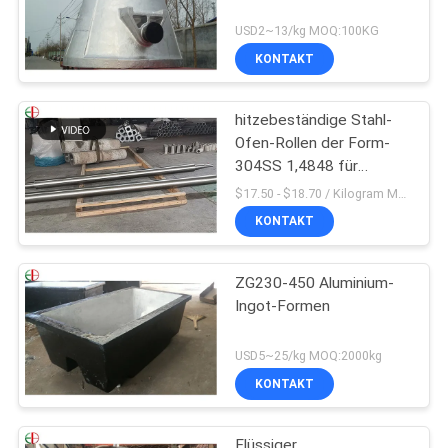
USD2~13/kg MOQ:100KG
KONTAKT
hitzebeständige Stahl-
Ofen-Rollen der Form-
304SS 1,4848 für
Glühöfen
$17.50 - $18.70 / Kilogram MOQ:100 Kilogramm/Kilogramm
KONTAKT
ZG230-450 Aluminium-
Ingot-Formen
USD5~25/kg MOQ:2000kg
KONTAKT
Flüssiger