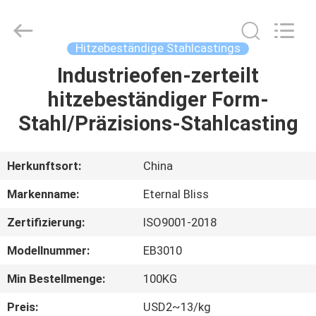
Alloy
Casting
&
Forging
Co.,LTD..
Hitzebeständige Stahlcastings
All
Rights
Reserved.
Industrieofen-zerteilt
HAUS
hitzebeständiger Form-
PRODUKTE
Stahl/Präzisions-Stahlcasting
VIDEOS
Herkunftsort:
China
Markenname:
Eternal Bliss
ÜBER
Zertifizierung:
ISO9001-2018
UNS
Modellnummer:
EB3010
FABRIK-
Min Bestellmenge:
100KG
AUSFLUG
Preis:
USD2~13/kg