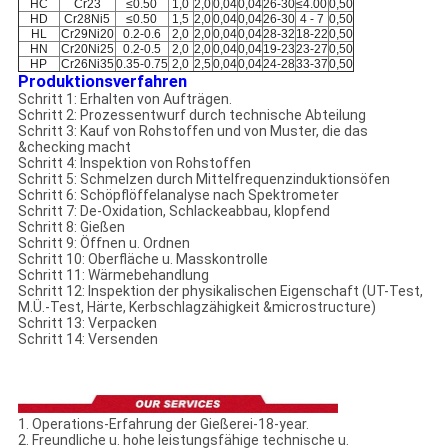
HC
Cr23
≤0.50
1,0
2,0
0,04
0,04
26-30
≤4.00
0,50
HD
Cr28Ni5
≤0.50
1,5
2,0
0,04
0,04
26-30
4 - 7
0,50
HL
Cr29Ni20
0.2-0.6
2,0
2,0
0,04
0,04
28-32
18-22
0,50
HN
Cr20Ni25
0.2-0.5
2,0
2,0
0,04
0,04
19-23
23-27
0,50
HP
Cr26Ni35
0.35-0.75
2,0
2,5
0,04
0,04
24-28
33-37
0,50
Produktionsverfahren
Schritt 1: Erhalten von Aufträgen.
Schritt 2: Prozessentwurf durch technische Abteilung
Schritt 3: Kauf von Rohstoffen und von Muster, die das
&checking macht
Schritt 4: Inspektion von Rohstoffen
Schritt 5: Schmelzen durch Mittelfrequenzinduktionsöfen
Schritt 6: Schöpflöffelanalyse nach Spektrometer
Schritt 7: De-Oxidation, Schlackeabbau, klopfend
Schritt 8: Gießen
Schritt 9: Öffnen u. Ordnen
Schritt 10: Oberfläche u. Masskontrolle
Schritt 11: Wärmebehandlung
Schritt 12: Inspektion der physikalischen Eigenschaft (UT-Test,
M.Ü.-Test, Härte, Kerbschlagzähigkeit &microstructure)
Schritt 13: Verpacken
Schritt 14: Versenden
1. Operations-Erfahrung der Gießerei-18-year.
2. Freundliche u. hohe leistungsfähige technische u.