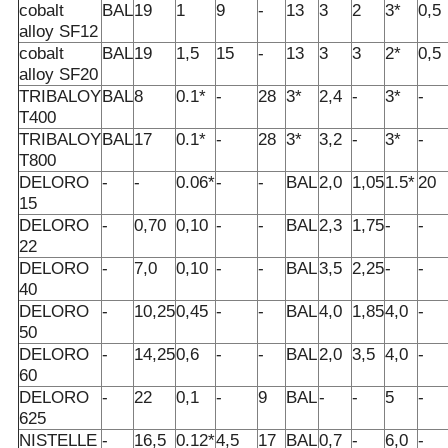
cobalt
BAL
19
1
9
-
13
3
2
3*
0,5
alloy SF12
cobalt
BAL
19
1,5
15
-
13
3
3
2*
0,5
alloy SF20
TRIBALOY
BAL
8
0.1*
-
28
3*
2,4
-
3*
-
T400
TRIBALOY
BAL
17
0.1*
-
28
3*
3,2
-
3*
-
T800
DELORO
-
-
0.06*
-
-
BAL
2,0
1,05
1.5*
20
15
DELORO
-
0,70
0,10
-
-
BAL
2,3
1,75
-
-
22
DELORO
-
7,0
0,10
-
-
BAL
3,5
2,25
-
-
40
DELORO
-
10,25
0,45
-
-
BAL
4,0
1,85
4,0
-
50
DELORO
-
14,25
0,6
-
-
BAL
2,0
3,5
4,0
-
60
DELORO
-
22
0,1
-
9
BAL
-
-
5
-
625
NISTELLE
-
16,5
0.12*
4,5
17
BAL
0,7
-
6,0
-