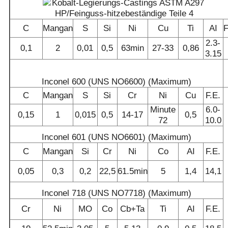
C
Mangan
S
Si
Ni
Cu
Ti
AI
F
2.3-
0,1
2
0,01
0,5
63min
27-33
0,86
3.15
Inconel 600 (UNS NO6600) (Maximum)
C
Mangan
S
Si
Cr
Ni
Cu
F.E.
Minute
6.0-
0,15
1
0,015
0,5
14-17
0,5
72
10.0
Inconel 601 (UNS NO6601) (Maximum)
C
Mangan
Si
Cr
Ni
Co
AI
F.E.
0,05
0,3
0,2
22,5
61.5min
5
1,4
14,1
Inconel 718 (UNS NO7718) (Maximum)
Cr
Ni
MO
Co
Cb+Ta
Ti
AI
F.E.