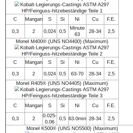
C
Mangan
S
Si
Ni
Cu
F.E.
Minute
0,3
2
0,024
0,5
28-34
2,5
63
Monel M400® (UNS NO4400) (Maximum)
C
Mangan
S
Si
Ni
Cu
F.E.
0,3
2
0,024
0,5
63-70
28-34
2,5
Monel R405® (UNS NO4405) (Maximum)
C
Mangan
S
Si
Ni
Cu
F.E.
0.025-
0,3
2
0,5
63.0min
28-34
2,5
0.06
Monel K500® (UNS NO5500) (Maximum)