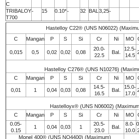
C
TRIBALOY
-
15
0.10*
-
32
BAL
3,25
-
T700
Hastelloy C22® (UNS N06022) (Maxim
C
Mangan
P
S
Si
Cr
Ni
MO
20.0-
12.5-
0,015
0,5
0,02
0,02
0,08
Bal.
22.5
14.5
Hastelloy C276® (UNS N10276) (Maxi
C
Mangan
P
S
Si
Cr
Ni
MO
14.5-
15.0-
0,01
1
0,04
0,03
0,08
Bal.
16.5
17.0
Hastelloyx® (UNS N06002) (Maximu
C
Mangan
P
S
Si
Cr
Ni
MO
0.05-
20.5-
8.0-
0
1
0,04
0,03
1
Bal.
0.15
23.0
10.0
Monel 400® (UNS NO4400) (Maximum)