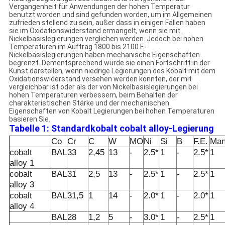
Vergangenheit für Anwendungen der hohen Temperatur
benutzt worden und sind gefunden worden, um im Allgemeinen
zufrieden stellend zu sein, außer dass in einigen Fällen haben
sie im Oxidationswiderstand ermangelt, wenn sie mit
Nickelbasislegierungen verglichen werden. Jedoch bei hohen
Temperaturen im Auftrag 1800 bis 2100 F.-
Nickelbasislegierungen haben mechanische Eigenschaften
begrenzt. Dementsprechend würde sie einen Fortschritt in der
Kunst darstellen, wenn niedrige Legierungen des Kobalt mit dem
Oxidationswiderstand versehen werden konnten, der mit
vergleichbar ist oder als der von Nickelbasislegierungen bei
hohen Temperaturen verbessern, beim Behalten der
charakteristischen Stärke und der mechanischen
Eigenschaften von Kobalt Legierungen bei hohen Temperaturen
basieren Sie.
Tabelle 1: Standardkobalt cobalt alloy-Legierung
Co
Cr
C
W
MO
Ni
Si
B
F.E.
Man
cobalt
BAL
33
2,45
13
-
2.5*
1
-
2.5*
1
alloy 1
cobalt
BAL
31
2,5
13
-
2.5*
1
-
2.5*
1
alloy 3
cobalt
BAL
31,5
1
14
-
2.0*
1
-
2.0*
1
alloy 4
BAL
28
1,2
5
-
3.0*
1
-
2.5*
1