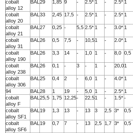
cobalt
BAL
29
1,85
9
-
2.5*
1
-
2.5*
1
alloy 12
cobalt
BAL
33
2,45
17,5
-
2.5*
1
-
2.5*
1
alloy 20
cobalt
BAL
27
0,25
-
5,5
2.5*
1
-
3.0*
1
alloy 21
cobalt
BAL
26
0,5
7,5
-
10,5
1
-
2.0*
1
alloy 31
cobalt
BAL
26
3,3
14
-
1,0
1
-
8,0
0,5
alloy 190
cobalt
BAL
26
0,1
-
3
-
1
-
20,0
1
alloy 238
cobalt
BAL
25
0,4
2
-
6,0
1
-
4.0*
1
alloy 306
94
BAL
28
1
19
-
5,0
1
-
2.5*
1
cobalt
BAL
25,5
1,75
12,25
-
22,5
1
-
1.5*
-
alloy F
cobalt
BAL
19
1,3
13
-
13
3
2,5
3*
0,5
alloy SF1
cobalt
BAL
19
0,7
7
-
13
2,5
1,7
3*
0,5
alloy SF6