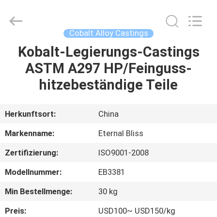
Alloy
Casting
&
Forging
Co.,LTD..
Cobalt Alloy Castings
All
Rights
Reserved.
Kobalt-Legierungs-Castings
HAUS
ASTM A297 HP/Feinguss-
PRODUKTE
hitzebeständige Teile
VIDEOS
Herkunftsort:
China
Markenname:
Eternal Bliss
ÜBER
Zertifizierung:
ISO9001-2008
UNS
Modellnummer:
EB3381
FABRIK-
Min Bestellmenge:
30 kg
AUSFLUG
Preis:
USD100~ USD150/kg