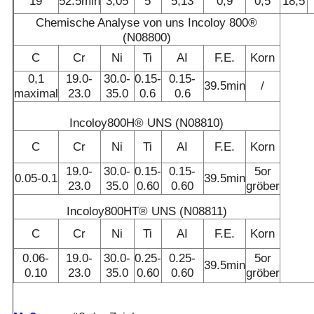
19
52.5min
3,05
5
5,13
0,9
0,5
18,5
Chemische Analyse von uns Incoloy 800®
(N08800)
C
Cr
Ni
Ti
AI
F.E.
Korn
0,1
19.0-
30.0-
0.15-
0.15-
39.5min
/
maximal
23.0
35.0
0.6
0.6
Incoloy800H® UNS (N08810)
C
Cr
Ni
Ti
AI
F.E.
Korn
19.0-
30.0-
0.15-
0.15-
5or
0.05-0.1
39.5min
23.0
35.0
0.60
0.60
gröber
Incoloy800HT® UNS (N08811)
C
Cr
Ni
Ti
AI
F.E.
Korn
0.06-
19.0-
30.0-
0.25-
0.25-
5or
39.5min
0.10
23.0
35.0
0.60
0.60
gröber