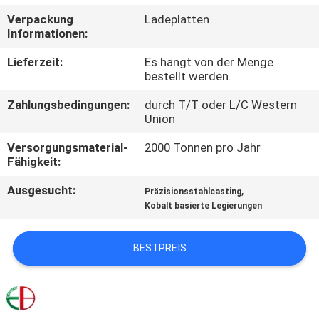
Verpackung
Ladeplatten
QUALITÄTSKONTROLLE
Informationen:
Lieferzeit:
Es hängt von der Menge
TRETEN
bestellt werden.
SIE
Zahlungsbedingungen:
durch T/T oder L/C Western
Union
MIT
UNS
Versorgungsmaterial-
2000 Tonnen pro Jahr
Fähigkeit:
IN
Ausgesucht:
,
Präzisionsstahlcasting
VERBINDUNG
Kobalt basierte Legierungen
NACHRICHTEN
BESTPREIS
FORDERN
SIE