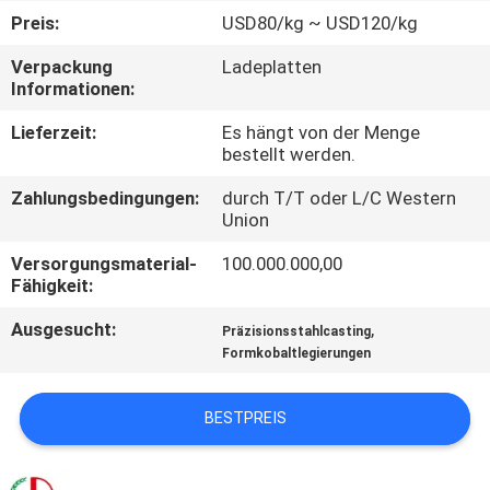
Preis:
USD80/kg ~ USD120/kg
QUALITÄTSKONTROLLE
Verpackung
Ladeplatten
Informationen:
TRETEN
Lieferzeit:
Es hängt von der Menge
SIE
bestellt werden.
MIT
Zahlungsbedingungen:
durch T/T oder L/C Western
Union
UNS
IN
Versorgungsmaterial-
100.000.000,00
Fähigkeit:
VERBINDUNG
Ausgesucht:
,
Präzisionsstahlcasting
Formkobaltlegierungen
NACHRICHTEN
BESTPREIS
FORDERN
SIE