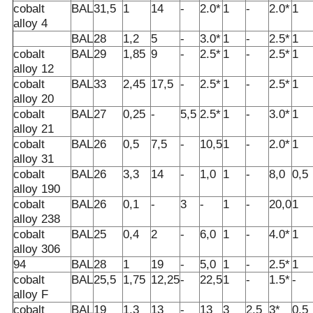
cobalt
BAL
31,5
1
14
-
2.0*
1
-
2.0*
1
alloy 4
BAL
28
1,2
5
-
3.0*
1
-
2.5*
1
cobalt
BAL
29
1,85
9
-
2.5*
1
-
2.5*
1
alloy 12
cobalt
BAL
33
2,45
17,5
-
2.5*
1
-
2.5*
1
alloy 20
cobalt
BAL
27
0,25
-
5,5
2.5*
1
-
3.0*
1
alloy 21
cobalt
BAL
26
0,5
7,5
-
10,5
1
-
2.0*
1
alloy 31
cobalt
BAL
26
3,3
14
-
1,0
1
-
8,0
0,5
alloy 190
cobalt
BAL
26
0,1
-
3
-
1
-
20,0
1
alloy 238
cobalt
BAL
25
0,4
2
-
6,0
1
-
4.0*
1
alloy 306
94
BAL
28
1
19
-
5,0
1
-
2.5*
1
cobalt
BAL
25,5
1,75
12,25
-
22,5
1
-
1.5*
-
alloy F
cobalt
BAL
19
1,3
13
-
13
3
2,5
3*
0,5