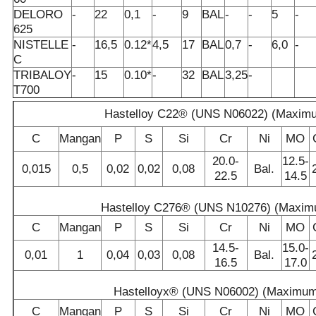
DELORO
-
22
0,1
-
9
BAL
-
-
5
-
625
NISTELLE
-
16,5
0.12*
4,5
17
BAL
0,7
-
6,0
-
C
TRIBALOY
-
15
0.10*
-
32
BAL
3,25
-
T700
Hastelloy C22® (UNS N06022) (Maxim
C
Mangan
P
S
Si
Cr
Ni
MO
20.0-
12.5-
0,015
0,5
0,02
0,02
0,08
Bal.
22.5
14.5
Hastelloy C276® (UNS N10276) (Maxi
C
Mangan
P
S
Si
Cr
Ni
MO
14.5-
15.0-
0,01
1
0,04
0,03
0,08
Bal.
16.5
17.0
Hastelloyx® (UNS N06002) (Maximu
C
Mangan
P
S
Si
Cr
Ni
MO