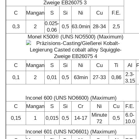
C
Mangan
S
Si
Ni
Cu
F.E.
0.025-
0,3
2
0,5
63.0min
28-34
2,5
0.06
Monel K500® (UNS NO5500) (Maximum)
C
Mangan
S
Si
Ni
Cu
Ti
AI
F
2.3-
0,1
2
0,01
0,5
63min
27-33
0,86
3.15
Inconel 600 (UNS NO6600) (Maximum)
C
Mangan
S
Si
Cr
Ni
Cu
F.E.
Minute
6.0-
0,15
1
0,015
0,5
14-17
0,5
72
10.0
Inconel 601 (UNS NO6601) (Maximum)