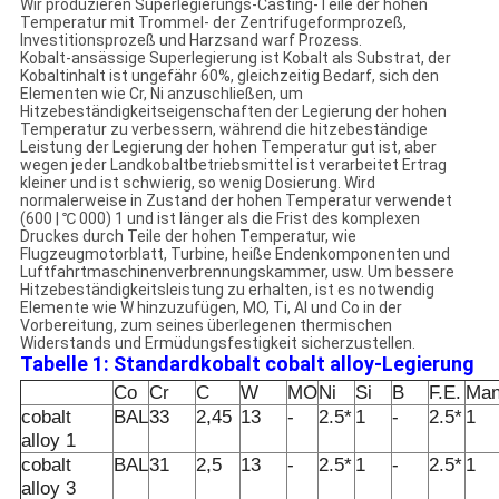
Wir produzieren Superlegierungs-Casting-Teile der hohen
Temperatur mit Trommel- der Zentrifugeformprozeß,
Investitionsprozeß und Harzsand warf Prozess.
Kobalt-ansässige Superlegierung ist Kobalt als Substrat, der
Kobaltinhalt ist ungefähr 60%, gleichzeitig Bedarf, sich den
Elementen wie Cr, Ni anzuschließen, um
Hitzebeständigkeitseigenschaften der Legierung der hohen
Temperatur zu verbessern, während die hitzebeständige
Leistung der Legierung der hohen Temperatur gut ist, aber
wegen jeder Landkobaltbetriebsmittel ist verarbeitet Ertrag
kleiner und ist schwierig, so wenig Dosierung. Wird
normalerweise in Zustand der hohen Temperatur verwendet
(600 | ℃ 000) 1 und ist länger als die Frist des komplexen
Druckes durch Teile der hohen Temperatur, wie
Flugzeugmotorblatt, Turbine, heiße Endenkomponenten und
Luftfahrtmaschinenverbrennungskammer, usw. Um bessere
Hitzebeständigkeitsleistung zu erhalten, ist es notwendig
Elemente wie W hinzuzufügen, MO, Ti, Al und Co in der
Vorbereitung, zum seines überlegenen thermischen
Widerstands und Ermüdungsfestigkeit sicherzustellen.
Tabelle 1: Standardkobalt cobalt alloy-Legierung
Co
Cr
C
W
MO
Ni
Si
B
F.E.
Man
cobalt
BAL
33
2,45
13
-
2.5*
1
-
2.5*
1
alloy 1
cobalt
BAL
31
2,5
13
-
2.5*
1
-
2.5*
1
alloy 3