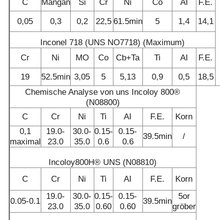
C
Mangan
Si
Cr
Ni
Co
AI
F.E.
0,05
0,3
0,2
22,5
61.5min
5
1,4
14,1
Inconel 718 (UNS NO7718) (Maximum)
Cr
Ni
MO
Co
Cb+Ta
Ti
AI
F.E.
19
52.5min
3,05
5
5,13
0,9
0,5
18,5
Chemische Analyse von uns Incoloy 800®
(N08800)
C
Cr
Ni
Ti
AI
F.E.
Korn
0,1
19.0-
30.0-
0.15-
0.15-
39.5min
/
maximal
23.0
35.0
0.6
0.6
Incoloy800H® UNS (N08810)
C
Cr
Ni
Ti
AI
F.E.
Korn
19.0-
30.0-
0.15-
0.15-
5or
0.05-0.1
39.5min
23.0
35.0
0.60
0.60
gröber