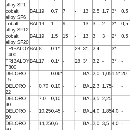
alloy SF1
cobalt
BAL
19
0,7
7
-
13
2,5
1,7
3*
0,5
alloy SF6
cobalt
BAL
19
1
9
-
13
3
2
3*
0,5
alloy SF12
cobalt
BAL
19
1,5
15
-
13
3
3
2*
0,5
alloy SF20
TRIBALOY
BAL
8
0.1*
-
28
3*
2,4
-
3*
-
T400
TRIBALOY
BAL
17
0.1*
-
28
3*
3,2
-
3*
-
T800
DELORO
-
-
0.06*
-
-
BAL
2,0
1,05
1.5*
20
15
DELORO
-
0,70
0,10
-
-
BAL
2,3
1,75
-
-
22
DELORO
-
7,0
0,10
-
-
BAL
3,5
2,25
-
-
40
DELORO
-
10,25
0,45
-
-
BAL
4,0
1,85
4,0
-
50
DELORO
-
14,25
0,6
-
-
BAL
2,0
3,5
4,0
-
60