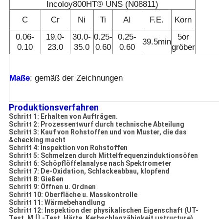
Incoloy800HT® UNS (N08811)
C
Cr
Ni
Ti
AI
F.E.
Korn
0.06-
19.0-
30.0-
0.25-
0.25-
5or
39.5min
0.10
23.0
35.0
0.60
0.60
gröber
Maße
: gemäß der Zeichnungen
Produktionsverfahren
Schritt 1: Erhalten von Aufträgen.
Schritt 2: Prozessentwurf durch technische Abteilung
Schritt 3: Kauf von Rohstoffen und von Muster, die das
&checking macht
Schritt 4: Inspektion von Rohstoffen
Schritt 5: Schmelzen durch Mittelfrequenzinduktionsöfen
Schritt 6: Schöpflöffelanalyse nach Spektrometer
Schritt 7: De-Oxidation, Schlackeabbau, klopfend
Schritt 8: Gießen
Schritt 9: Öffnen u. Ordnen
Schritt 10: Oberfläche u. Masskontrolle
Schritt 11: Wärmebehandlung
Schritt 12: Inspektion der physikalischen Eigenschaft (UT-
Test, M.Ü.-Test, Härte, Kerbschlagzähigkeit µstructure)