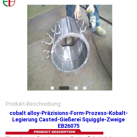
EIN
ZITAT
SITEMAP
DATENSCHUTZRICHTLINIE
Produkt-Beschreibung
cobalt alloy-Präzisions-Form-Prozess-Kobalt-
Legierung Casted-Gießerei Squiggle-Zweige
EB26075