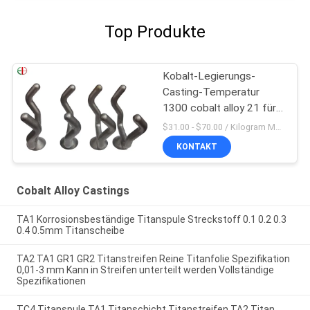
Top Produkte
Kobalt-Legierungs-
Casting-Temperatur
1300 cobalt alloy 21 für
Pulver-Metallurgie
$31.00 - $70.00 / Kilogram MOQ:5 Piece / Pieces
KONTAKT
Cobalt Alloy Castings
TA1 Korrosionsbeständige Titanspule Streckstoff 0.1 0.2 0.3
0.4 0.5mm Titanscheibe
TA2 TA1 GR1 GR2 Titanstreifen Reine Titanfolie Spezifikation
0,01-3 mm Kann in Streifen unterteilt werden Vollständige
Spezifikationen
TC4 Titanspule TA1 Titanschicht Titanstreifen TA2 Titan