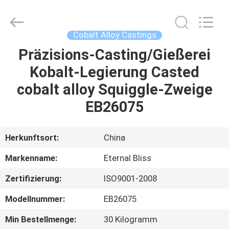
Alloy
Casting
&
Forging
Co.,LTD..
Cobalt Alloy Castings
All
Rights
Reserved.
Präzisions-Casting/Gießerei
HAUS
Kobalt-Legierung Casted
PRODUKTE
cobalt alloy Squiggle-Zweige
EB26075
VIDEOS
Herkunftsort:
China
ÜBER
Markenname:
Eternal Bliss
UNS
Zertifizierung:
ISO9001-2008
FABRIK-
Modellnummer:
EB26075
AUSFLUG
Min Bestellmenge:
30 Kilogramm