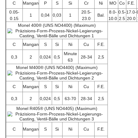
C
Mangan
P
S
Si
Cr
Ni
MO
Co
F.E.
0.05-
20.5-
8.0-
0.5-
17.0-
1
0,04
0,03
1
Bal.
0.15
23.0
10.0
2.5
20.0
Monel 400® (UNS NO4400) (Maximum)
C
Mangan
S
Si
Ni
Cu
F.E.
Minute
0,3
2
0,024
0,5
28-34
2,5
63
Monel M400® (UNS NO4400) (Maximum)
C
Mangan
S
Si
Ni
Cu
F.E.
0,3
2
0,024
0,5
63-70
28-34
2,5
Monel R405® (UNS NO4405) (Maximum)
C
Mangan
S
Si
Ni
Cu
F.E.