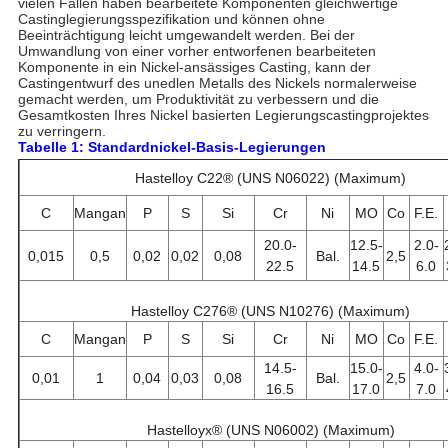
vielen Fällen haben bearbeitete Komponenten gleichwertige
Castinglegierungsspezifikation und können ohne
Beeinträchtigung leicht umgewandelt werden. Bei der
Umwandlung von einer vorher entworfenen bearbeiteten
Komponente in ein Nickel-ansässiges Casting, kann der
Castingentwurf des unedlen Metalls des Nickels normalerweise
gemacht werden, um Produktivität zu verbessern und die
Gesamtkosten Ihres Nickel basierten Legierungscastingprojektes
zu verringern.
Tabelle 1: Standardnickel-Basis-Legierungen
Hastelloy C22® (UNS N06022) (Maximum)
C
Mangan
P
S
Si
Cr
Ni
MO
Co
F.E.
20.0-
12.5-
2.0-
0,015
0,5
0,02
0,02
0,08
Bal.
2,5
22.5
14.5
6.0
Hastelloy C276® (UNS N10276) (Maximum)
C
Mangan
P
S
Si
Cr
Ni
MO
Co
F.E.
14.5-
15.0-
4.0-
0,01
1
0,04
0,03
0,08
Bal.
2,5
16.5
17.0
7.0
Hastelloyx® (UNS N06002) (Maximum)