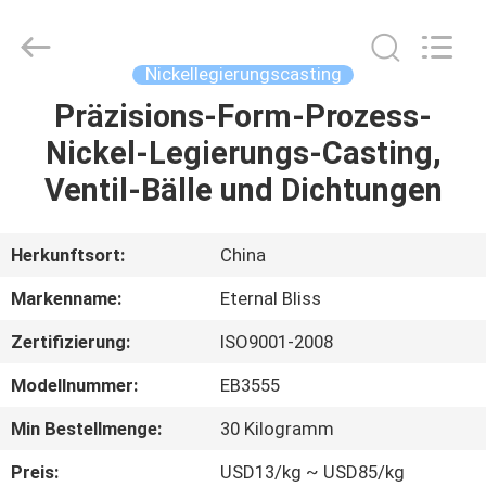
Alloy
Casting
&
Forging
Co.,LTD..
Nickellegierungscasting
All
Rights
Reserved.
Präzisions-Form-Prozess-
HAUS
Nickel-Legierungs-Casting,
PRODUKTE
Ventil-Bälle und Dichtungen
VIDEOS
Herkunftsort:
China
Markenname:
Eternal Bliss
ÜBER
Zertifizierung:
ISO9001-2008
UNS
Modellnummer:
EB3555
FABRIK-
Min Bestellmenge:
30 Kilogramm
AUSFLUG
Preis:
USD13/kg ~ USD85/kg