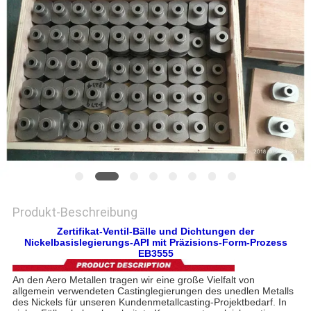
EIN
ZITAT
SITEMAP
DATENSCHUTZRICHTLINIE
Produkt-Beschreibung
Zertifikat-Ventil-Bälle und Dichtungen der
Nickelbasislegierungs-API mit Präzisions-Form-Prozess
EB3555
An den Aero Metallen tragen wir eine große Vielfalt von
allgemein verwendeten Castinglegierungen des unedlen Metalls
des Nickels für unseren Kundenmetallcasting-Projektbedarf. In