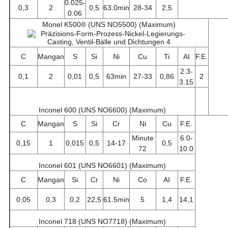
0.025-
0,3
2
0,5
63.0min
28-34
2,5
0.06
Monel K500® (UNS NO5500) (Maximum)
C
Mangan
S
Si
Ni
Cu
Ti
AI
F.E.
2.3-
0,1
2
0,01
0,5
63min
27-33
0,86
2
3.15
Inconel 600 (UNS NO6600) (Maximum)
C
Mangan
S
Si
Cr
Ni
Cu
F.E.
Minute
6.0-
0,15
1
0,015
0,5
14-17
0,5
72
10.0
Inconel 601 (UNS NO6601) (Maximum)
C
Mangan
Si
Cr
Ni
Co
AI
F.E.
0,05
0,3
0,2
22,5
61.5min
5
1,4
14,1
Inconel 718 (UNS NO7718) (Maximum)