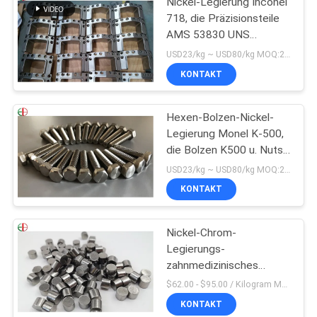
Nickel-Legierung Inconel
718, die Präzisionsteile
AMS 53830 UNS
N07718 wirft
USD23/kg ~ USD80/kg MOQ:20 KILOGRAMM
KONTAKT
Hexen-Bolzen-Nickel-
Legierung Monel K-500,
die Bolzen K500 u. Nuts
Befestiger Monel K500
USD23/kg ~ USD80/kg MOQ:20 KILOGRAMM
wirft
KONTAKT
Nickel-Chrom-
Legierungs-
zahnmedizinisches
Legierungs-Casting mit
$62.00 - $95.00 / Kilogram MOQ:5 Kilogramm/Kilogramm
hoher Härte
KONTAKT