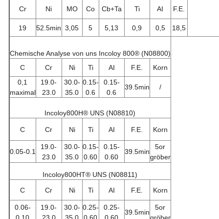
Cr
Ni
MO
Co
Cb+Ta
Ti
AI
F.E.
19
52.5min
3,05
5
5,13
0,9
0,5
18,5
Chemische Analyse von uns Incoloy 800® (N08800)
C
Cr
Ni
Ti
AI
F.E.
Korn
0,1
19.0-
30.0-
0.15-
0.15-
39.5min
/
maximal
23.0
35.0
0.6
0.6
Incoloy800H® UNS (N08810)
C
Cr
Ni
Ti
AI
F.E.
Korn
19.0-
30.0-
0.15-
0.15-
5or
0.05-0.1
39.5min
23.0
35.0
0.60
0.60
gröber
Incoloy800HT® UNS (N08811)
C
Cr
Ni
Ti
AI
F.E.
Korn
0.06-
19.0-
30.0-
0.25-
0.25-
5or
39.5min
0.10
23.0
35.0
0.60
0.60
gröber