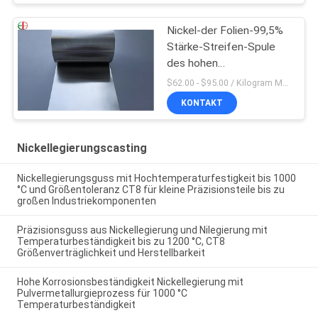
Nickel-der Folien-99,5%
Stärke-Streifen-Spule
des hohen
Reinheitsgrad-N6 Nickel-
$62.00 - $95.00 / Kilogram MOQ:5 Kilogramm/Kilogramm
der Legierungs-0.1mm
KONTAKT
Nickellegierungscasting
Nickellegierungsguss mit Hochtemperaturfestigkeit bis 1000
°C und Größentoleranz CT8 für kleine Präzisionsteile bis zu
großen Industriekomponenten
Präzisionsguss aus Nickellegierung und Nilegierung mit
Temperaturbeständigkeit bis zu 1200 °C, CT8
Größenverträglichkeit und Herstellbarkeit
Hohe Korrosionsbeständigkeit Nickellegierung mit
Pulvermetallurgieprozess für 1000 °C
Temperaturbeständigkeit