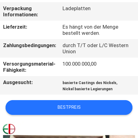
Verpackung
Ladeplatten
QUALITÄTSKONTROLLE
Informationen:
Lieferzeit:
Es hängt von der Menge
TRETEN
bestellt werden.
SIE
Zahlungsbedingungen:
durch T/T oder L/C Western
Union
MIT
UNS
Versorgungsmaterial-
100.000.000,00
Fähigkeit:
IN
Ausgesucht:
,
basierte Castings des Nickels
VERBINDUNG
Nickel basierte Legierungen
NACHRICHTEN
BESTPREIS
FORDERN
SIE