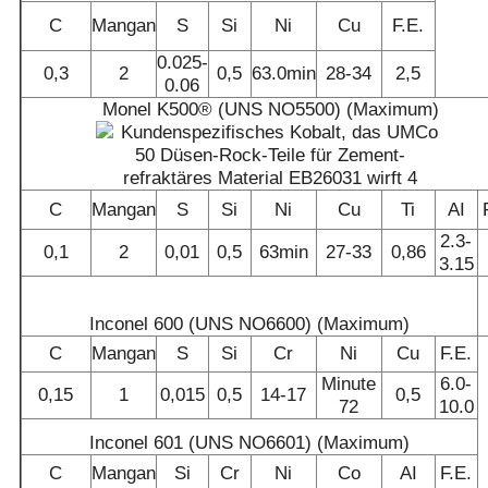
C
Mangan
S
Si
Ni
Cu
F.E.
0.025-
0,3
2
0,5
63.0min
28-34
2,5
0.06
Monel K500® (UNS NO5500) (Maximum)
C
Mangan
S
Si
Ni
Cu
Ti
AI
2.3-
0,1
2
0,01
0,5
63min
27-33
0,86
3.15
Inconel 600 (UNS NO6600) (Maximum)
C
Mangan
S
Si
Cr
Ni
Cu
F.E.
Minute
6.0-
0,15
1
0,015
0,5
14-17
0,5
72
10.0
Inconel 601 (UNS NO6601) (Maximum)
C
Mangan
Si
Cr
Ni
Co
AI
F.E.