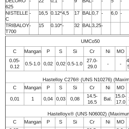
DELORO
-
22
0,1
-
9
BAL
-
-
5
-
625
NISTELLE
-
16,5
0.12*
4,5
17
BAL
0,7
-
6,0
-
C
TRIBALOY
-
15
0.10*
-
32
BAL
3,25
-
T700
UMCo50
C
Mangan
P
S
Si
Cr
Ni
MO
0.05-
27.0-
4
0.5-1.0
0,02
0,02
0.5-1.0
-
-
0.12
29.0
Hastelloy C276® (UNS N10276) (Maxi
C
Mangan
P
S
Si
Cr
Ni
MO
14.5-
15.0-
0,01
1
0,04
0,03
0,08
Bal.
16.5
17.0
Hastelloyx® (UNS N06002) (Maximu
C
Mangan
P
S
Si
Cr
Ni
MO