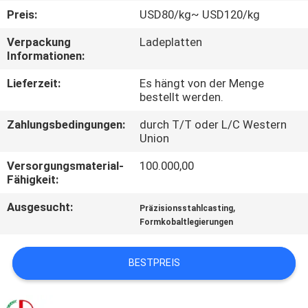
Preis:
USD80/kg~ USD120/kg
QUALITÄTSKONTROLLE
Verpackung
Ladeplatten
Informationen:
TRETEN
Lieferzeit:
Es hängt von der Menge
SIE
bestellt werden.
MIT
Zahlungsbedingungen:
durch T/T oder L/C Western
Union
UNS
IN
Versorgungsmaterial-
100.000,00
Fähigkeit:
VERBINDUNG
Ausgesucht:
,
Präzisionsstahlcasting
Formkobaltlegierungen
NACHRICHTEN
BESTPREIS
FORDERN
SIE