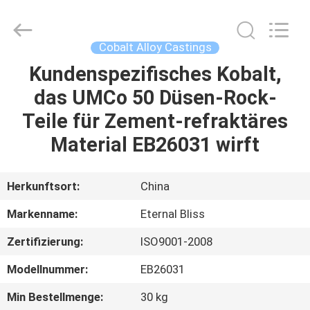
Alloy
Casting
&
Forging
Co.,LTD..
Cobalt Alloy Castings
All
Rights
Reserved.
Kundenspezifisches Kobalt,
HAUS
das UMCo 50 Düsen-Rock-
PRODUKTE
Teile für Zement-refraktäres
Material EB26031 wirft
VIDEOS
Herkunftsort:
China
ÜBER
Markenname:
Eternal Bliss
UNS
Zertifizierung:
ISO9001-2008
FABRIK-
Modellnummer:
EB26031
AUSFLUG
Min Bestellmenge:
30 kg