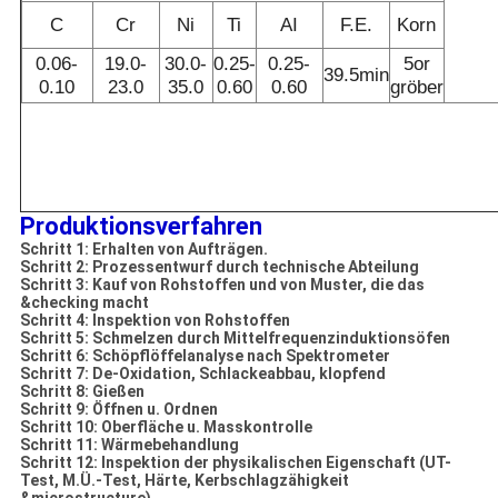
C
Cr
Ni
Ti
AI
F.E.
Korn
0.06-
19.0-
30.0-
0.25-
0.25-
5or
39.5min
0.10
23.0
35.0
0.60
0.60
gröber
Produktionsverfahren
Schritt 1: Erhalten von Aufträgen.
Schritt 2: Prozessentwurf durch technische Abteilung
Schritt 3: Kauf von Rohstoffen und von Muster, die das
&checking macht
Schritt 4: Inspektion von Rohstoffen
Schritt 5: Schmelzen durch Mittelfrequenzinduktionsöfen
Schritt 6: Schöpflöffelanalyse nach Spektrometer
Schritt 7: De-Oxidation, Schlackeabbau, klopfend
Schritt 8: Gießen
Schritt 9: Öffnen u. Ordnen
Schritt 10: Oberfläche u. Masskontrolle
Schritt 11: Wärmebehandlung
Schritt 12: Inspektion der physikalischen Eigenschaft (UT-
Test, M.Ü.-Test, Härte, Kerbschlagzähigkeit