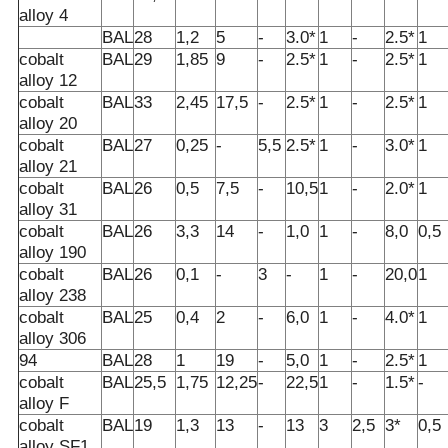
alloy 4
BAL
28
1,2
5
-
3.0*
1
-
2.5*
1
cobalt
BAL
29
1,85
9
-
2.5*
1
-
2.5*
1
alloy 12
cobalt
BAL
33
2,45
17,5
-
2.5*
1
-
2.5*
1
alloy 20
cobalt
BAL
27
0,25
-
5,5
2.5*
1
-
3.0*
1
alloy 21
cobalt
BAL
26
0,5
7,5
-
10,5
1
-
2.0*
1
alloy 31
cobalt
BAL
26
3,3
14
-
1,0
1
-
8,0
0,5
alloy 190
cobalt
BAL
26
0,1
-
3
-
1
-
20,0
1
alloy 238
cobalt
BAL
25
0,4
2
-
6,0
1
-
4.0*
1
alloy 306
94
BAL
28
1
19
-
5,0
1
-
2.5*
1
cobalt
BAL
25,5
1,75
12,25
-
22,5
1
-
1.5*
-
alloy F
cobalt
BAL
19
1,3
13
-
13
3
2,5
3*
0,5
alloy SF1