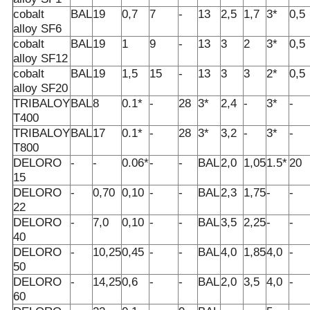
cobalt
BAL
19
0,7
7
-
13
2,5
1,7
3*
0,5
alloy SF6
cobalt
BAL
19
1
9
-
13
3
2
3*
0,5
alloy SF12
cobalt
BAL
19
1,5
15
-
13
3
3
2*
0,5
alloy SF20
TRIBALOY
BAL
8
0.1*
-
28
3*
2,4
-
3*
-
T400
TRIBALOY
BAL
17
0.1*
-
28
3*
3,2
-
3*
-
T800
DELORO
-
-
0.06*
-
-
BAL
2,0
1,05
1.5*
20
15
DELORO
-
0,70
0,10
-
-
BAL
2,3
1,75
-
-
22
DELORO
-
7,0
0,10
-
-
BAL
3,5
2,25
-
-
40
DELORO
-
10,25
0,45
-
-
BAL
4,0
1,85
4,0
-
50
DELORO
-
14,25
0,6
-
-
BAL
2,0
3,5
4,0
-
60