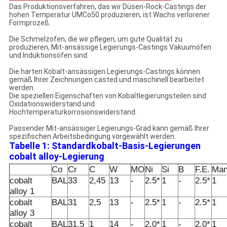
Das Produktionsverfahren, das wir Düsen-Rock-Castings der
hohen Temperatur UMCo50 produzieren, ist Wachs verlorener
Formprozeß.
Die Schmelzofen, die wir pflegen, um gute Qualität zu
produzieren, Mit-ansässige Legierungs-Castings Vakuumöfen
und Induktionsöfen sind.
Die harten Kobalt-ansässigen Legierungs-Castings können
gemäß Ihrer Zeichnungen casted und maschinell bearbeitet
werden.
Die speziellen Eigenschaften von Kobaltlegierungsteilen sind
Oxidationswiderstand und
Hochtemperaturkorrosionswiderstand.
Passender Mit-ansässiger Legierungs-Grad kann gemäß Ihrer
spezifischen Arbeitsbedingung vorgewählt werden.
Tabelle 1: Standardkobalt-Basis-Legierungen
cobalt alloy-Legierung
Co
Cr
C
W
MO
Ni
Si
B
F.E.
Man
cobalt
BAL
33
2,45
13
-
2.5*
1
-
2.5*
1
alloy 1
cobalt
BAL
31
2,5
13
-
2.5*
1
-
2.5*
1
alloy 3
cobalt
BAL
31,5
1
14
-
2.0*
1
-
2.0*
1