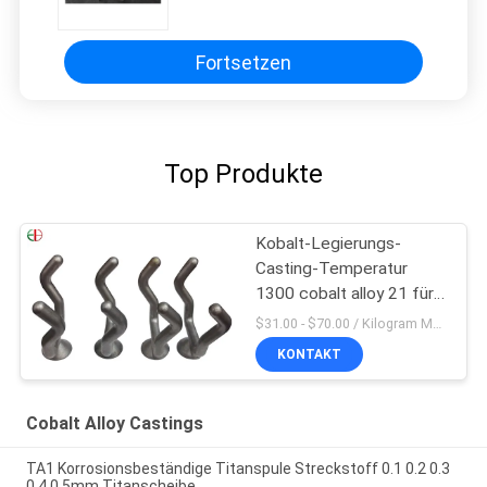
Zement-refraktäres Material
EB26031 wirft
Fortsetzen
Top Produkte
Kobalt-Legierungs-
Casting-Temperatur
1300 cobalt alloy 21 für
Pulver-Metallurgie
$31.00 - $70.00 / Kilogram MOQ:5 Piece / Pieces
KONTAKT
Cobalt Alloy Castings
TA1 Korrosionsbeständige Titanspule Streckstoff 0.1 0.2 0.3
0.4 0.5mm Titanscheibe