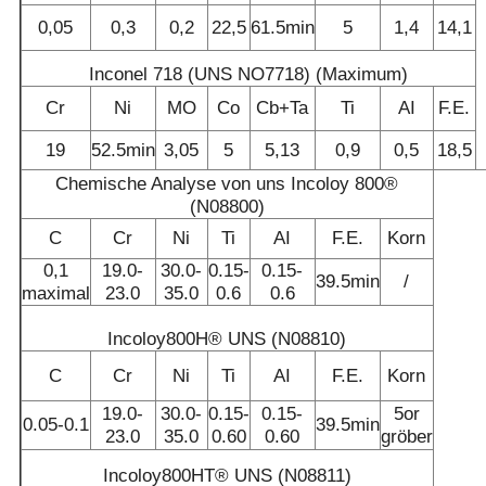
0,05
0,3
0,2
22,5
61.5min
5
1,4
14,1
Inconel 718 (UNS NO7718) (Maximum)
Cr
Ni
MO
Co
Cb+Ta
Ti
AI
F.E.
19
52.5min
3,05
5
5,13
0,9
0,5
18,5
Chemische Analyse von uns Incoloy 800®
(N08800)
C
Cr
Ni
Ti
AI
F.E.
Korn
0,1
19.0-
30.0-
0.15-
0.15-
39.5min
/
maximal
23.0
35.0
0.6
0.6
Incoloy800H® UNS (N08810)
C
Cr
Ni
Ti
AI
F.E.
Korn
19.0-
30.0-
0.15-
0.15-
5or
0.05-0.1
39.5min
23.0
35.0
0.60
0.60
gröber
Incoloy800HT® UNS (N08811)