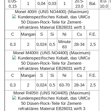
0.05-
20.5-
8.0-
1
0,04
0,03
1
Bal.
0.15
23.0
10.0
Monel 400® (UNS NO4400) (Maximum)
C
Mangan
S
Si
Ni
Cu
F.E.
Minute
0,3
2
0,024
0,5
28-34
2,5
63
Monel M400® (UNS NO4400) (Maximum)
C
Mangan
S
Si
Ni
Cu
F.E.
0,3
2
0,024
0,5
63-70
28-34
2,5
Monel R405® (UNS NO4405) (Maximum)