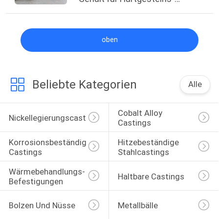
Steinbruchausrüstung
oben
Beliebte Kategorien
Alle
Cobalt Alloy 
Nickellegierungscasting
Castings
Korrosionsbeständige 
Hitzebeständige 
Castings
Stahlcastings
Wärmebehandlungs-
Haltbare Castings
Befestigungen
Bolzen Und Nüsse
Metallbälle