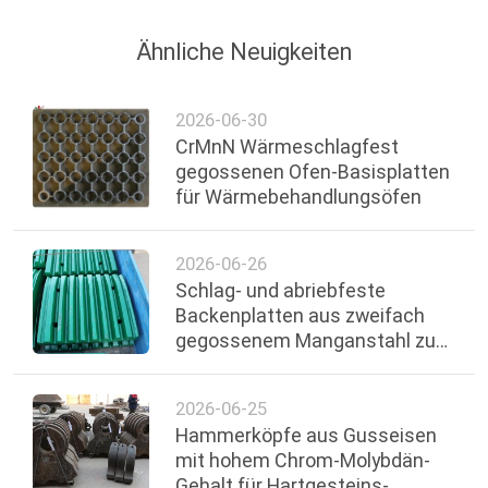
Ähnliche Neuigkeiten
2026-06-30
CrMnN Wärmeschlagfest
gegossenen Ofen-Basisplatten
für Wärmebehandlungsöfen
2026-06-26
Schlag- und abriebfeste
Backenplatten aus zweifach
gegossenem Manganstahl zum
Zerkleinern von Steinen
2026-06-25
Hammerköpfe aus Gusseisen
mit hohem Chrom-Molybdän-
Gehalt für Hartgesteins-