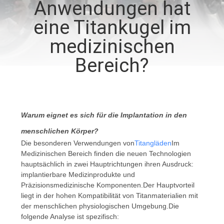
Anwendungen hat
QUALITÄTSKONTROLLE
eine Titankugel im
medizinischen
TRETEN
Bereich?
SIE
MIT
UNS
Warum eignet es sich für die Implantation in den
IN
menschlichen Körper?
VERBINDUNG
Die besonderen Verwendungen von
Titangläden
Im
Medizinischen Bereich finden die neuen Technologien
hauptsächlich in zwei Hauptrichtungen ihren Ausdruck:
NACHRICHTEN
implantierbare Medizinprodukte und
Präzisionsmedizinische Komponenten.Der Hauptvorteil
liegt in der hohen Kompatibilität von Titanmaterialien mit
FORDERN
der menschlichen physiologischen Umgebung.Die
SIE
folgende Analyse ist spezifisch: