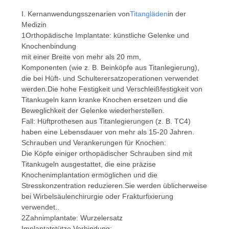
EIN
I. Kernanwendungsszenarien von
Titangläden
in der
Medizin
ZITAT
1Orthopädische Implantate: künstliche Gelenke und
Knochenbindung
mit einer Breite von mehr als 20 mm,
SITEMAP
Komponenten (wie z. B. Beinköpfe aus Titanlegierung),
die bei Hüft- und Schulterersatzoperationen verwendet
werden.Die hohe Festigkeit und Verschleißfestigkeit von
DATENSCHUTZRICHTLINIE
Titankugeln kann kranke Knochen ersetzen und die
Beweglichkeit der Gelenke wiederherstellen.
Fall: Hüftprothesen aus Titanlegierungen (z. B. TC4)
haben eine Lebensdauer von mehr als 15-20 Jahren.
Schrauben und Verankerungen für Knochen:
Die Köpfe einiger orthopädischer Schrauben sind mit
Titankugeln ausgestattet, die eine präzise
Knochenimplantation ermöglichen und die
Stresskonzentration reduzieren.Sie werden üblicherweise
bei Wirbelsäulenchirurgie oder Frakturfixierung
verwendet..
2Zahnimplantate: Wurzelersatz
Implantatstütze Verbindung: