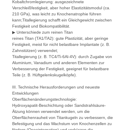
Kobaltchromlegierung: ausgezeichnete
Verschleißfestigkeit, aber hoher Elastizitätsmodul (ca.
210 GPa), was leicht zu Knochenatrophie führen
kann;Titallegierung schafft ein Gleichgewicht zwischen
Festigkeit und Biokompatibilität.
▶ Unterschiede zum reinen Titan
reines Titan (TA1/TA2): gute Plastizität, aber geringe
Festigkeit, meist für nicht belastbare Implantate (z. B.
Zahnstützen) verwendet;
Titallegierung (z. B. TC4/Ti-6Al-4V): durch Zugabe von
Aluminium, Vanadium und anderen Elementen zur
Verbesserung der Festigkeit, geeignet für belastbare
Teile (z. B. Hüftgelenkskugelköpfe).
III. Technische Herausforderungen und neueste
Entwicklungen
Oberflächenänderungstechnologie:
Hydroxyapatit-Beschichtung oder Sandstrahlsäure-
Ätzung können verwendet werden, um die
Oberflächenrauheit von Titankugeln zu verbessern, die
Befestigung und das Wachstum von Knochenzellen zu
fördern (Oseointegration),und verkürzen die