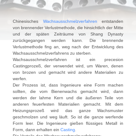
QUALITÄTSKONTROLLE
Chinesisches
Wachsausschmelzverfahren
entstanden
von brennender Verlustmethode, die hinsichtlich der Mitte
TRETEN
und der späten Zeiträume von Shang Dynasty
zurückgegangen werden kann. Die brennende
SIE
Verlustmethode fing an, weg nach der Entwicklung des
MIT
Wachsausschmelzverfahrens zu sterben.
Wachsausschmelzverfahren ist ein precesion
UNS
Castingprozeß, der verwendet wird, um Waren, denen
IN
von brozen und gemacht wird andere Materialien zu
werfen.
VERBINDUNG
Der Prozess ist, dass Ingenieure eine Form machen
sollten, die vom Bienenwachs gemacht wird, dann
werden der lahme Kern und die äußeren Teile von
NACHRICHTEN
anderen feuerfesten Materialien gemacht. Mit dem
Heizungsprozeß wird das ganze Wachsmuster
geschmolzen und weg läuft. So ist die ganze werfende
FORDERN
Form leer. Die Ingenieure gießen flüssiges Metall in
Form, dann erhalten ein
Casting
.
SIE
Die Vorteile des Wachsausschmelzverfahrens: