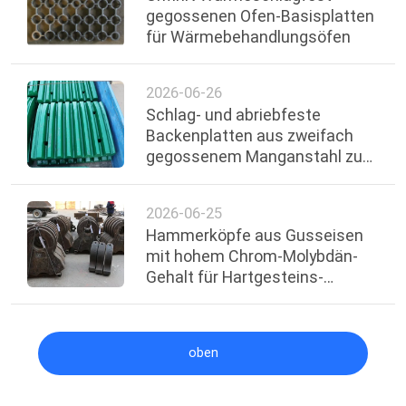
gegossenen Ofen-Basisplatten
für Wärmebehandlungsöfen
2026-06-26
Schlag- und abriebfeste
Backenplatten aus zweifach
gegossenem Manganstahl zum
Zerkleinern von Steinen
2026-06-25
Hammerköpfe aus Gusseisen
mit hohem Chrom-Molybdän-
Gehalt für Hartgesteins-
Steinbruchausrüstung
oben